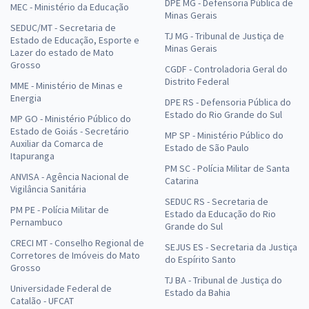
DPE MG - Defensoria Pública de
MEC - Ministério da Educação
Minas Gerais
SEDUC/MT - Secretaria de
TJ MG - Tribunal de Justiça de
Estado de Educação, Esporte e
Minas Gerais
Lazer do estado de Mato
Grosso
CGDF - Controladoria Geral do
Distrito Federal
MME - Ministério de Minas e
Energia
DPE RS - Defensoria Pública do
Estado do Rio Grande do Sul
MP GO - Ministério Público do
Estado de Goiás - Secretário
MP SP - Ministério Público do
Auxiliar da Comarca de
Estado de São Paulo
Itapuranga
PM SC - Polícia Militar de Santa
ANVISA - Agência Nacional de
Catarina
Vigilância Sanitária
SEDUC RS - Secretaria de
PM PE - Polícia Militar de
Estado da Educação do Rio
Pernambuco
Grande do Sul
CRECI MT - Conselho Regional de
SEJUS ES - Secretaria da Justiça
Corretores de Imóveis do Mato
do Espírito Santo
Grosso
TJ BA - Tribunal de Justiça do
Universidade Federal de
Estado da Bahia
Catalão - UFCAT