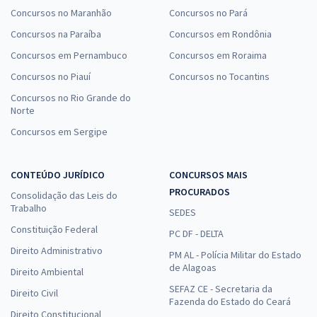
Concursos no Maranhão
Concursos no Pará
Concursos na Paraíba
Concursos em Rondônia
Concursos em Pernambuco
Concursos em Roraima
Concursos no Piauí
Concursos no Tocantins
Concursos no Rio Grande do
Norte
Concursos em Sergipe
CONTEÚDO JURÍDICO
CONCURSOS MAIS
PROCURADOS
Consolidação das Leis do
Trabalho
SEDES
Constituição Federal
PC DF - DELTA
Direito Administrativo
PM AL - Polícia Militar do Estado
de Alagoas
Direito Ambiental
SEFAZ CE - Secretaria da
Direito Civil
Fazenda do Estado do Ceará
Direito Constitucional