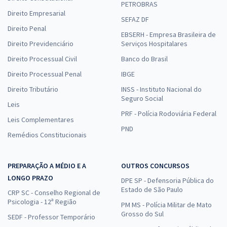
PETROBRAS
Direito Empresarial
SEFAZ DF
Direito Penal
EBSERH - Empresa Brasileira de
Direito Previdenciário
Serviços Hospitalares
Direito Processual Civil
Banco do Brasil
Direito Processual Penal
IBGE
Direito Tributário
INSS - Instituto Nacional do
Seguro Social
Leis
PRF - Polícia Rodoviária Federal
Leis Complementares
PND
Remédios Constitucionais
PREPARAÇÃO A MÉDIO E A
OUTROS CONCURSOS
LONGO PRAZO
DPE SP - Defensoria Pública do
Estado de São Paulo
CRP SC - Conselho Regional de
Psicologia - 12ª Região
PM MS - Polícia Militar de Mato
Grosso do Sul
SEDF - Professor Temporário