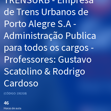
Pós
de Trens Urbanos de
Graduação
Porto Alegre S.A -
OAB
Administração Publica
Mentorias
para todos os cargos -
Questões grátis
Professores: Gustavo
Conteúdo gratuito
Scatolino & Rodrigo
Blog
Cardoso
Aprovados
(CÓDIGO: 191318)
Atendimento
46
Horas de aula