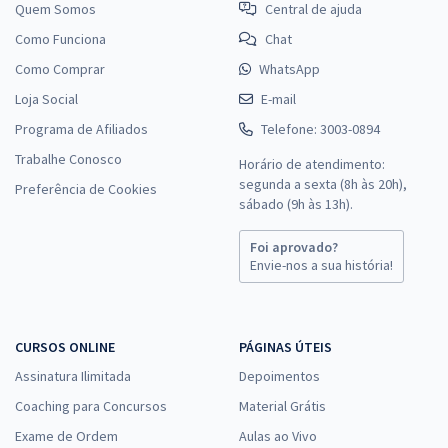
Quem Somos
Central de ajuda
Como Funciona
Chat
Como Comprar
WhatsApp
Loja Social
E-mail
Programa de Afiliados
Telefone: 3003-0894
Trabalhe Conosco
Horário de atendimento:
segunda a sexta (8h às 20h),
Preferência de Cookies
sábado (9h às 13h).
Foi aprovado?
Envie-nos a sua história!
CURSOS ONLINE
PÁGINAS ÚTEIS
Assinatura Ilimitada
Depoimentos
Coaching para Concursos
Material Grátis
Exame de Ordem
Aulas ao Vivo