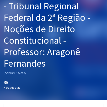
- Tribunal Regional
Pós
Federal da 2ª Região -
Graduação
Noções de Direito
OAB
Constitucional -
Mentorias
Professor: Aragonê
Questões grátis
Conteúdo gratuito
Fernandes
Blog
(CÓDIGO: 174020)
Aprovados
35
Horas de aula
Atendimento