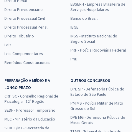
Direito Penal
EBSERH - Empresa Brasileira de
Direito Previdenciário
Serviços Hospitalares
Direito Processual Civil
Banco do Brasil
Direito Processual Penal
IBGE
Direito Tributário
INSS - Instituto Nacional do
Seguro Social
Leis
PRF - Polícia Rodoviária Federal
Leis Complementares
PND
Remédios Constitucionais
PREPARAÇÃO A MÉDIO E A
OUTROS CONCURSOS
LONGO PRAZO
DPE SP - Defensoria Pública do
Estado de São Paulo
CRP SC - Conselho Regional de
Psicologia - 12ª Região
PM MS - Polícia Militar de Mato
Grosso do Sul
SEDF - Professor Temporário
DPE MG - Defensoria Pública de
MEC - Ministério da Educação
Minas Gerais
SEDUC/MT - Secretaria de
TJ MG - Tribunal de Justiça de