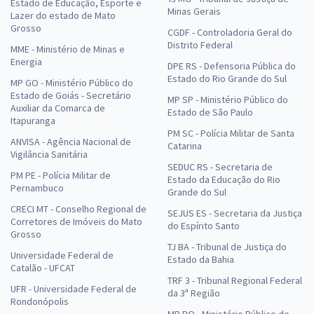
Estado de Educação, Esporte e
Minas Gerais
Lazer do estado de Mato
Grosso
CGDF - Controladoria Geral do
Distrito Federal
MME - Ministério de Minas e
Energia
DPE RS - Defensoria Pública do
Estado do Rio Grande do Sul
MP GO - Ministério Público do
Estado de Goiás - Secretário
MP SP - Ministério Público do
Auxiliar da Comarca de
Estado de São Paulo
Itapuranga
PM SC - Polícia Militar de Santa
ANVISA - Agência Nacional de
Catarina
Vigilância Sanitária
SEDUC RS - Secretaria de
PM PE - Polícia Militar de
Estado da Educação do Rio
Pernambuco
Grande do Sul
CRECI MT - Conselho Regional de
SEJUS ES - Secretaria da Justiça
Corretores de Imóveis do Mato
do Espírito Santo
Grosso
TJ BA - Tribunal de Justiça do
Universidade Federal de
Estado da Bahia
Catalão - UFCAT
TRF 3 - Tribunal Regional Federal
UFR - Universidade Federal de
da 3ª Região
Rondonópolis
MP RO - Ministério Público de