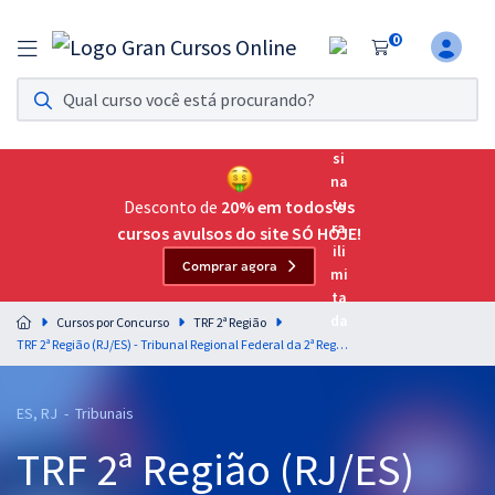
0
Assinatura Ilimitada 11
Acesso a todos os cursos. Teste grátis por 7 dias!
Assinatura OAB Até Passar
Acesso ilimitado a toda preparação para o Exame da
Desconto de
20% em todos os
Ordem, até você passar!
cursos avulsos do site SÓ HOJE!
Comprar agora
Residências Multiprofissionais
Preparação completa e intensiva para as principais
Cursos por Concurso
TRF 2ª Região
residências em saúde do Brasil
TRF 2ª Região (RJ/ES) - Tribunal Regional Federal da 2ª Região - Noções de Direito Constitucional - Professor: Aragonê Fernandes
Concursos
ES, RJ - Tribunais
Assinatura Ilimitada
TRF 2ª Região (RJ/ES)
Cursos 20% OFF