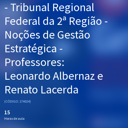
- Tribunal Regional
Pós
Federal da 2ª Região -
Graduação
Noções de Gestão
OAB
Estratégica -
Mentorias
Professores:
Questões grátis
Conteúdo gratuito
Leonardo Albernaz e
Blog
Renato Lacerda
Aprovados
(CÓDIGO: 174024)
Atendimento
15
Horas de aula