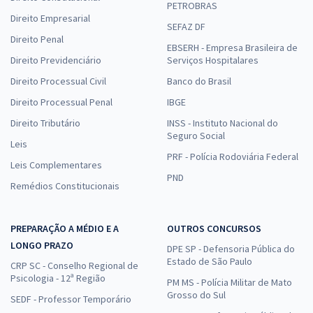
PETROBRAS
Direito Empresarial
SEFAZ DF
Direito Penal
EBSERH - Empresa Brasileira de
Direito Previdenciário
Serviços Hospitalares
Direito Processual Civil
Banco do Brasil
Direito Processual Penal
IBGE
Direito Tributário
INSS - Instituto Nacional do
Seguro Social
Leis
PRF - Polícia Rodoviária Federal
Leis Complementares
PND
Remédios Constitucionais
PREPARAÇÃO A MÉDIO E A
OUTROS CONCURSOS
LONGO PRAZO
DPE SP - Defensoria Pública do
Estado de São Paulo
CRP SC - Conselho Regional de
Psicologia - 12ª Região
PM MS - Polícia Militar de Mato
Grosso do Sul
SEDF - Professor Temporário