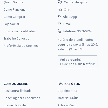
Quem Somos
Central de ajuda
Como Funciona
Chat
Como Comprar
WhatsApp
Loja Social
E-mail
Programa de Afiliados
Telefone: 3003-0894
Trabalhe Conosco
Horário de atendimento:
segunda a sexta (8h às 20h),
Preferência de Cookies
sábado (9h às 13h).
Foi aprovado?
Envie-nos a sua história!
CURSOS ONLINE
PÁGINAS ÚTEIS
Assinatura Ilimitada
Depoimentos
Coaching para Concursos
Material Grátis
Exame de Ordem
Aulas ao Vivo