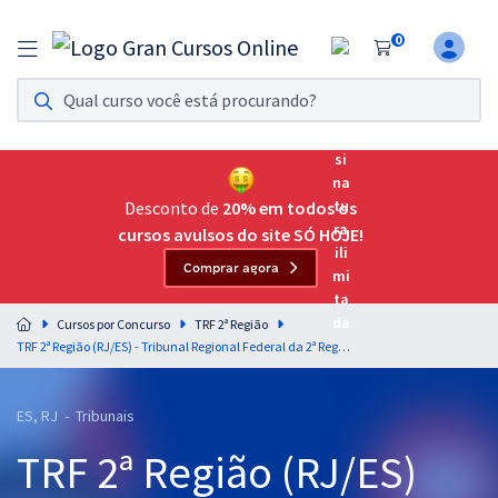
0
Assinatura Ilimitada 11
Acesso a todos os cursos. Teste grátis por 7 dias!
Assinatura OAB Até Passar
Acesso ilimitado a toda preparação para o Exame da
Desconto de
20% em todos os
Ordem, até você passar!
cursos avulsos do site SÓ HOJE!
Comprar agora
Residências Multiprofissionais
Preparação completa e intensiva para as principais
Cursos por Concurso
TRF 2ª Região
residências em saúde do Brasil
TRF 2ª Região (RJ/ES) - Tribunal Regional Federal da 2ª Região - Noções de Gestão Estratégica - Professores: Leonardo Albernaz e Renato Lacerda
Concursos
ES, RJ - Tribunais
Assinatura Ilimitada
TRF 2ª Região (RJ/ES)
Cursos 20% OFF