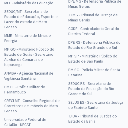
DPE MG - Defensoria Pública de
MEC - Ministério da Educação
Minas Gerais
SEDUC/MT - Secretaria de
TJ MG - Tribunal de Justiça de
Estado de Educação, Esporte e
Minas Gerais
Lazer do estado de Mato
Grosso
CGDF - Controladoria Geral do
Distrito Federal
MME - Ministério de Minas e
Energia
DPE RS - Defensoria Pública do
Estado do Rio Grande do Sul
MP GO - Ministério Público do
Estado de Goiás - Secretário
MP SP - Ministério Público do
Auxiliar da Comarca de
Estado de São Paulo
Itapuranga
PM SC - Polícia Militar de Santa
ANVISA - Agência Nacional de
Catarina
Vigilância Sanitária
SEDUC RS - Secretaria de
PM PE - Polícia Militar de
Estado da Educação do Rio
Pernambuco
Grande do Sul
CRECI MT - Conselho Regional de
SEJUS ES - Secretaria da Justiça
Corretores de Imóveis do Mato
do Espírito Santo
Grosso
TJ BA - Tribunal de Justiça do
Universidade Federal de
Estado da Bahia
Catalão - UFCAT