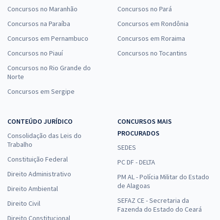
Concursos no Maranhão
Concursos no Pará
Concursos na Paraíba
Concursos em Rondônia
Concursos em Pernambuco
Concursos em Roraima
Concursos no Piauí
Concursos no Tocantins
Concursos no Rio Grande do
Norte
Concursos em Sergipe
CONTEÚDO JURÍDICO
CONCURSOS MAIS
PROCURADOS
Consolidação das Leis do
Trabalho
SEDES
Constituição Federal
PC DF - DELTA
Direito Administrativo
PM AL - Polícia Militar do Estado
de Alagoas
Direito Ambiental
SEFAZ CE - Secretaria da
Direito Civil
Fazenda do Estado do Ceará
Direito Constitucional