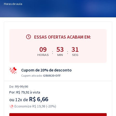
Horas de aula
ESSAS OFERTAS ACABAM EM:
09
53
30
:
:
HORAS
MIN
SEG
Cupom de 20% de desconto
Cupom ativado:
GRAN20-OFF
De:
R$ 99,90
Por:
R$ 79,92
à vista
R$ 6,66
ou
12x de
Economize R$ 19,98 (-20%)