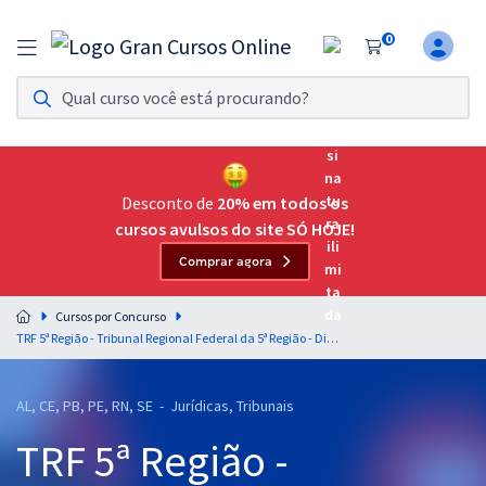
0
Assinatura Ilimitada 11
Acesso a todos os cursos. Teste grátis por 7 dias!
Assinatura OAB Até Passar
Acesso ilimitado a toda preparação para o Exame da
Desconto de
20% em todos os
Ordem, até você passar!
cursos avulsos do site SÓ HOJE!
Comprar agora
Residências Multiprofissionais
Preparação completa e intensiva para as principais
Cursos por Concurso
residências em saúde do Brasil
TRF 5ª Região - Tribunal Regional Federal da 5ª Região - Direito do Consumidor para o Cargo de Analista Judiciário - Área Judiciária - Professora Keity Satiko
Concursos
AL, CE, PB, PE, RN, SE - Jurídicas, Tribunais
Assinatura Ilimitada
TRF 5ª Região -
Cursos 20% OFF