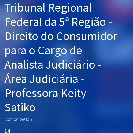
Tribunal Regional
Pós
Federal da 5ª Região -
Graduação
Direito do Consumidor
OAB
para o Cargo de
Mentorias
Analista Judiciário -
Questões grátis
Conteúdo gratuito
Área Judiciária -
Blog
Professora Keity
Aprovados
Satiko
Atendimento
(CÓDIGO: 203131)
14