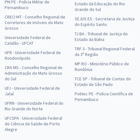
PM PE - Polícia Militar de
Estado da Educação do Rio
Pernambuco
Grande do Sul
CRECI MT - Conselho Regional de
SEJUS ES - Secretaria da Justiça
Corretores de Imóveis do Mato
do Espírito Santo
Grosso
TJ BA - Tribunal de Justiça do
Universidade Federal de
Estado da Bahia
Catalão - UFCAT
TRF 3 - Tribunal Regional Federal
UFR - Universidade Federal de
da 3ª Região
Rondonópolis
MP RO - Ministério Público de
CRA MS - Conselho Regional de
Rondônia
Administração do Mato Grosso
do Sul
TCE SP - Tribunal de Contas do
Estado de São Paulo
UFJ - Universidade Federal de
Jataí
Politec PE - Polícia Científica de
Pernambuco
UFRN - Universidade Federal do
Rio Grande do Norte
UFCSPA - Universidade Federal
de Ciência da Saúde de Porto
Alegre