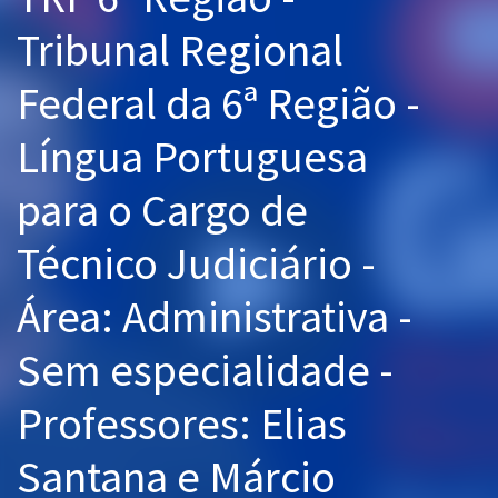
Pós
Tribunal Regional
Graduação
Federal da 6ª Região -
OAB
Língua Portuguesa
Mentorias
para o Cargo de
Questões grátis
Técnico Judiciário -
Conteúdo gratuito
Área: Administrativa -
Blog
Sem especialidade -
Aprovados
Professores: Elias
Atendimento
Santana e Márcio