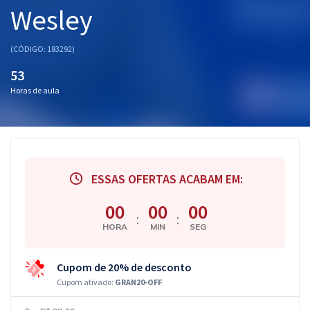
Wesley
(CÓDIGO: 183292)
53
Horas de aula
ESSAS OFERTAS ACABAM EM:
00
00
00
:
:
HORA
MIN
SEG
Cupom de 20% de desconto
Cupom ativado:
GRAN20-OFF