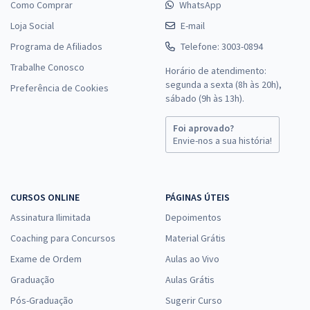
Como Comprar
WhatsApp
Loja Social
E-mail
Programa de Afiliados
Telefone: 3003-0894
Trabalhe Conosco
Horário de atendimento:
segunda a sexta (8h às 20h),
Preferência de Cookies
sábado (9h às 13h).
Foi aprovado?
Envie-nos a sua história!
CURSOS ONLINE
PÁGINAS ÚTEIS
Assinatura Ilimitada
Depoimentos
Coaching para Concursos
Material Grátis
Exame de Ordem
Aulas ao Vivo
Graduação
Aulas Grátis
Pós-Graduação
Sugerir Curso