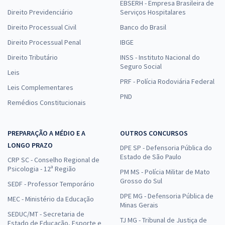
EBSERH - Empresa Brasileira de
Direito Previdenciário
Serviços Hospitalares
Direito Processual Civil
Banco do Brasil
Direito Processual Penal
IBGE
Direito Tributário
INSS - Instituto Nacional do
Seguro Social
Leis
PRF - Polícia Rodoviária Federal
Leis Complementares
PND
Remédios Constitucionais
PREPARAÇÃO A MÉDIO E A
OUTROS CONCURSOS
LONGO PRAZO
DPE SP - Defensoria Pública do
Estado de São Paulo
CRP SC - Conselho Regional de
Psicologia - 12ª Região
PM MS - Polícia Militar de Mato
Grosso do Sul
SEDF - Professor Temporário
DPE MG - Defensoria Pública de
MEC - Ministério da Educação
Minas Gerais
SEDUC/MT - Secretaria de
TJ MG - Tribunal de Justiça de
Estado de Educação, Esporte e