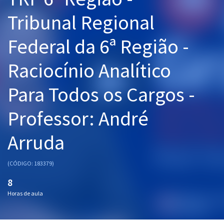
Pós
Tribunal Regional
Graduação
Federal da 6ª Região -
OAB
Raciocínio Analítico
Mentorias
Para Todos os Cargos -
Questões grátis
Professor: André
Conteúdo gratuito
Arruda
Blog
Aprovados
(CÓDIGO: 183379)
8
Atendimento
Horas de aula