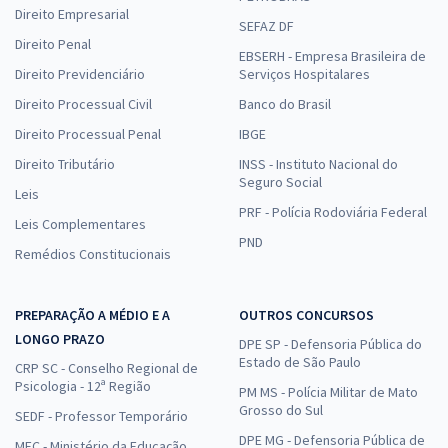
Direito Empresarial
SEFAZ DF
Direito Penal
EBSERH - Empresa Brasileira de
Direito Previdenciário
Serviços Hospitalares
Direito Processual Civil
Banco do Brasil
Direito Processual Penal
IBGE
Direito Tributário
INSS - Instituto Nacional do
Seguro Social
Leis
PRF - Polícia Rodoviária Federal
Leis Complementares
PND
Remédios Constitucionais
PREPARAÇÃO A MÉDIO E A
OUTROS CONCURSOS
LONGO PRAZO
DPE SP - Defensoria Pública do
Estado de São Paulo
CRP SC - Conselho Regional de
Psicologia - 12ª Região
PM MS - Polícia Militar de Mato
Grosso do Sul
SEDF - Professor Temporário
DPE MG - Defensoria Pública de
MEC - Ministério da Educação