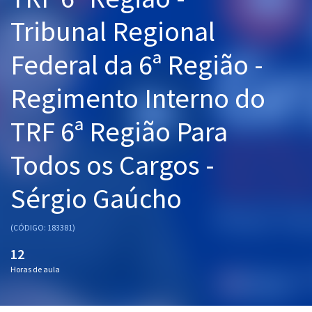
Pós
Tribunal Regional
Graduação
Federal da 6ª Região -
OAB
Regimento Interno do
Mentorias
TRF 6ª Região Para
Questões grátis
Todos os Cargos -
Conteúdo gratuito
Sérgio Gaúcho
Blog
Aprovados
(CÓDIGO: 183381)
12
Atendimento
Horas de aula