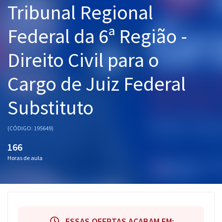
Tribunal Regional
Pós
Federal da 6ª Região -
Graduação
Direito Civil para o
OAB
Cargo de Juiz Federal
Mentorias
Substituto
Questões grátis
Conteúdo gratuito
(CÓDIGO: 195649)
Blog
166
Horas de aula
Aprovados
Atendimento
ESSAS OFERTAS ACABAM EM: