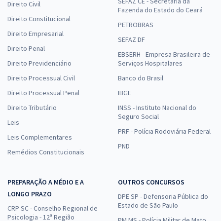
SEFAZ CE - Secretaria da
Direito Civil
Fazenda do Estado do Ceará
Direito Constitucional
PETROBRAS
Direito Empresarial
SEFAZ DF
Direito Penal
EBSERH - Empresa Brasileira de
Direito Previdenciário
Serviços Hospitalares
Direito Processual Civil
Banco do Brasil
Direito Processual Penal
IBGE
Direito Tributário
INSS - Instituto Nacional do
Seguro Social
Leis
PRF - Polícia Rodoviária Federal
Leis Complementares
PND
Remédios Constitucionais
PREPARAÇÃO A MÉDIO E A
OUTROS CONCURSOS
LONGO PRAZO
DPE SP - Defensoria Pública do
Estado de São Paulo
CRP SC - Conselho Regional de
Psicologia - 12ª Região
PM MS - Polícia Militar de Mato