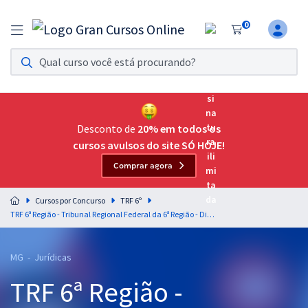
0
Assinatura Ilimitada 11
Acesso a todos os cursos. Teste grátis por 7 dias!
Assinatura OAB Até Passar
Acesso ilimitado a toda preparação para o Exame da
Desconto de
20% em todos os
Ordem, até você passar!
cursos avulsos do site SÓ HOJE!
Comprar agora
Residências Multiprofissionais
Preparação completa e intensiva para as principais
Cursos por Concurso
TRF 6º
residências em saúde do Brasil
TRF 6ª Região - Tribunal Regional Federal da 6ª Região - Direito Civil para o Cargo de Juiz Federal Substituto
Concursos
MG - Jurídicas
Assinatura Ilimitada
TRF 6ª Região -
Cursos 20% OFF