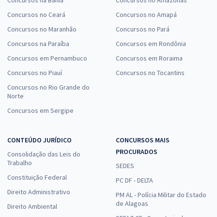
Concursos na Bahia
Concursos no Amazonas
Concursos no Ceará
Concursos no Amapá
Concursos no Maranhão
Concursos no Pará
Concursos na Paraíba
Concursos em Rondônia
Concursos em Pernambuco
Concursos em Roraima
Concursos no Piauí
Concursos no Tocantins
Concursos no Rio Grande do
Norte
Concursos em Sergipe
CONTEÚDO JURÍDICO
CONCURSOS MAIS
PROCURADOS
Consolidação das Leis do
Trabalho
SEDES
Constituição Federal
PC DF - DELTA
Direito Administrativo
PM AL - Polícia Militar do Estado
de Alagoas
Direito Ambiental