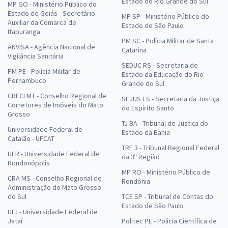
Estado do Rio Grande do Sul
MP GO - Ministério Público do
Estado de Goiás - Secretário
MP SP - Ministério Público do
Auxiliar da Comarca de
Estado de São Paulo
Itapuranga
PM SC - Polícia Militar de Santa
ANVISA - Agência Nacional de
Catarina
Vigilância Sanitária
SEDUC RS - Secretaria de
PM PE - Polícia Militar de
Estado da Educação do Rio
Pernambuco
Grande do Sul
CRECI MT - Conselho Regional de
SEJUS ES - Secretaria da Justiça
Corretores de Imóveis do Mato
do Espírito Santo
Grosso
TJ BA - Tribunal de Justiça do
Universidade Federal de
Estado da Bahia
Catalão - UFCAT
TRF 3 - Tribunal Regional Federal
UFR - Universidade Federal de
da 3ª Região
Rondonópolis
MP RO - Ministério Público de
CRA MS - Conselho Regional de
Rondônia
Administração do Mato Grosso
do Sul
TCE SP - Tribunal de Contas do
Estado de São Paulo
UFJ - Universidade Federal de
Jataí
Politec PE - Polícia Científica de