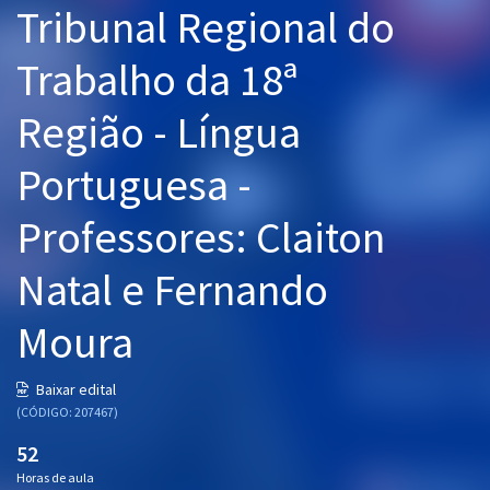
Tribunal Regional do
Pós
Trabalho da 18ª
Graduação
Região - Língua
OAB
Portuguesa -
Mentorias
Professores: Claiton
Questões grátis
Conteúdo gratuito
Natal e Fernando
Blog
Moura
Aprovados
Baixar edital
(CÓDIGO: 207467)
Atendimento
52
Horas de aula