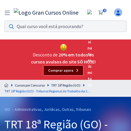
0
Assinatura Ilimitada 11
Acesso a todos os cursos. Teste grátis por 7 dias!
Assinatura OAB Até Passar
Acesso ilimitado a toda preparação para o Exame da
Desconto de
20% em todos os
Ordem, até você passar!
cursos avulsos do site SÓ HOJE!
Comprar agora
Residências Multiprofissionais
Preparação completa e intensiva para as principais
Cursos por Concurso
TRT 18ª Região (GO)
residências em saúde do Brasil
TRT 18ª Região (GO) - Tribunal Regional do Trabalho da 18ª Região - Língua Portuguesa - Professores: Claiton Natal e Fernando Moura
Concursos
GO - Administrativas, Jurídicas, Outras, Tribunais
Assinatura Ilimitada
TRT 18ª Região (GO) -
Cursos 20% OFF