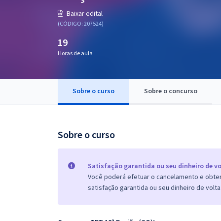
Pós
Baixar edital
(CÓDIGO: 207524)
Graduação
19
Horas de aula
OAB
Mentorias
Sobre o curso
Sobre o concurso
Questões grátis
Conteúdo gratuito
Sobre o curso
Blog
Aprovados
Satisfação garantida ou seu dinheiro de vo
Você poderá efetuar o cancelamento e obter 
satisfação garantida ou seu dinheiro de volta
Atendimento