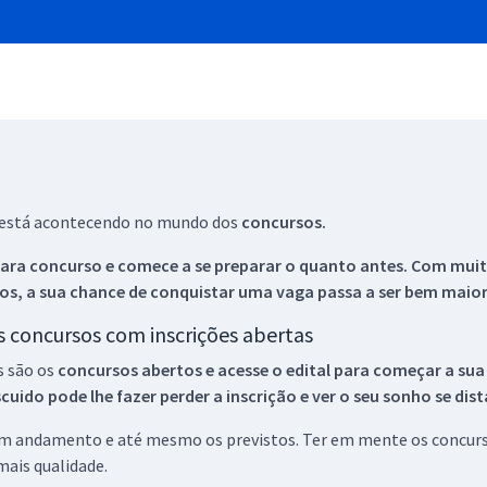
ue está acontecendo no mundo dos
concursos.
ara concurso e comece a se preparar o quanto antes. Com muita
os, a sua chance de conquistar uma vaga passa a ser bem maior
os concursos com inscrições abertas
s são os
concursos abertos e acesse o edital para começar a sua
ido pode lhe fazer perder a inscrição e ver o seu sonho se dis
 em andamento e até mesmo os previstos. Ter em mente os concurso
ais qualidade.