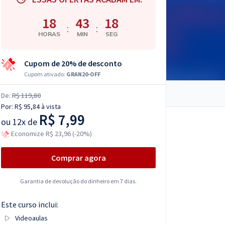
18
43
17
:
:
HORAS
MIN
SEG
Cupom de 20% de desconto
Cupom ativado:
GRAN20-OFF
De:
R$ 119,80
Por:
R$ 95,84
à vista
R$ 7,99
ou
12x de
Economize R$ 23,96 (-20%)
Comprar agora
Garantia de devolução do dinheiro em 7 dias.
Este curso inclui:
Videoaulas