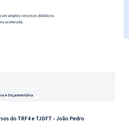
 com amplos recursos didáticos.
ira acelerada.
ira e Orçamentária
rsos do TRF4 e TJDFT - João Pedro