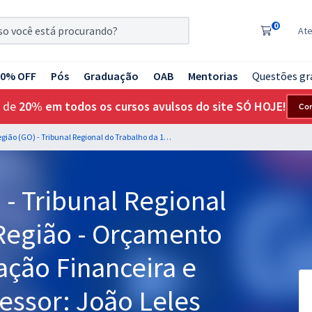
0
At
20% OFF
Pós
Graduação
OAB
Mentorias
Questões gr
 de
20% em todos os cursos avulsos do site SÓ HOJE!
Co
TRT 18ª Região (GO) - Tribunal Regional do Trabalho da 18ª Região - Orçamento Público e Administração Financeira e Orçamentária - Professor: João Leles
 - Tribunal Regional
 Região - Orçamento
ação Financeira e
essor: João Leles