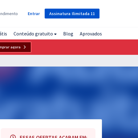
Assinatura
Ilimitada
11
endimento
Entrar
átis
Conteúdo gratuito
Blog
Aprovados
mprar agora
ESSAS OFERTAS ACABAM EM: