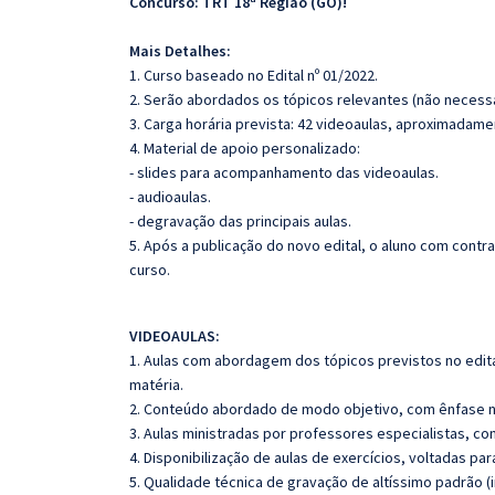
Concurso: TRT 18ª Região (GO)!
Mais Detalhes:
1. Curso baseado no Edital nº 01/2022.
2. Serão abordados os tópicos relevantes (não necessa
3. Carga horária prevista: 42 videoaulas, aproximadame
4. Material de apoio personalizado:
- slides para acompanhamento das videoaulas.
- audioaulas.
- degravação das principais aulas.
5. Após a publicação do novo edital, o aluno com cont
curso.
VIDEOAULAS:
1. Aulas com abordagem dos tópicos previstos no edita
matéria.
2. Conteúdo abordado de modo objetivo, com ênfase n
3. Aulas ministradas por professores especialistas, co
4. Disponibilização de aulas de exercícios, voltadas pa
5. Qualidade técnica de gravação de altíssimo padrão (