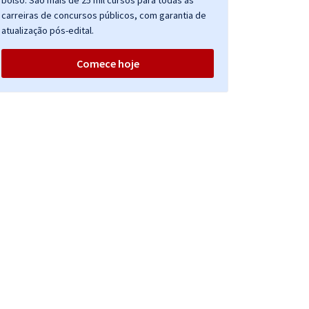
bolso. São mais de 25 mil cursos para todas as
carreiras de concursos públicos, com garantia de
atualização pós-edital.
Comece hoje