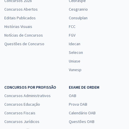
Concursos 2026
Cebraspe
Concursos Abertos
Cesgranrio
Editais Publicados
Consulplan
Histórias Visuais
FCC
Notícias de Concursos
FGV
Questões de Concurso
Idecan
Selecon
Uniase
Vunesp
CONCURSOS POR PROFISSÃO
EXAME DE ORDEM
Concursos Administrativos
OAB
Concursos Educação
Prova OAB
Concursos Fiscais
Calendário OAB
Concursos Jurídicos
Questões OAB