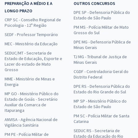
PREPARAÇÃO A MÉDIO E A
OUTROS CONCURSOS
LONGO PRAZO
DPE SP - Defensoria Pública do
Estado de São Paulo
CRP SC - Conselho Regional de
Psicologia - 12ª Região
PM MS - Polícia Militar de Mato
Grosso do Sul
SEDF - Professor Temporário
DPE MG - Defensoria Pública de
MEC - Ministério da Educação
Minas Gerais
SEDUC/MT - Secretaria de
TJ MG - Tribunal de Justiça de
Estado de Educação, Esporte e
Minas Gerais
Lazer do estado de Mato
Grosso
CGDF - Controladoria Geral do
Distrito Federal
MME - Ministério de Minas e
Energia
DPE RS - Defensoria Pública do
Estado do Rio Grande do Sul
MP GO - Ministério Público do
Estado de Goiás - Secretário
MP SP - Ministério Público do
Auxiliar da Comarca de
Estado de São Paulo
Itapuranga
PM SC - Polícia Militar de Santa
ANVISA - Agência Nacional de
Catarina
Vigilância Sanitária
SEDUC RS - Secretaria de
PM PE - Polícia Militar de
Estado da Educação do Rio