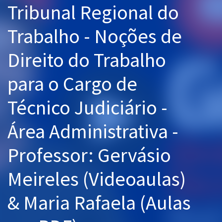
Tribunal Regional do
Pós
Trabalho - Noções de
Graduação
Direito do Trabalho
OAB
para o Cargo de
Mentorias
Técnico Judiciário -
Questões grátis
Conteúdo gratuito
Área Administrativa -
Blog
Professor: Gervásio
Aprovados
Meireles (Videoaulas)
Atendimento
& Maria Rafaela (Aulas