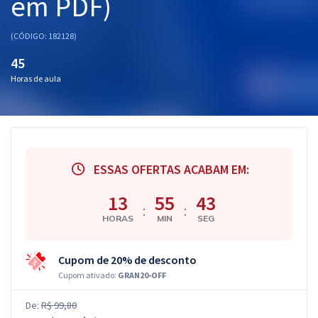
em PDF)
(CÓDIGO: 182128)
45
Horas de aula
ESSAS OFERTAS ACABAM EM:
13
55
42
:
:
HORAS
MIN
SEG
Cupom de 20% de desconto
Cupom ativado:
GRAN20-OFF
De:
R$ 99,80