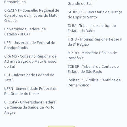
Pernambuco
Grande do Sul
CRECI MT - Conselho Regional de
SEJUS ES - Secretaria da Justiça
Corretores de Imóveis do Mato
do Espírito Santo
Grosso
TJ BA - Tribunal de Justiça do
Universidade Federal de
Estado da Bahia
Catalão - UFCAT
TRF 3 - Tribunal Regional Federal
UFR - Universidade Federal de
da 3ª Região
Rondonópolis
MP RO - Ministério Público de
CRA MS - Conselho Regional de
Rondônia
Administração do Mato Grosso
do Sul
TCE SP - Tribunal de Contas do
Estado de São Paulo
UFJ - Universidade Federal de
Jataí
Politec PE - Polícia Científica de
Pernambuco
UFRN - Universidade Federal do
Rio Grande do Norte
UFCSPA - Universidade Federal
de Ciência da Saúde de Porto
Alegre