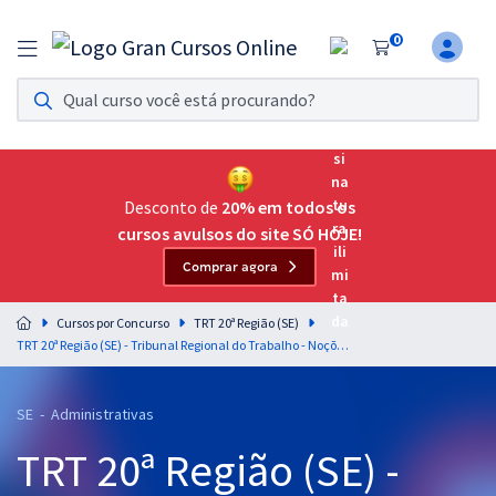
0
Assinatura Ilimitada 11
Acesso a todos os cursos. Teste grátis por 7 dias!
Assinatura OAB Até Passar
Acesso ilimitado a toda preparação para o Exame da
Desconto de
20% em todos os
Ordem, até você passar!
cursos avulsos do site SÓ HOJE!
Comprar agora
Residências Multiprofissionais
Preparação completa e intensiva para as principais
Cursos por Concurso
TRT 20ª Região (SE)
residências em saúde do Brasil
TRT 20ª Região (SE) - Tribunal Regional do Trabalho - Noções de Direito do Trabalho para o Cargo de Técnico Judiciário - Área Administrativa - Professor: Gervásio Meireles (Videoaulas) & Maria Rafaela (Aulas em PDF)
Concursos
SE - Administrativas
Assinatura Ilimitada
TRT 20ª Região (SE) -
Cursos 20% OFF