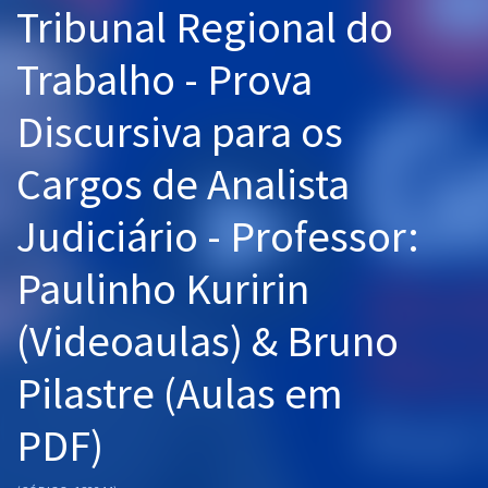
Tribunal Regional do
Pós
Trabalho - Prova
Graduação
Discursiva para os
OAB
Cargos de Analista
Mentorias
Judiciário - Professor:
Questões grátis
Conteúdo gratuito
Paulinho Kuririn
Blog
(Videoaulas) & Bruno
Aprovados
Pilastre (Aulas em
Atendimento
PDF)