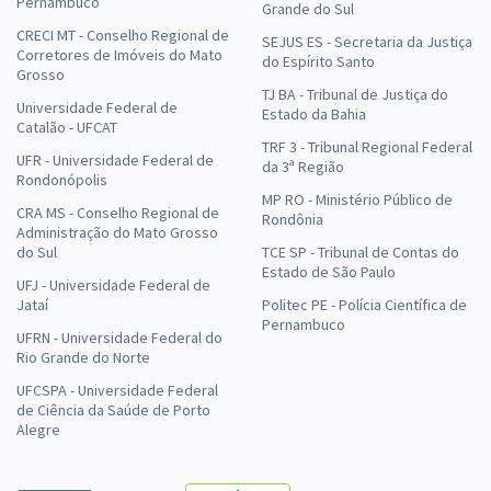
Pernambuco
Grande do Sul
CRECI MT - Conselho Regional de
SEJUS ES - Secretaria da Justiça
Corretores de Imóveis do Mato
do Espírito Santo
Grosso
TJ BA - Tribunal de Justiça do
Universidade Federal de
Estado da Bahia
Catalão - UFCAT
TRF 3 - Tribunal Regional Federal
UFR - Universidade Federal de
da 3ª Região
Rondonópolis
MP RO - Ministério Público de
CRA MS - Conselho Regional de
Rondônia
Administração do Mato Grosso
do Sul
TCE SP - Tribunal de Contas do
Estado de São Paulo
UFJ - Universidade Federal de
Jataí
Politec PE - Polícia Científica de
Pernambuco
UFRN - Universidade Federal do
Rio Grande do Norte
UFCSPA - Universidade Federal
de Ciência da Saúde de Porto
Alegre