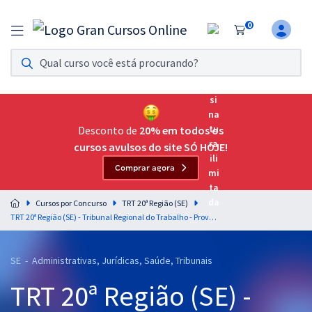
0
Assinatura Ilimitada 11
Acesso a todos os cursos. Teste grátis por 7 dias!
Assinatura OAB Até Passar
Acesso ilimitado a toda preparação para o Exame da
Desconto de
20% em todos os
Ordem, até você passar!
cursos avulsos do site SÓ HOJE!
Comprar agora
Residências Multiprofissionais
Preparação completa e intensiva para as principais
Cursos por Concurso
TRT 20ª Região (SE)
residências em saúde do Brasil
TRT 20ª Região (SE) - Tribunal Regional do Trabalho - Prova Discursiva para os Cargos de Analista Judiciário - Professor: Paulinho Kuririn (Videoaulas) & Bruno Pilastre (Aulas em PDF)
Concursos
SE - Administrativas, Jurídicas, Saúde, Tribunais
Assinatura Ilimitada
TRT 20ª Região (SE) -
Cursos 20% OFF