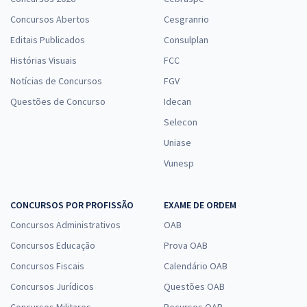
Concursos Abertos
Cesgranrio
Editais Publicados
Consulplan
Histórias Visuais
FCC
Notícias de Concursos
FGV
Questões de Concurso
Idecan
Selecon
Uniase
Vunesp
CONCURSOS POR PROFISSÃO
EXAME DE ORDEM
Concursos Administrativos
OAB
Concursos Educação
Prova OAB
Concursos Fiscais
Calendário OAB
Concursos Jurídicos
Questões OAB
Concursos Militares
Recursos OAB