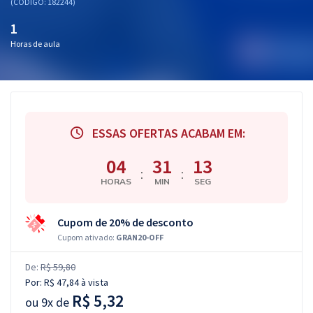
(CÓDIGO: 182244)
1
Horas de aula
ESSAS OFERTAS ACABAM EM:
04
31
12
:
:
HORAS
MIN
SEG
Cupom de 20% de desconto
Cupom ativado:
GRAN20-OFF
De:
R$ 59,80
Por:
R$ 47,84
à vista
R$ 5,32
ou
9x de