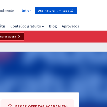
Assinatura
Ilimitada
11
endimento
Entrar
átis
Conteúdo gratuito
Blog
Aprovados
mprar agora
ESSAS OFERTAS ACABAM EM: