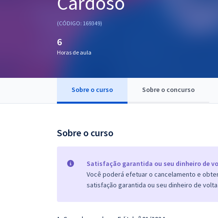
Cardoso
Pós
(CÓDIGO: 169349)
Graduação
6
Horas de aula
OAB
Mentorias
Sobre o curso
Sobre o concurso
Questões grátis
Conteúdo gratuito
Sobre o curso
Blog
Aprovados
Satisfação garantida ou seu dinheiro de vo
Você poderá efetuar o cancelamento e obter 
satisfação garantida ou seu dinheiro de volta
Atendimento