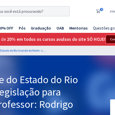
0
At
20% OFF
Pós
Graduação
OAB
Mentorias
Questões gr
 de
20% em todos os cursos avulsos do site SÓ HOJE!
Co
UERN - Universidade do Estado do Rio Grande do Norte - Legislação para Todos os Cargos - Professor: Rodrigo Cardoso
e do Estado do Rio
egislação para
rofessor: Rodrigo