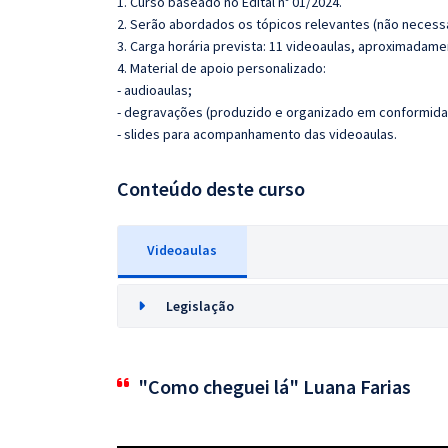
1. Curso baseado no Edital nº 01/2024.
2. Serão abordados os tópicos relevantes (não necessa
3. Carga horária prevista: 11 videoaulas, aproximadame
4. Material de apoio personalizado:
- audioaulas;
- degravações (produzido e organizado em conformida
- slides para acompanhamento das videoaulas.
Conteúdo deste curso
Videoaulas
Legislação
"Como cheguei lá" Luana Farias