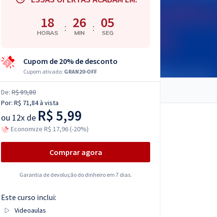
18
26
04
:
:
HORAS
MIN
SEG
Cupom de 20% de desconto
Cupom ativado:
GRAN20-OFF
De:
R$ 89,80
Por:
R$ 71,84
à vista
R$ 5,99
ou
12x de
Economize R$ 17,96 (-20%)
Comprar agora
Garantia de devolução do dinheiro em 7 dias.
Este curso inclui:
Videoaulas