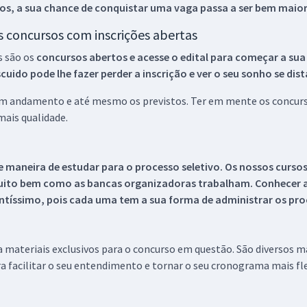
os, a sua chance de conquistar uma vaga passa a ser bem maior
os concursos com inscrições abertas
s são os
concursos abertos e acesse o edital para começar a sua
ido pode lhe fazer perder a inscrição e ver o seu sonho se dis
 em andamento e até mesmo os previstos. Ter em mente os concurso
ais qualidade.
 maneira de estudar para o processo seletivo. Os nossos curso
uito bem como as bancas organizadoras trabalham. Conhecer a
tíssimo, pois cada uma tem a sua forma de administrar os proc
 a materiais exclusivos para o concurso em questão. São diversos 
a facilitar o seu entendimento e tornar o seu cronograma mais fle