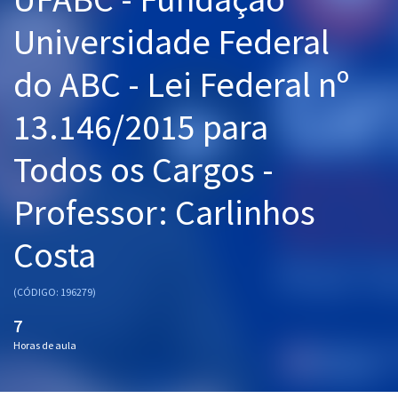
Pós
Universidade Federal
Graduação
do ABC - Lei Federal nº
OAB
13.146/2015 para
Mentorias
Todos os Cargos -
Questões grátis
Professor: Carlinhos
Conteúdo gratuito
Costa
Blog
Aprovados
(CÓDIGO: 196279)
7
Atendimento
Horas de aula