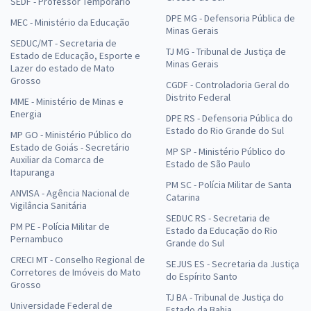
SEDF - Professor Temporário
DPE MG - Defensoria Pública de
MEC - Ministério da Educação
Minas Gerais
SEDUC/MT - Secretaria de
TJ MG - Tribunal de Justiça de
Estado de Educação, Esporte e
Minas Gerais
Lazer do estado de Mato
Grosso
CGDF - Controladoria Geral do
Distrito Federal
MME - Ministério de Minas e
Energia
DPE RS - Defensoria Pública do
Estado do Rio Grande do Sul
MP GO - Ministério Público do
Estado de Goiás - Secretário
MP SP - Ministério Público do
Auxiliar da Comarca de
Estado de São Paulo
Itapuranga
PM SC - Polícia Militar de Santa
ANVISA - Agência Nacional de
Catarina
Vigilância Sanitária
SEDUC RS - Secretaria de
PM PE - Polícia Militar de
Estado da Educação do Rio
Pernambuco
Grande do Sul
CRECI MT - Conselho Regional de
SEJUS ES - Secretaria da Justiça
Corretores de Imóveis do Mato
do Espírito Santo
Grosso
TJ BA - Tribunal de Justiça do
Universidade Federal de
Estado da Bahia