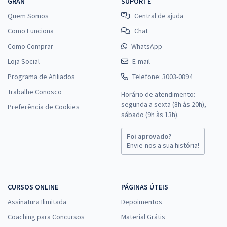
GRAN
SUPORTE
Quem Somos
Central de ajuda
Como Funciona
Chat
Como Comprar
WhatsApp
Loja Social
E-mail
Programa de Afiliados
Telefone: 3003-0894
Trabalhe Conosco
Horário de atendimento:
segunda a sexta (8h às 20h),
Preferência de Cookies
sábado (9h às 13h).
Foi aprovado?
Envie-nos a sua história!
CURSOS ONLINE
PÁGINAS ÚTEIS
Assinatura Ilimitada
Depoimentos
Coaching para Concursos
Material Grátis