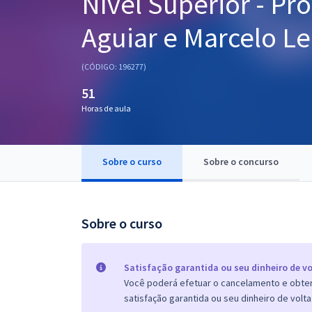
Nível Superior - Pr
Pós
Aguiar e Marcelo Le
Graduação
(CÓDIGO: 196277)
OAB
51
Mentorias
Horas de aula
Questões grátis
Sobre o curso
Sobre o concurso
Conteúdo gratuito
Blog
Sobre o curso
Aprovados
Atendimento
Satisfação garantida ou seu dinheiro de vo
Você poderá efetuar o cancelamento e obter 
satisfação garantida ou seu dinheiro de volta