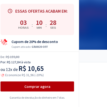
ESSAS OFERTAS ACABAM EM:
03
10
27
:
:
HORAS
MIN
SEG
Cupom de 20% de desconto
Cupom ativado:
GRAN20-OFF
De:
R$ 159,80
Por:
R$ 127,84
à vista
R$ 10,65
ou
12x de
Economize R$ 31,96 (-20%)
Comprar agora
Garantia de devolução do dinheiro em 7 dias.