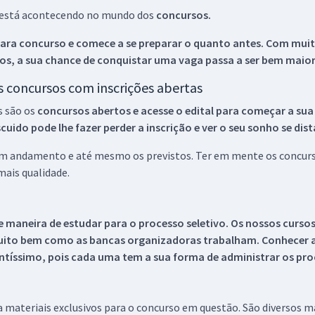
ue está acontecendo no mundo dos
concursos.
ara concurso e comece a se preparar o quanto antes. Com muita
os, a sua chance de conquistar uma vaga passa a ser bem maior
os concursos com inscrições abertas
s são os
concursos abertos e acesse o edital para começar a sua
ido pode lhe fazer perder a inscrição e ver o seu sonho se dis
 em andamento e até mesmo os previstos. Ter em mente os concurso
ais qualidade.
 maneira de estudar para o processo seletivo. Os nossos curso
uito bem como as bancas organizadoras trabalham. Conhecer a
tíssimo, pois cada uma tem a sua forma de administrar os proc
 a materiais exclusivos para o concurso em questão. São diversos 