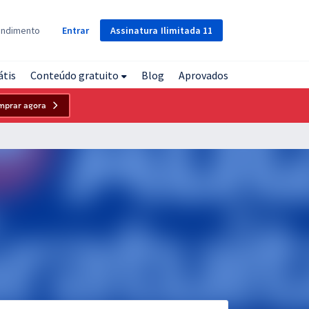
Assinatura
Ilimitada
11
endimento
Entrar
átis
Conteúdo gratuito
Blog
Aprovados
mprar agora