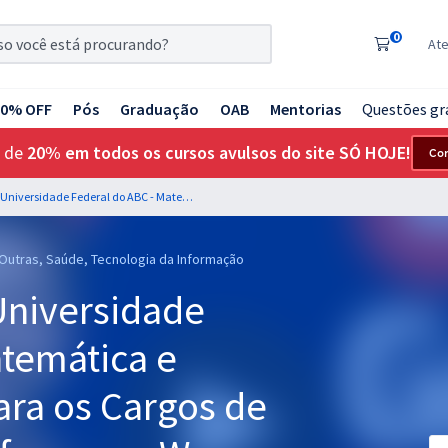
0
At
20% OFF
Pós
Graduação
OAB
Mentorias
Questões gr
 de
20% em todos os cursos avulsos do site SÓ HOJE!
Co
UFABC - Fundação Universidade Federal do ABC - Matemática e Raciocínio Lógico para os Cargos de Nível Superior - Professores: Wagner Aguiar e Marcelo Leite
 Outras, Saúde, Tecnologia da Informação
Universidade
atemática e
ara os Cargos de