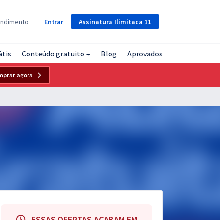
Assinatura
Ilimitada
11
endimento
Entrar
átis
Conteúdo gratuito
Blog
Aprovados
mprar agora
ESSAS OFERTAS ACABAM EM: