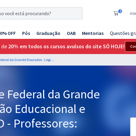
0
At
20% OFF
Pós
Graduação
OAB
Mentorias
Questões gr
 de
20% em todos os cursos avulsos do site SÓ HOJE!
Co
UFGD - Universidade Federal da Grande Dourados - Legislação Educacional e Normativas da UFGD - Professores: Equipe Gran
e Federal da Grande
ção Educacional e
 - Professores: