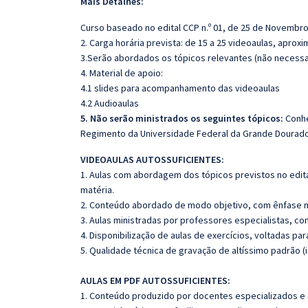
Mais Detalhes:
Curso baseado no edital CCP n.º 01, de 25 de Novembr
2. Carga horária prevista: de 15 a 25 videoaulas, apro
3.Serão abordados os tópicos relevantes (não necessar
4. Material de apoio:
4.1 slides para acompanhamento das videoaulas
4.2 Audioaulas
5. Não serão ministrados os seguintes tópicos:
Conhe
Regimento da Universidade Federal da Grande Dourado
VIDEOAULAS AUTOSSUFICIENTES:
1. Aulas com abordagem dos tópicos previstos no edita
matéria.
2. Conteúdo abordado de modo objetivo, com ênfase n
3. Aulas ministradas por professores especialistas, co
4. Disponibilização de aulas de exercícios, voltadas pa
5. Qualidade técnica de gravação de altíssimo padrão 
AULAS EM PDF AUTOSSUFICIENTES:
1. Conteúdo produzido por docentes especializados e