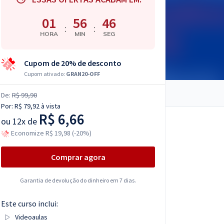
01
56
45
:
:
HORA
MIN
SEG
Cupom de 20% de desconto
Cupom ativado:
GRAN20-OFF
De:
R$ 99,90
Por:
R$ 79,92
à vista
R$ 6,66
ou
12x de
Economize R$ 19,98 (-20%)
Comprar agora
Garantia de devolução do dinheiro em 7 dias.
Este curso inclui:
Videoaulas