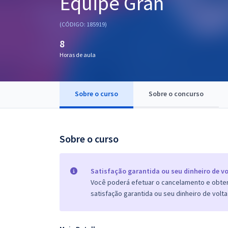
Equipe Gran
Pós
(CÓDIGO: 185919)
Graduação
8
Horas de aula
OAB
Mentorias
Sobre o curso
Sobre o concurso
Questões grátis
Conteúdo gratuito
Sobre o curso
Blog
Aprovados
Satisfação garantida ou seu dinheiro de vo
Você poderá efetuar o cancelamento e obter 
satisfação garantida ou seu dinheiro de volta
Atendimento