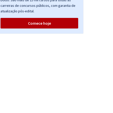
bolso. São mais de 25 mil cursos para todas as
carreiras de concursos públicos, com garantia de
atualização pós-edital.
Comece hoje