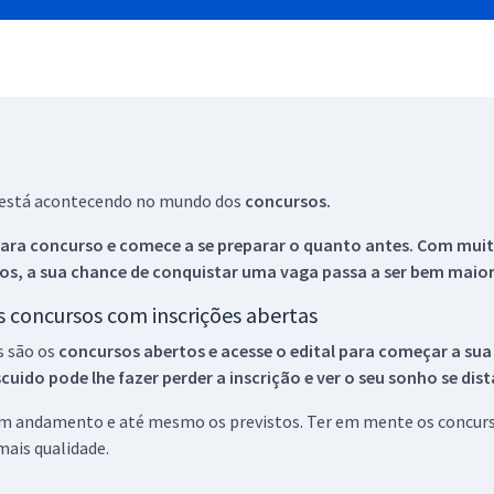
ue está acontecendo no mundo dos
concursos.
ara concurso e comece a se preparar o quanto antes. Com muita
os, a sua chance de conquistar uma vaga passa a ser bem maior
os concursos com inscrições abertas
s são os
concursos abertos e acesse o edital para começar a sua
ido pode lhe fazer perder a inscrição e ver o seu sonho se dis
 em andamento e até mesmo os previstos. Ter em mente os concurso
ais qualidade.