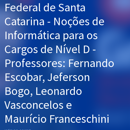
Federal de Santa
Pós
Catarina - Noções de
Graduação
Informática para os
OAB
Cargos de Nível D -
Mentorias
Professores: Fernando
Questões grátis
Conteúdo gratuito
Escobar, Jeferson
Blog
Bogo, Leonardo
Aprovados
Vasconcelos e
Atendimento
Maurício Franceschini