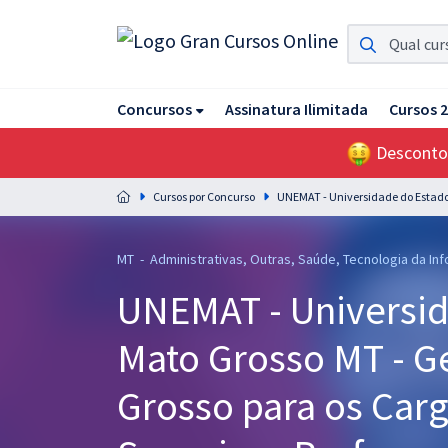
Assinatura Ilimitada 11
Concursos
Assinatura Ilimitada
Cursos 
Acesso a todos os cursos. Teste grátis por 7 dias!
Desconto
Assinatura OAB Até Passar
Acesso ilimitado a toda preparação para o Exame da
Cursos por Concurso
UNEMAT - Universidade do Estado
Ordem, até você passar!
Residências Multiprofissionais
MT - Administrativas, Outras, Saúde, Tecnologia da In
Preparação completa e intensiva para as principais
UNEMAT - Universid
residências em saúde do Brasil
Mato Grosso MT - G
Concursos
Assinatura Ilimitada
Grosso para os Carg
Cursos 20% OFF