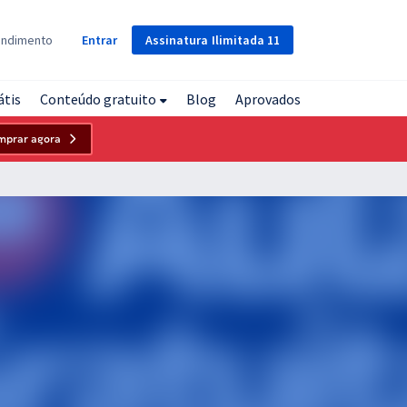
Assinatura
Ilimitada
11
endimento
Entrar
átis
Conteúdo gratuito
Blog
Aprovados
mprar agora