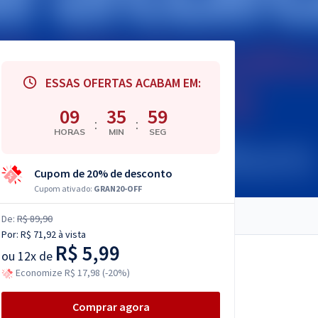
ESSAS OFERTAS ACABAM EM:
09
35
58
:
:
HORAS
MIN
SEG
Cupom de 20% de desconto
Cupom ativado:
GRAN20-OFF
De:
R$ 89,90
Por:
R$ 71,92
à vista
R$ 5,99
ou
12x de
Economize R$ 17,98 (-20%)
Comprar agora