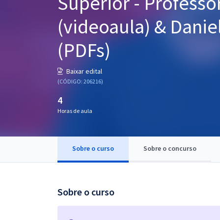
Superior - Professo
Pós
(videoaula) & Danie
Graduação
(PDFs)
OAB
Baixar edital
Mentorias
(CÓDIGO: 206216)
4
Questões grátis
Horas de aula
Conteúdo gratuito
Blog
Sobre o curso
Sobre o concurso
Aprovados
Atendimento
Sobre o curso