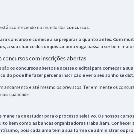
ue está acontecendo no mundo dos
concursos.
ara concurso e comece a se preparar o quanto antes. Com muita
os, a sua chance de conquistar uma vaga passa a ser bem maior
os concursos com inscrições abertas
s são os
concursos abertos e acesse o edital para começar a sua
ido pode lhe fazer perder a inscrição e ver o seu sonho se dis
 em andamento e até mesmo os previstos. Ter em mente os concurso
ais qualidade.
 maneira de estudar para o processo seletivo. Os nossos curso
uito bem como as bancas organizadoras trabalham. Conhecer a
tíssimo, pois cada uma tem a sua forma de administrar os proc