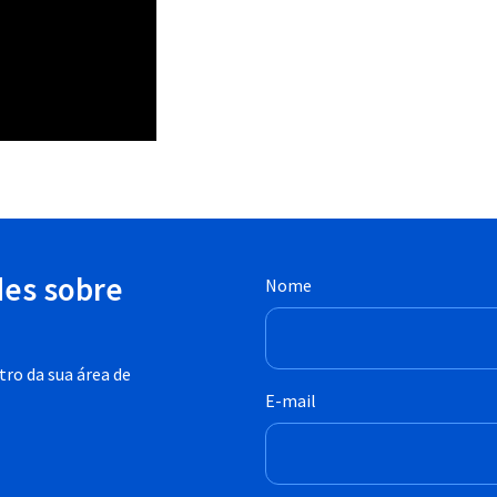
des sobre
Nome
ro da sua área de
E-mail