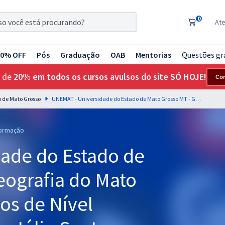
0
At
20% OFF
Pós
Graduação
OAB
Mentorias
Questões gr
 de
20% em todos os cursos avulsos do site SÓ HOJE!
Co
 de Mato Grosso
UNEMAT - Universidade do Estado de Mato Grosso MT - Geografia do Mato Grosso para os Cargos de Nível Superior - Professor: Júlio Santos (videoaula) & Daniel Vasconscellos (PDFs)
formação
ade do Estado de
eografia do Mato
os de Nível