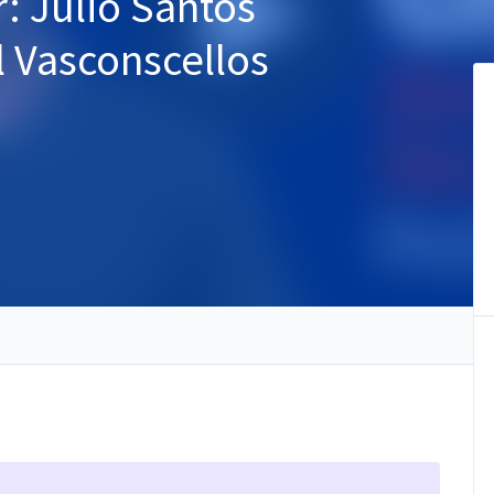
r: Júlio Santos
l Vasconscellos