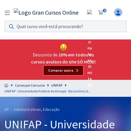
0
Assinatura Ilimitada 11
Acesso a todos os cursos. Teste grátis por 7 dias!
Assinatura OAB Até Passar
Acesso ilimitado a toda preparação para o Exame da
Desconto de
20% em todos os
Ordem, até você passar!
cursos avulsos do site SÓ HOJE!
Comprar agora
Residências Multiprofissionais
Preparação completa e intensiva para as principais
Cursos por Concurso
UNIFAP
residências em saúde do Brasil
UNIFAP - Universidade Federal do Amapá - Raciocínio Lógico para Todos os Cargos - Professor: Pedro Campos
Concursos
AP - Administrativas, Educação
Assinatura Ilimitada
UNIFAP - Universidade
Cursos 20% OFF