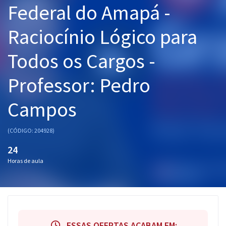
Federal do Amapá -
Pós
Raciocínio Lógico para
Graduação
Todos os Cargos -
OAB
Professor: Pedro
Mentorias
Campos
Questões grátis
Conteúdo gratuito
(CÓDIGO: 204928)
Blog
24
Horas de aula
Aprovados
Atendimento
ESSAS OFERTAS ACABAM EM: