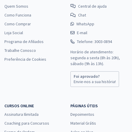
Quem Somos
Central de ajuda
Como Funciona
Chat
Como Comprar
WhatsApp
Loja Social
E-mail
Programa de Afiliados
Telefone: 3003-0894
Trabalhe Conosco
Horário de atendimento:
segunda a sexta (8h às 20h),
Preferência de Cookies
sábado (9h às 13h).
Foi aprovado?
Envie-nos a sua história!
CURSOS ONLINE
PÁGINAS ÚTEIS
Assinatura Ilimitada
Depoimentos
Coaching para Concursos
Material Grátis
Exame de Ordem
Aulas ao Vivo