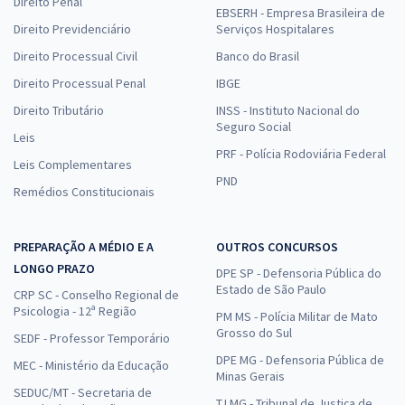
Direito Penal
EBSERH - Empresa Brasileira de
Direito Previdenciário
Serviços Hospitalares
Direito Processual Civil
Banco do Brasil
Direito Processual Penal
IBGE
Direito Tributário
INSS - Instituto Nacional do
Seguro Social
Leis
PRF - Polícia Rodoviária Federal
Leis Complementares
PND
Remédios Constitucionais
PREPARAÇÃO A MÉDIO E A
OUTROS CONCURSOS
LONGO PRAZO
DPE SP - Defensoria Pública do
Estado de São Paulo
CRP SC - Conselho Regional de
Psicologia - 12ª Região
PM MS - Polícia Militar de Mato
Grosso do Sul
SEDF - Professor Temporário
DPE MG - Defensoria Pública de
MEC - Ministério da Educação
Minas Gerais
SEDUC/MT - Secretaria de
TJ MG - Tribunal de Justiça de