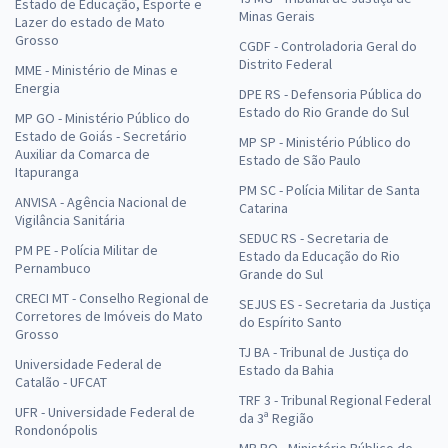
Estado de Educação, Esporte e
Minas Gerais
Lazer do estado de Mato
Grosso
CGDF - Controladoria Geral do
Distrito Federal
MME - Ministério de Minas e
Energia
DPE RS - Defensoria Pública do
Estado do Rio Grande do Sul
MP GO - Ministério Público do
Estado de Goiás - Secretário
MP SP - Ministério Público do
Auxiliar da Comarca de
Estado de São Paulo
Itapuranga
PM SC - Polícia Militar de Santa
ANVISA - Agência Nacional de
Catarina
Vigilância Sanitária
SEDUC RS - Secretaria de
PM PE - Polícia Militar de
Estado da Educação do Rio
Pernambuco
Grande do Sul
CRECI MT - Conselho Regional de
SEJUS ES - Secretaria da Justiça
Corretores de Imóveis do Mato
do Espírito Santo
Grosso
TJ BA - Tribunal de Justiça do
Universidade Federal de
Estado da Bahia
Catalão - UFCAT
TRF 3 - Tribunal Regional Federal
UFR - Universidade Federal de
da 3ª Região
Rondonópolis