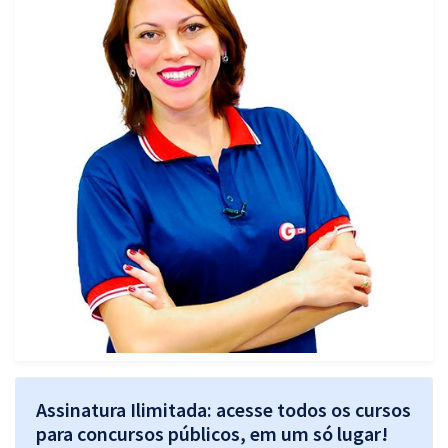
Pós
Graduação
OAB
Mentorias
Questões grátis
Conteúdo gratuito
Blog
Aprovados
Atendimento
Assinatura Ilimitada: acesse todos os cursos
para concursos públicos, em um só lugar!