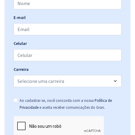
E-mail
Aeronáutica - Exame de Admissão (EAOAP) - Conhecimentos
Específicos Para o Cargo Psicologia (PSI) com a Equipe Gran
R$ 306,24
à vista
25,52
R$
ou 12x de
Celular
Economize R$ 76,56 (-20%)
Comprar
Carreira
Aeronáutica - Exame de Admissão - EAOEAR - Engenharia da
Computação (CMP)
Ao cadastrar-se, você concorda com a nossa
Política de
R$ 375,84
à vista
.
Privacidade
e aceita receber comunicações do Gran
31,32
R$
ou 12x de
Economize R$ 93,96 (-20%)
Comprar