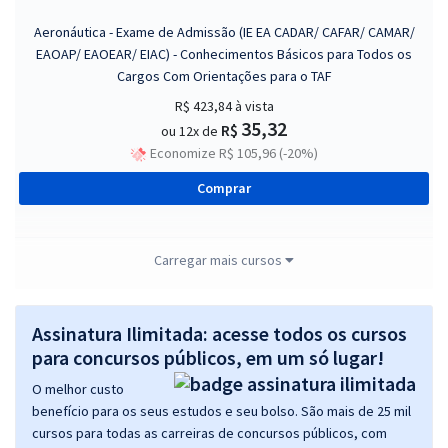
Aeronáutica - Exame de Admissão (IE EA CADAR/ CAFAR/ CAMAR/
EAOAP/ EAOEAR/ EIAC) - Conhecimentos Básicos para Todos os
Cargos Com Orientações para o TAF
R$ 423,84
à vista
35,32
R$
ou 12x de
Economize R$ 105,96 (-20%)
Comprar
Carregar mais cursos
Aeronáutica - Exame de Admissão (IE EA CADAR/ CAFAR/ CAMAR/
EAOAP/ EAOEAR/ EIAC) - Ciências Contábeis (Módulo Especial)
Assinatura Ilimitada: acesse todos os cursos
R$ 295,84
à vista
24,65
para concursos públicos, em um só lugar!
R$
ou 12x de
Economize R$ 73,96 (-20%)
O melhor custo
benefício para os seus estudos e seu bolso. São mais de 25 mil
Comprar
cursos para todas as carreiras de concursos públicos, com