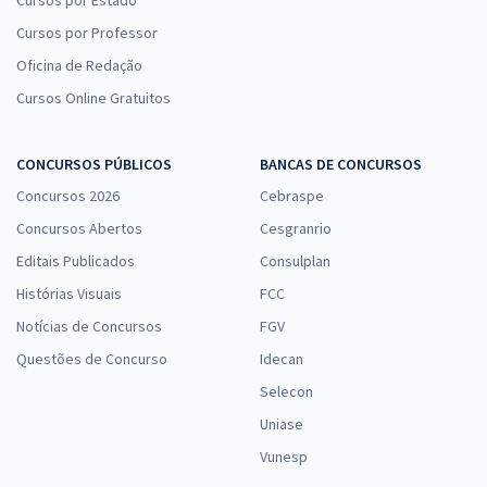
Cursos por Estado
Cursos por Professor
Oficina de Redação
Aeronáutica - Exame de Admissão - (EAOEAR) - Engenharia Civil (CIV)
Com Orientações para o TAF
Cursos Online Gratuitos
R$ 455,84
à vista
37,99
R$
ou 12x de
CONCURSOS PÚBLICOS
BANCAS DE CONCURSOS
Economize R$ 113,96 (-20%)
Concursos 2026
Cebraspe
Comprar
Concursos Abertos
Cesgranrio
Editais Publicados
Consulplan
Histórias Visuais
FCC
Aeronáutica - Exame de Admissão - (EAOEAR) - Engenharia Elétrica
Notícias de Concursos
FGV
(ELT) Com Orientações para o TAF
Questões de Concurso
Idecan
R$ 455,84
à vista
Selecon
37,99
R$
ou 12x de
Economize R$ 113,96 (-20%)
Uniase
Vunesp
Comprar