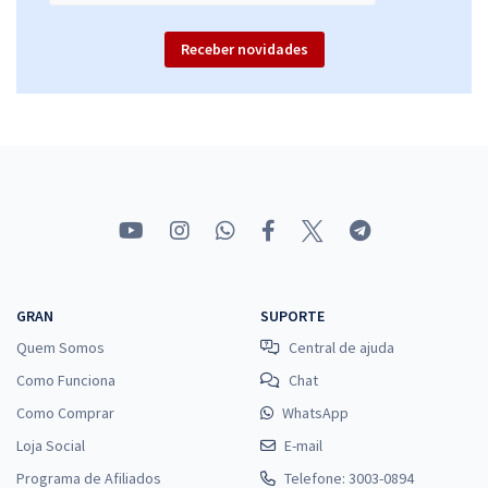
Receber novidades
Aeronáutica - Exame de Admissão - EAOEAR - Engenharia da
Computação (CMP) Com Orientações para o TAF
R$ 511,84
à vista
42,65
R$
ou 12x de
Economize R$ 127,96 (-20%)
Comprar
GRAN
SUPORTE
Aeronáutica - Exame de Admissão - (EAOEAR) - Engenharia Elétrica
Quem Somos
Central de ajuda
(ELT)
Como Funciona
Chat
R$ 375,84
à vista
31,32
R$
ou 12x de
Como Comprar
WhatsApp
Economize R$ 93,96 (-20%)
Loja Social
E-mail
Comprar
Programa de Afiliados
Telefone: 3003-0894