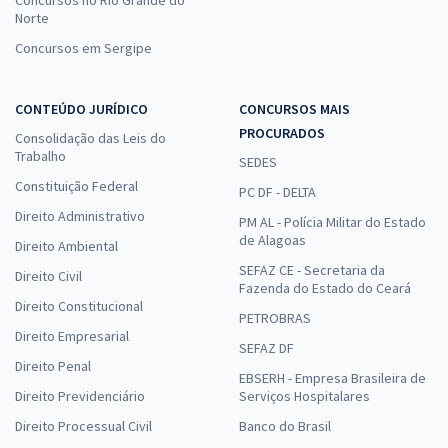
Concursos no Rio Grande do
Norte
Concursos em Sergipe
CONTEÚDO JURÍDICO
CONCURSOS MAIS
PROCURADOS
Consolidação das Leis do
Trabalho
SEDES
Constituição Federal
PC DF - DELTA
Direito Administrativo
PM AL - Polícia Militar do Estado
de Alagoas
Direito Ambiental
SEFAZ CE - Secretaria da
Direito Civil
Fazenda do Estado do Ceará
Direito Constitucional
PETROBRAS
Direito Empresarial
SEFAZ DF
Direito Penal
EBSERH - Empresa Brasileira de
Direito Previdenciário
Serviços Hospitalares
Direito Processual Civil
Banco do Brasil