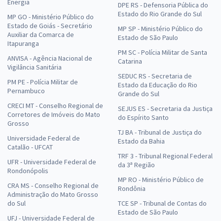
Energia
DPE RS - Defensoria Pública do
Estado do Rio Grande do Sul
MP GO - Ministério Público do
Estado de Goiás - Secretário
MP SP - Ministério Público do
Auxiliar da Comarca de
Estado de São Paulo
Itapuranga
PM SC - Polícia Militar de Santa
ANVISA - Agência Nacional de
Catarina
Vigilância Sanitária
SEDUC RS - Secretaria de
PM PE - Polícia Militar de
Estado da Educação do Rio
Pernambuco
Grande do Sul
CRECI MT - Conselho Regional de
SEJUS ES - Secretaria da Justiça
Corretores de Imóveis do Mato
do Espírito Santo
Grosso
TJ BA - Tribunal de Justiça do
Universidade Federal de
Estado da Bahia
Catalão - UFCAT
TRF 3 - Tribunal Regional Federal
UFR - Universidade Federal de
da 3ª Região
Rondonópolis
MP RO - Ministério Público de
CRA MS - Conselho Regional de
Rondônia
Administração do Mato Grosso
do Sul
TCE SP - Tribunal de Contas do
Estado de São Paulo
UFJ - Universidade Federal de