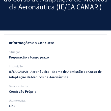
da Aeronáutica (IE/EA CAMAR )
Pós
Graduação
OAB
Mentorias
Informações do Concurso
Questões grátis
Situação
Preparação a longo prazo
Conteúdo gratuito
Instituição
Blog
IE/EA CAMAR - Aeronáutica - Exame de Admissão ao Curso de
Adaptação de Médicos da Aeronáutica
Aprovados
Banca anterior
Comissão Própria
Atendimento
Último edital
Link