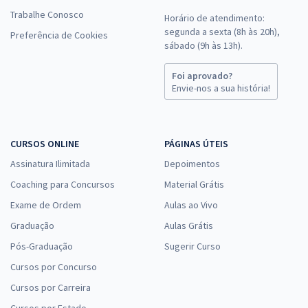
Trabalhe Conosco
Horário de atendimento:
segunda a sexta (8h às 20h),
Preferência de Cookies
sábado (9h às 13h).
Aeronáutica - Exame de Admissão - (EAOEAR) - Engenharia Civil (CIV)
R$ 375,84
à vista
Foi aprovado?
31,32
Envie-nos a sua história!
R$
ou 12x de
Economize R$ 93,96 (-20%)
Comprar
CURSOS ONLINE
PÁGINAS ÚTEIS
Assinatura Ilimitada
Depoimentos
Coaching para Concursos
Material Grátis
Aeronáutica - Exame de Admissão (EAOAP) - Psicologia (PSI) Com
Exame de Ordem
Aulas ao Vivo
Orientações para o TAF
Graduação
Aulas Grátis
R$ 559,92
à vista
46,66
Pós-Graduação
R$
Sugerir Curso
ou 12x de
Economize R$ 139,98 (-20%)
Cursos por Concurso
Comprar
Cursos por Carreira