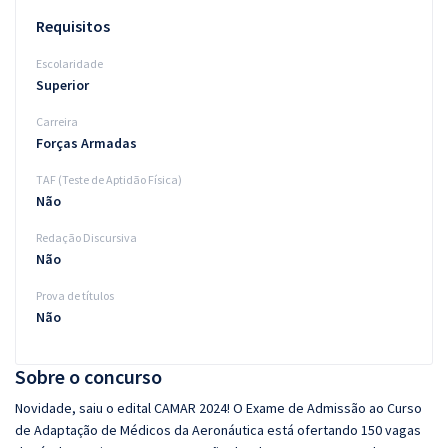
Requisitos
Escolaridade
Superior
Carreira
Forças Armadas
TAF (Teste de Aptidão Física)
Não
Redação Discursiva
Não
Prova de títulos
Não
Sobre o concurso
Novidade, saiu o edital CAMAR 2024! O Exame de Admissão ao Curso
de Adaptação de Médicos da Aeronáutica está ofertando 150 vagas