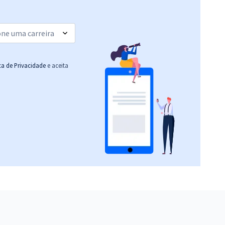
Economize R$ 76,56
(-20%)
R$ 303,84
à vista
25,32
R$
ou 12x de
Comprar
Economize R$ 75,96
ica de Privacidade
e aceita
(-20%)
R$ 279,84
à vista
23,32
R$
ou 12x de
Comprar
Economize R$ 69,96
(-20%)
R$ 375,84
à vista
31,32
R$
ou 12x de
Comprar
Economize R$ 93,96
(-20%)
R$ 511,84
à vista
42,65
R$
ou 12x de