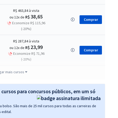
R$ 463,84
à vista
38,65
R$
ou 12x de
Comprar
Economize R$ 115,96
(-20%)
R$ 287,84
à vista
23,99
R$
ou 12x de
Comprar
Economize R$ 71,96
(-20%)
R$ 423,84
à vista
gar mais cursos
35,32
R$
ou 12x de
Comprar
Economize R$ 105,96
(-20%)
s cursos para concursos públicos, em um só
R$ 295,84
à vista
 bolso. São mais de 25 mil cursos para todas as carreiras de
24,65
R$
ou 12x de
Comprar
-edital.
Economize R$ 73,96