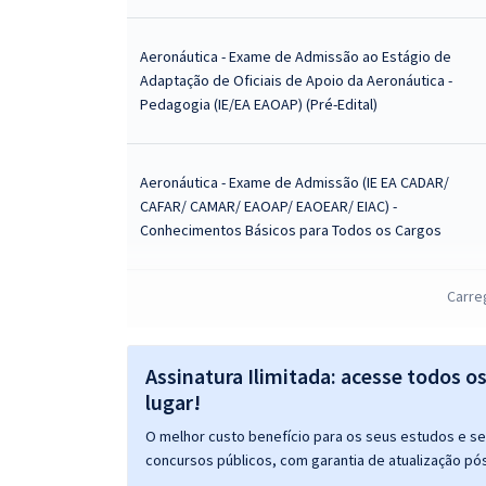
Aeronáutica - Exame de Admissão ao Estágio de
Adaptação de Oficiais de Apoio da Aeronáutica -
Pedagogia (IE/EA EAOAP) (Pré-Edital)
Aeronáutica - Exame de Admissão (IE EA CADAR/
CAFAR/ CAMAR/ EAOAP/ EAOEAR/ EIAC) -
Conhecimentos Básicos para Todos os Cargos
Aeronáutica - Exame de Admissão (IE EA CADAR/
Carre
CAFAR/ CAMAR/ EAOAP/ EAOEAR/ EIAC) -
Conhecimentos Básicos para Todos os Cargos
Com Orientações para o TAF
Assinatura Ilimitada: acesse todos o
lugar!
Aeronáutica - Exame de Admissão (IE EA CADAR/
O melhor custo benefício para os seus estudos e seu
CAFAR/ CAMAR/ EAOAP/ EAOEAR/ EIAC) - Ciências
concursos públicos, com garantia de atualização pós
Contábeis (Módulo Especial)