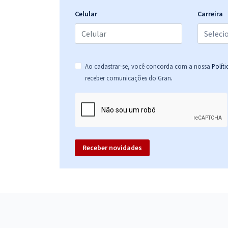
Psicologia (PSI) com a Equipe Gran
Celular
Carreira
Aeronáutica - Exame de Admissão (EAOAP) -
Jornalismo (JOR)
Ao cadastrar-se, você concorda com a nossa
Polít
.
receber comunicações do Gran
Aeronáutica - Exame de Admissão (EAOAP) -
Conhecimentos Específicos para Jornalismo (JOR)
Receber novidades
Aeronáutica - Exame de Admissão - EAOEAR -
Engenharia da Computação (CMP)
Aeronáutica - Exame de Admissão - EAOEAR -