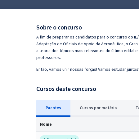
Pós
Graduação
Sobre o concurso
OAB
A fim de preparar os candidatos para o concurso do I
Adaptação de Oficiais de Apoio da Aeronáutica, o Gra
Mentorias
a teoria dos tópicos mais relevantes do último edital 
professores.
Questões grátis
Então, vamos unir nossas forças! Vamos estudar juntos
Conteúdo gratuito
Cursos deste concurso
Blog
Aprovados
Pacotes
Cursos
p
or matéria
T
Atendimento
Nome