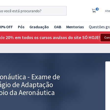
0
At
20% OFF
Pós
Graduação
OAB
Mentorias
Questões gr
 de
20% em todos os cursos avulsos do site SÓ HOJE!
Con
onáutica - Exame de
ágio de Adaptação
poio da Aeronáutica