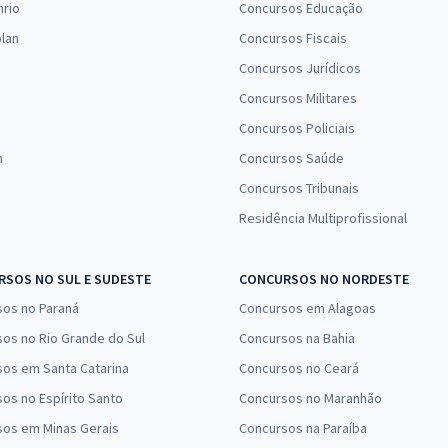
37,99
nrio
Concursos Educação
R$
ou 12x de
Comprar
Economize R$ 113,96
lan
Concursos Fiscais
(-20%)
Concursos Jurídicos
Concursos Militares
R$ 455,84
à vista
37,99
R$
Concursos Policiais
ou 12x de
Comprar
Economize R$ 113,96
n
Concursos Saúde
(-20%)
Concursos Tribunais
Residência Multiprofissional
R$ 271,84
à vista
22,65
R$
ou 12x de
Comprar
Economize R$ 67,96
SOS NO SUL E SUDESTE
CONCURSOS NO NORDESTE
(-20%)
sos no Paraná
Concursos em Alagoas
os no Rio Grande do Sul
Concursos na Bahia
os em Santa Catarina
Concursos no Ceará
os no Espírito Santo
Concursos no Maranhão
sos em Minas Gerais
Concursos na Paraíba