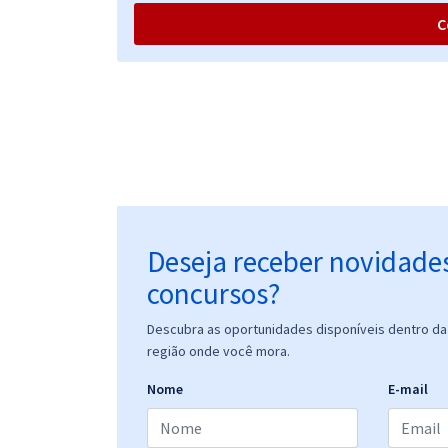
C
Aeronáutica - Exame de Admissão (IE EA CADAR/
CAFAR/ CAMAR/ EAOAP/ EAOEAR/ EIAC) - Ciências
Contábeis - Com Orientações para o TAF (Módulo
Especial)
Aeronáutica - Exame de Admissão (EAOAP) -
Psicologia (PSI)
Deseja receber novidade
concursos?
Aeronáutica - Exame de Admissão (EAOAP) -
Descubra as oportunidades disponíveis dentro da 
Análise de Sistemas (ANS)
região onde você mora.
Nome
E-mail
Aeronáutica - Exame de Admissão (EAOAP) -
Conhecimentos Específicos Para o Cargo