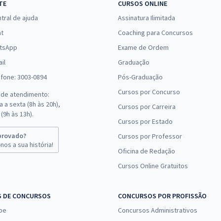
Comprar
TE
CURSOS ONLINE
Economize R$ 127,96
tral de ajuda
Assinatura Ilimitada
(-20%)
at
Coaching para Concursos
R$ 375,84
à vista
tsApp
Exame de Ordem
31,32
R$
ou 12x de
Comprar
il
Graduação
Economize R$ 93,96
efone: 3003-0894
Pós-Graduação
(-20%)
Cursos por Concurso
 de atendimento:
R$ 375,84
à vista
 a sexta (8h às 20h),
Cursos por Carreira
31,32
R$
ou 12x de
(9h às 13h).
Comprar
Cursos por Estado
Economize R$ 93,96
(-20%)
provado?
Cursos por Professor
nos a sua história!
Oficina de Redação
R$ 559,92
à vista
Cursos Online Gratuitos
46,66
R$
ou 12x de
Comprar
Economize R$ 139,98
(-20%)
S DE CONCURSOS
CONCURSOS POR PROFISSÃO
pe
Concursos Administrativos
R$ 455,84
à vista