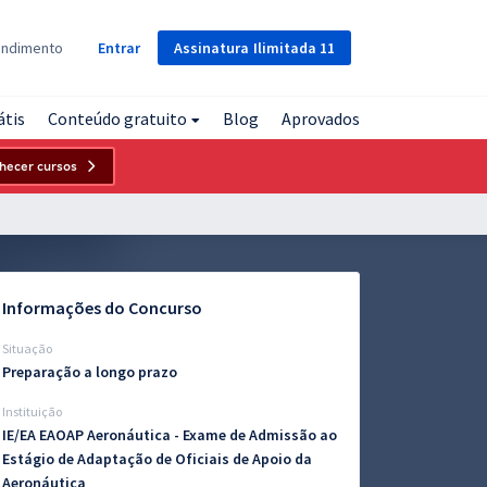
Assinatura
Ilimitada
11
endimento
Entrar
átis
Conteúdo gratuito
Blog
Aprovados
hecer cursos
Informações do Concurso
Situação
Preparação a longo prazo
Instituição
IE/EA EAOAP Aeronáutica - Exame de Admissão ao
Estágio de Adaptação de Oficiais de Apoio da
Aeronáutica