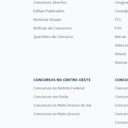
Concursos Abertos
Cesgra
Aeronáutica - Exame de Admissão - (EAOEAR) -
Engenharia Civil (CIV) Com Orientações para o TAF
Editais Publicados
Consulp
Histórias Visuais
FCC
Notícias de Concursos
FGV
Aeronáutica - Exame de Admissão - (EAOEAR) -
Questões de Concurso
Idecan
Engenharia Elétrica (ELT) Com Orientações para o
Seleco
TAF
Uniase
Vunesp
Aeronáutica - Exame de Admissão (EAOAP) -
Conhecimentos Específicos para Análise de
Sistemas (ANS)
CONCURSOS NO CENTRO-OESTE
CONCUR
Concursos no Distrito Federal
Concur
Concursos em Goiás
Concurs
Concursos no Mato Grosso do Sul
Concurs
Concursos no Mato Grosso
Concurs
Concur