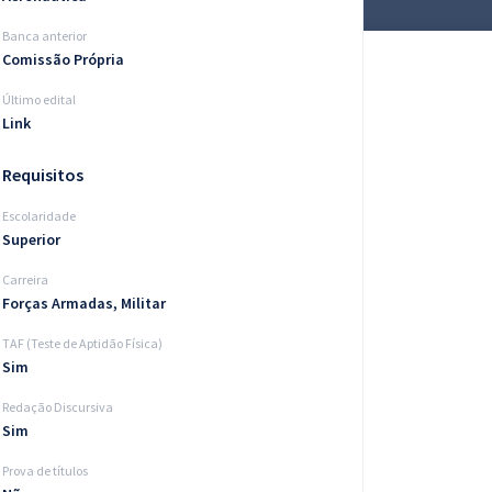
Banca anterior
Comissão Própria
Último edital
Link
Requisitos
Escolaridade
Superior
Carreira
Forças Armadas, Militar
TAF (Teste de Aptidão Física)
Sim
Redação Discursiva
Sim
Prova de títulos