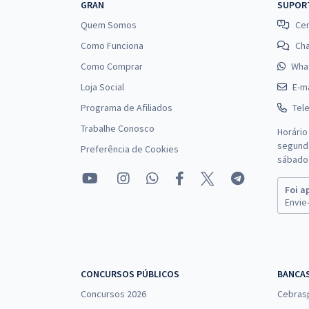
Engenharia da Computação (CMP) Com Orientações
GRAN
SUPOR
para o TAF
Quem Somos
Cen
Como Funciona
Ch
Como Comprar
Wha
Aeronáutica - Exame de Admissão - (EAOEAR) -
Loja Social
E-ma
Engenharia Elétrica (ELT)
Programa de Afiliados
Tel
Trabalhe Conosco
Horário
segunda
Preferência de Cookies
Aeronáutica - Exame de Admissão - (EAOEAR) -
sábado 
Engenharia Civil (CIV)
Foi a
Envie-
Aeronáutica - Exame de Admissão (EAOAP) -
Psicologia (PSI) Com Orientações para o TAF
CONCURSOS PÚBLICOS
BANCA
Concursos 2026
Cebras