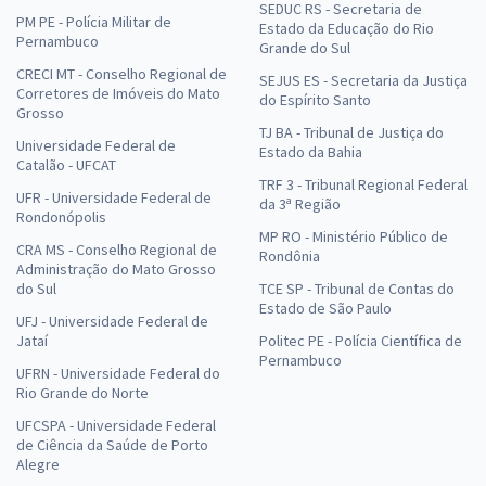
SEDUC RS - Secretaria de
PM PE - Polícia Militar de
Estado da Educação do Rio
Pernambuco
Grande do Sul
CRECI MT - Conselho Regional de
SEJUS ES - Secretaria da Justiça
Corretores de Imóveis do Mato
do Espírito Santo
Grosso
TJ BA - Tribunal de Justiça do
Universidade Federal de
Estado da Bahia
Catalão - UFCAT
TRF 3 - Tribunal Regional Federal
UFR - Universidade Federal de
da 3ª Região
Rondonópolis
MP RO - Ministério Público de
CRA MS - Conselho Regional de
Rondônia
Administração do Mato Grosso
do Sul
TCE SP - Tribunal de Contas do
Estado de São Paulo
UFJ - Universidade Federal de
Jataí
Politec PE - Polícia Científica de
Pernambuco
UFRN - Universidade Federal do
Rio Grande do Norte
UFCSPA - Universidade Federal
de Ciência da Saúde de Porto
Alegre