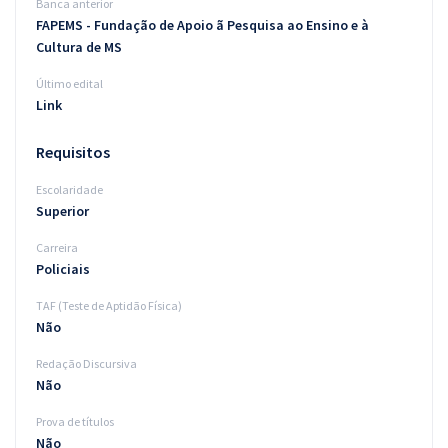
Banca anterior
FAPEMS - Fundação de Apoio ã Pesquisa ao Ensino e à
Cultura de MS
Último edital
Link
Requisitos
Escolaridade
Superior
Carreira
Policiais
TAF (Teste de Aptidão Física)
Não
Redação Discursiva
Não
Prova de títulos
Não