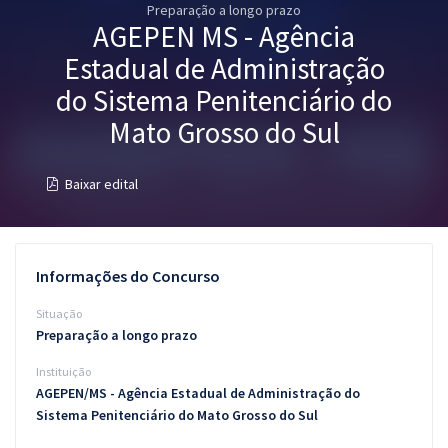
Preparação a longo prazo
Pós
AGEPEN MS - Agência
Graduação
Estadual de Administração
do Sistema Penitenciário do
OAB
Mato Grosso do Sul
Mentorias
Baixar edital
Questões grátis
Conteúdo gratuito
Informações do Concurso
Blog
Situação
Aprovados
Preparação a longo prazo
Instituição
Atendimento
AGEPEN/MS - Agência Estadual de Administração do
Sistema Penitenciário do Mato Grosso do Sul