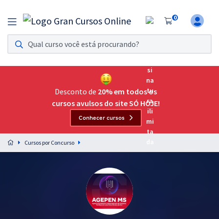
0
Assinatura Ilimitada 11
Acesso a todos os cursos. Teste grátis por 7 dias!
Assinatura OAB Até Passar
Acesso ilimitado a toda preparação para o Exame da
Desconto de
20% em todos os
Ordem, até você passar!
cursos avulsos do site SÓ HOJE!
Conhecer cursos
Residências Multiprofissionais
Preparação completa e intensiva para as principais
Cursos por Concurso
residências em saúde do Brasil
Concursos
Assinatura Ilimitada
Cursos 20% OFF