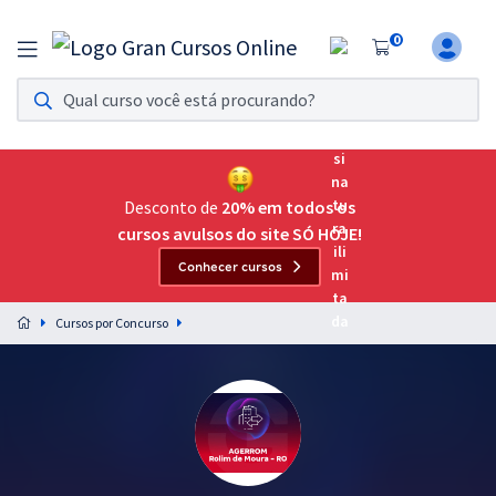
0
Assinatura Ilimitada 11
Acesso a todos os cursos. Teste grátis por 7 dias!
Assinatura OAB Até Passar
Acesso ilimitado a toda preparação para o Exame da
Desconto de
20% em todos os
Ordem, até você passar!
cursos avulsos do site SÓ HOJE!
Conhecer cursos
Residências Multiprofissionais
Preparação completa e intensiva para as principais
Cursos por Concurso
residências em saúde do Brasil
Concursos
Assinatura Ilimitada
Cursos 20% OFF