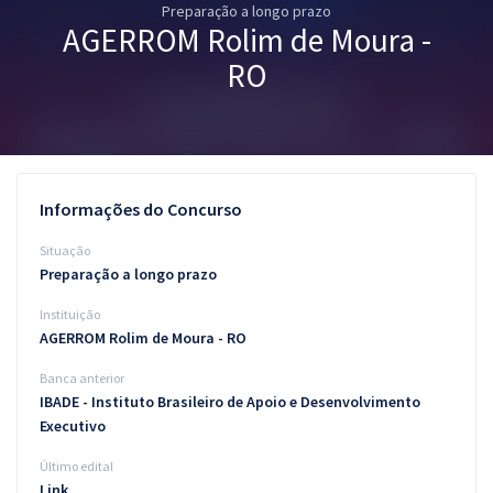
Preparação a longo prazo
Pós
AGERROM Rolim de Moura -
Graduação
RO
OAB
Mentorias
Informações do Concurso
Questões grátis
Situação
Conteúdo gratuito
Preparação a longo prazo
Instituição
Blog
AGERROM Rolim de Moura - RO
Aprovados
Banca anterior
IBADE - Instituto Brasileiro de Apoio e Desenvolvimento
Atendimento
Executivo
Último edital
Link