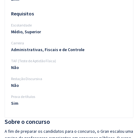
Requisitos
Escolaridade
Médio, Superior
Carreira
Administrativas, Fiscais e de Controle
TAF (Teste de Aptidão Física)
Não
Redação Discursiva
Não
Prova de títulos
Sim
Sobre o concurso
A fim de preparar os candidatos para o concurso, o Gran escalou uma