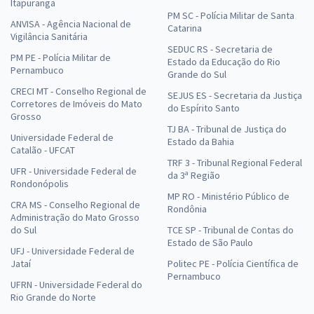
Itapuranga
PM SC - Polícia Militar de Santa
ANVISA - Agência Nacional de
Catarina
Vigilância Sanitária
SEDUC RS - Secretaria de
PM PE - Polícia Militar de
Estado da Educação do Rio
Pernambuco
Grande do Sul
CRECI MT - Conselho Regional de
SEJUS ES - Secretaria da Justiça
Corretores de Imóveis do Mato
do Espírito Santo
Grosso
TJ BA - Tribunal de Justiça do
Universidade Federal de
Estado da Bahia
Catalão - UFCAT
TRF 3 - Tribunal Regional Federal
UFR - Universidade Federal de
da 3ª Região
Rondonópolis
MP RO - Ministério Público de
CRA MS - Conselho Regional de
Rondônia
Administração do Mato Grosso
do Sul
TCE SP - Tribunal de Contas do
Estado de São Paulo
UFJ - Universidade Federal de
Jataí
Politec PE - Polícia Científica de
Pernambuco
UFRN - Universidade Federal do
Rio Grande do Norte