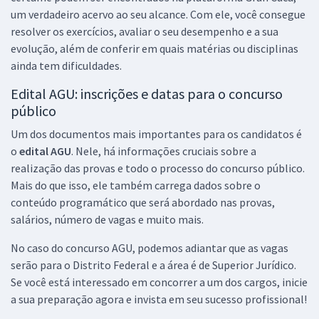
R$ 191,84
à vista
um verdadeiro acervo ao seu alcance. Com ele, você consegue
15,99
R$
ou 12x de
resolver os exercícios, avaliar o seu desempenho e a sua
Economize R$ 47,96 (-20%)
evolução, além de conferir em quais matérias ou disciplinas
Comprar
ainda tem dificuldades.
Edital AGU: inscrições e datas para o concurso
público
Mentoria para Concurso Unificado AGU (PGFN, PGF, AGU e PGBACEN)
Um dos documentos mais importantes para os candidatos é
(T3) - com Gustavo Scatolino
o
edital AGU
. Nele, há informações cruciais sobre a
124,75
R$
12x de
realização das provas e todo o processo do concurso público.
ou R$ 1.497,00 à vista
Mais do que isso, ele também carrega dados sobre o
conteúdo programático que será abordado nas provas,
Comprar
salários, número de vagas e muito mais.
No caso do concurso AGU, podemos adiantar que as vagas
serão para o Distrito Federal e a área é de Superior Jurídico.
Se você está interessado em concorrer a um dos cargos, inicie
a sua preparação agora e invista em seu sucesso profissional!