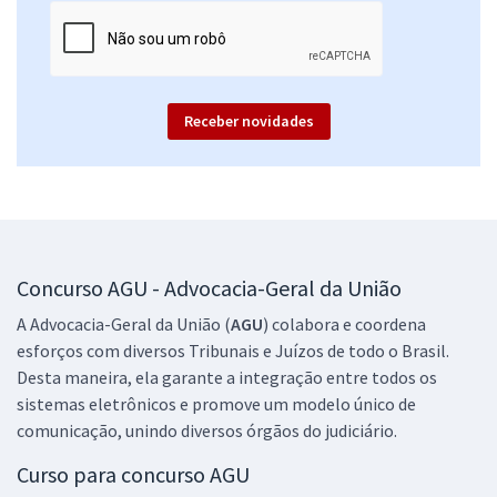
15,99
R$
ou 12x de
Economize R$ 47,96 (-20%)
Comprar
Receber novidades
AGU - Advocacia-Geral da União - Conhecimentos Específicos para o
Cargo: Técnico em Assuntos Educacionais
R$ 191,84
à vista
15,99
R$
ou 12x de
Concurso AGU - Advocacia-Geral da União
Economize R$ 47,96 (-20%)
A Advocacia-Geral da União (
AGU
) colabora e coordena
Comprar
esforços com diversos Tribunais e Juízos de todo o Brasil.
Desta maneira, ela garante a integração entre todos os
sistemas eletrônicos e promove um modelo único de
comunicação, unindo diversos órgãos do judiciário.
AGU - Advocacia-Geral da União - Conhecimentos Básicos para todos
os Cargos (Pré-edital)
Curso para concurso AGU
R$ 319,84
à vista