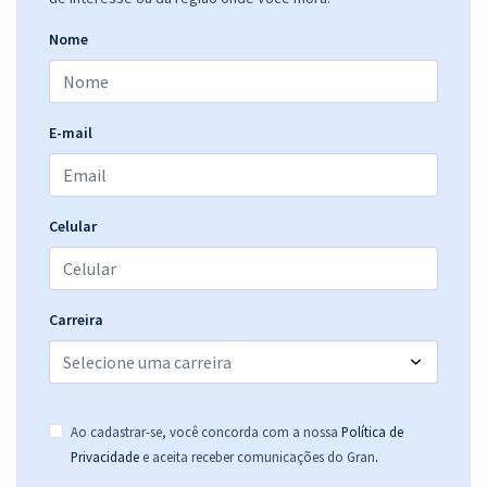
R$ 319,84
à vista
26,65
R$
ou 12x de
Nome
Economize R$ 79,96 (-20%)
Comprar
E-mail
AGU - Advocacia-Geral da União - Técnico em Comunicação Social
Celular
R$ 319,84
à vista
26,65
R$
ou 12x de
Economize R$ 79,96 (-20%)
Comprar
Carreira
AGU - Advocacia-Geral da União - Conhecimentos Específicos para o
Ao cadastrar-se, você concorda com a nossa
Política de
Cargo: Técnico em Comunicação Social
.
Privacidade
e aceita receber comunicações do Gran
R$ 191,84
à vista