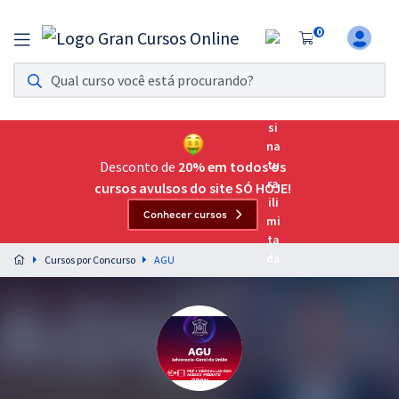
0
Assinatura Ilimitada 11
Acesso a todos os cursos. Teste grátis por 7 dias!
Assinatura OAB Até Passar
Acesso ilimitado a toda preparação para o Exame da
Desconto de
20% em todos os
Ordem, até você passar!
cursos avulsos do site SÓ HOJE!
Conhecer cursos
Residências Multiprofissionais
Preparação completa e intensiva para as principais
Cursos por Concurso
AGU
residências em saúde do Brasil
Concursos
Assinatura Ilimitada
Cursos 20% OFF