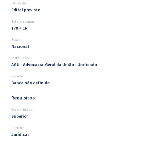
Situação
Edital previsto
Total de vagas
170 + CR
Estado
Nacional
Instituição
AGU - Advocacia-Geral da União - Unificado
Banca
Banca não definida
Requisitos
Escolaridade
Superior
Carreira
Jurídicas