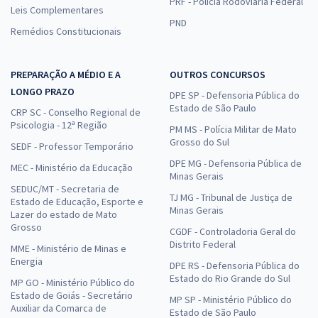
PRF - Polícia Rodoviária Federal
Leis Complementares
PND
Remédios Constitucionais
PREPARAÇÃO A MÉDIO E A
OUTROS CONCURSOS
LONGO PRAZO
DPE SP - Defensoria Pública do
Estado de São Paulo
CRP SC - Conselho Regional de
Psicologia - 12ª Região
PM MS - Polícia Militar de Mato
Grosso do Sul
SEDF - Professor Temporário
DPE MG - Defensoria Pública de
MEC - Ministério da Educação
Minas Gerais
SEDUC/MT - Secretaria de
TJ MG - Tribunal de Justiça de
Estado de Educação, Esporte e
Minas Gerais
Lazer do estado de Mato
Grosso
CGDF - Controladoria Geral do
Distrito Federal
MME - Ministério de Minas e
Energia
DPE RS - Defensoria Pública do
Estado do Rio Grande do Sul
MP GO - Ministério Público do
Estado de Goiás - Secretário
MP SP - Ministério Público do
Auxiliar da Comarca de
Estado de São Paulo