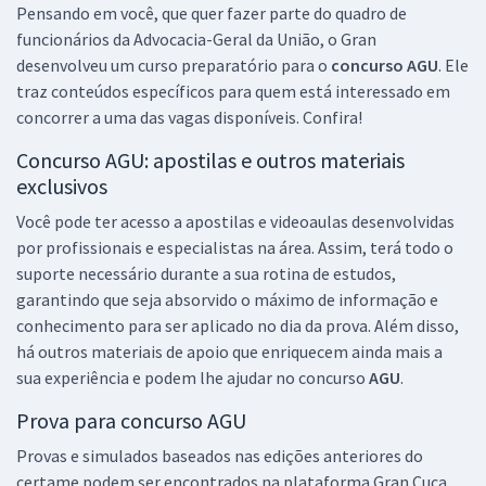
Pensando em você, que quer fazer parte do quadro de
26,65
R$
ou 12x de
funcionários da Advocacia-Geral da União, o Gran
Economize R$ 79,96 (-20%)
desenvolveu um curso preparatório para o
concurso AGU
. Ele
Comprar
traz conteúdos específicos para quem está interessado em
concorrer a uma das vagas disponíveis. Confira!
Concurso AGU: apostilas e outros materiais
exclusivos
AGU - Advocacia-Geral da União - Conhecimentos Específicos para o
Cargo: Contador
Você pode ter acesso a apostilas e videoaulas desenvolvidas
R$ 191,84
à vista
por profissionais e especialistas na área. Assim, terá todo o
15,99
R$
ou 12x de
suporte necessário durante a sua rotina de estudos,
Economize R$ 47,96 (-20%)
garantindo que seja absorvido o máximo de informação e
conhecimento para ser aplicado no dia da prova. Além disso,
Comprar
há outros materiais de apoio que enriquecem ainda mais a
sua experiência e podem lhe ajudar no concurso
AGU
.
Prova para concurso AGU
AGU - Advocacia-Geral da União - Conhecimentos Específicos para o
Provas e simulados baseados nas edições anteriores do
Cargo: Administrador
certame podem ser encontrados na plataforma Gran Cuca,