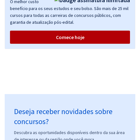
O melhor custo
AGU - Advocacia-Geral da União - Administrador
benefício para os seus estudos e seu bolso. São mais de 25 mil
R$ 319,84
à vista
cursos para todas as carreiras de concursos públicos, com
26,65
R$
ou 12x de
garantia de atualização pós-edital.
Economize R$ 79,96 (-20%)
Comece hoje
Comprar
AGU - Advocacia-Geral da União - Analista Técnico-Administrativo
R$ 319,84
à vista
26,65
R$
ou 12x de
Economize R$ 79,96 (-20%)
Comprar
Deseja receber novidades sobre
concursos?
AGU - Advocacia-Geral da União - Técnico em Assuntos Educacionais
Descubra as oportunidades disponíveis dentro da sua área
de interesse ou da região onde você mora.