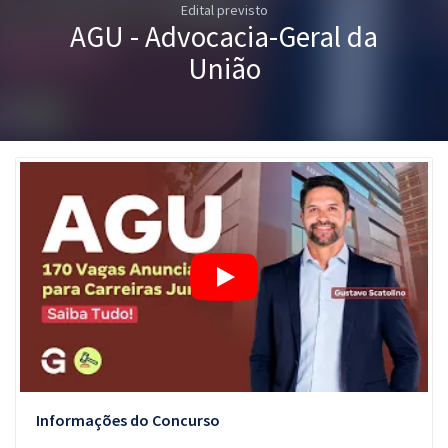
Edital previsto
Pós
AGU - Advocacia-Geral da
Graduação
União
OAB
Mentorias
Questões grátis
Conteúdo gratuito
Blog
Aprovados
Atendimento
Informações do Concurso