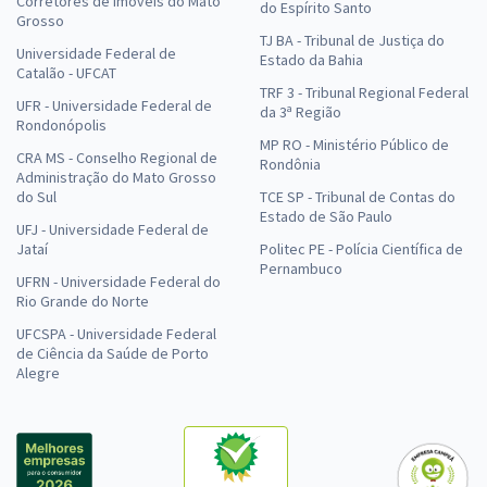
Corretores de Imóveis do Mato
do Espírito Santo
Grosso
TJ BA - Tribunal de Justiça do
Universidade Federal de
Estado da Bahia
Catalão - UFCAT
TRF 3 - Tribunal Regional Federal
UFR - Universidade Federal de
da 3ª Região
Rondonópolis
MP RO - Ministério Público de
CRA MS - Conselho Regional de
Rondônia
Administração do Mato Grosso
do Sul
TCE SP - Tribunal de Contas do
Estado de São Paulo
UFJ - Universidade Federal de
Jataí
Politec PE - Polícia Científica de
Pernambuco
UFRN - Universidade Federal do
Rio Grande do Norte
UFCSPA - Universidade Federal
de Ciência da Saúde de Porto
Alegre