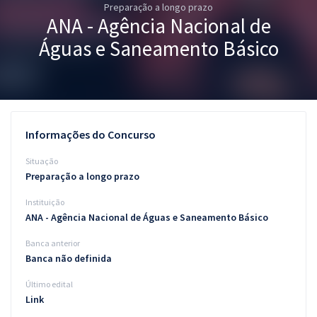
Preparação a longo prazo
Pós
ANA - Agência Nacional de
Graduação
Águas e Saneamento Básico
OAB
Mentorias
Informações do Concurso
Questões grátis
Situação
Conteúdo gratuito
Preparação a longo prazo
Instituição
Blog
ANA - Agência Nacional de Águas e Saneamento Básico
Aprovados
Banca anterior
Banca não definida
Atendimento
Último edital
Link