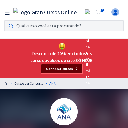
0
Assinatura Ilimitada 11
Acesso a todos os cursos. Teste grátis por 7 dias!
Assinatura OAB Até Passar
Acesso ilimitado a toda preparação para o Exame da
Desconto de
20% em todos os
Ordem, até você passar!
cursos avulsos do site SÓ HOJE!
Conhecer cursos
Residências Multiprofissionais
Preparação completa e intensiva para as principais
Cursos por Concurso
ANA
residências em saúde do Brasil
Concursos
Assinatura Ilimitada
Cursos 20% OFF