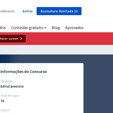
Assinatura
Ilimitada
11
endimento
Entrar
átis
Conteúdo gratuito
Blog
Aprovados
hecer cursos
Informações do Concurso
Situação
Edital previsto
Total de vagas
70
Salário