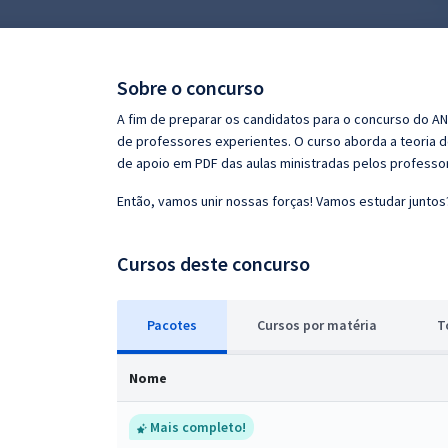
Pós
Graduação
Sobre o concurso
OAB
A fim de preparar os candidatos para o concurso do ANA
de professores experientes. O curso aborda a teoria d
Mentorias
de apoio em PDF das aulas ministradas pelos professo
Então, vamos unir nossas forças! Vamos estudar juntos
Questões grátis
Conteúdo gratuito
Cursos deste concurso
Blog
Pacotes
Cursos
p
or matéria
T
Aprovados
Nome
Atendimento
Mais completo!