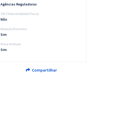
Agências Reguladoras
TAF (Teste de Aptidão Física)
Não
Redação Discursiva
Sim
Prova de títulos
Sim
Compartilhar