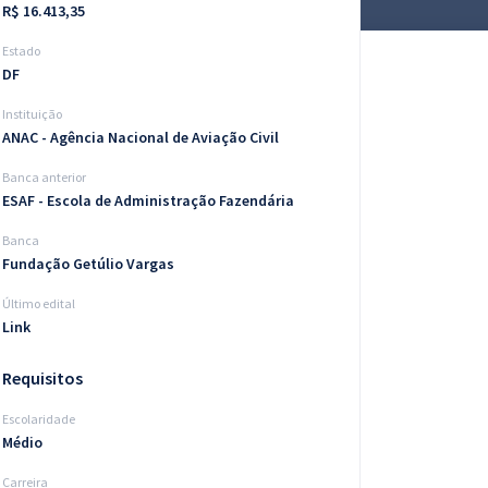
R$ 16.413,35
Estado
DF
Instituição
ANAC - Agência Nacional de Aviação Civil
Banca anterior
ESAF - Escola de Administração Fazendária
Banca
Fundação Getúlio Vargas
Último edital
Link
Requisitos
Escolaridade
Médio
Carreira