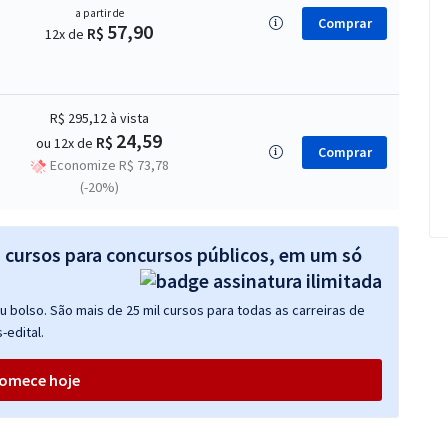
a partir de
Comprar
57,90
R$
12x de
R$ 295,12
à vista
24,59
R$
ou 12x de
Comprar
Economize R$ 73,78
(-20%)
s cursos para concursos públicos, em um só
 bolso. São mais de 25 mil cursos para todas as carreiras de
-edital.
omece hoje