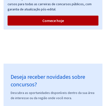
cursos para todas as carreiras de concursos públicos, com
garantia de atualização pós-edital.
Comece hoje
ANS - Agência Nacional de Saúde Suplementar - Conhecimentos
Básicos para o Cargo de Analista Administrativo
R$ 319,99
à vista
26,67
R$
ou 12x de
Economize R$ 80,00 (-20%)
Comprar
Deseja receber novidades sobre
ANS - Agência Nacional de Saúde Suplementar - Técnico
Administrativo
concursos?
R$ 399,99
à vista
33,33
Descubra as oportunidades disponíveis dentro da sua área
R$
ou 12x de
de interesse ou da região onde você mora.
Economize R$ 100,00 (-20%)