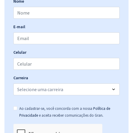
Nome
Comprar
E-mail
ANS - Agência Nacional de Saúde Suplementar - Conhecimentos
Específicos para o Cargo de Técnico Administrativo
R$ 311,99
à vista
26,00
R$
ou 12x de
Celular
Economize R$ 78,00 (-20%)
Comprar
Carreira
ANS - Agência Nacional de Saúde Suplementar - Analista
Administrativo
Ao cadastrar-se, você concorda com a nossa
Política de
R$ 479,99
à vista
.
Privacidade
e aceita receber comunicações do Gran
40,00
R$
ou 12x de
Economize R$ 120,00 (-20%)