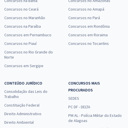
Concursos na Bahia
Concursos no Amazonas
Concursos no Ceará
Concursos no Amapá
Concursos no Maranhão
Concursos no Pará
Concursos na Paraíba
Concursos em Rondônia
Concursos em Pernambuco
Concursos em Roraima
Concursos no Piauí
Concursos no Tocantins
Concursos no Rio Grande do
Norte
Concursos em Sergipe
CONTEÚDO JURÍDICO
CONCURSOS MAIS
PROCURADOS
Consolidação das Leis do
Trabalho
SEDES
Constituição Federal
PC DF - DELTA
Direito Administrativo
PM AL - Polícia Militar do Estado
de Alagoas
Direito Ambiental