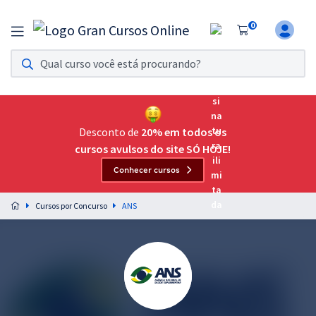
0
Assinatura Ilimitada 11
Acesso a todos os cursos. Teste grátis por 7 dias!
Assinatura OAB Até Passar
Acesso ilimitado a toda preparação para o Exame da
Desconto de
20% em todos os
Ordem, até você passar!
cursos avulsos do site SÓ HOJE!
Conhecer cursos
Residências Multiprofissionais
Preparação completa e intensiva para as principais
Cursos por Concurso
ANS
residências em saúde do Brasil
Concursos
Assinatura Ilimitada
Cursos 20% OFF