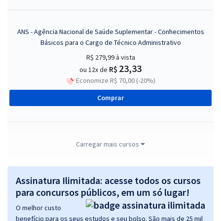
ANS - Agência Nacional de Saúde Suplementar - Conhecimentos
Básicos para o Cargo de Técnico Administrativo
R$ 279,99
à vista
23,33
R$
ou 12x de
Economize R$ 70,00 (-20%)
Comprar
ANS - Agência Nacional de Saúde Suplementar - Conhecimentos
Carregar mais cursos
Básicos para o Cargo de Técnico em Regulação de Saúde
Suplementar
Assinatura Ilimitada: acesse todos os cursos
R$ 263,99
à vista
22,00
para concursos públicos, em um só lugar!
R$
ou 12x de
Economize R$ 66,00 (-20%)
O melhor custo
benefício para os seus estudos e seu bolso. São mais de 25 mil
Comprar