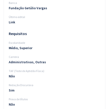
Banca
Fundação Getúlio Vargas
Último edital
Link
Requisitos
Escolaridade
Médio, Superior
Carreira
Administrativas, Outras
TAF (Teste de Aptidão Física)
Não
Redação Discursiva
Sim
Prova de títulos
Não