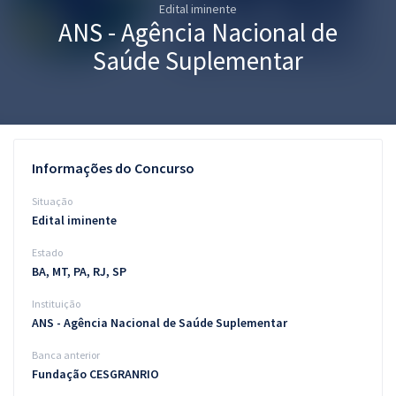
Edital iminente
Pós
ANS - Agência Nacional de
Graduação
Saúde Suplementar
OAB
Mentorias
Informações do Concurso
Questões grátis
Situação
Conteúdo gratuito
Edital iminente
Estado
Blog
BA, MT, PA, RJ, SP
Aprovados
Instituição
ANS - Agência Nacional de Saúde Suplementar
Atendimento
Banca anterior
Fundação CESGRANRIO