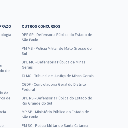
 PRAZO
OUTROS CONCURSOS
ologia -
DPE SP - Defensoria Pública do Estado de
São Paulo
PM MS - Polícia Militar de Mato Grosso do
Sul
DPE MG - Defensoria Pública de Minas
de
Gerais
ado de
TJ MG - Tribunal de Justiça de Minas Gerais
a
CGDF - Controladoria Geral do Distrito
Federal
do de
arca de
DPE RS - Defensoria Pública do Estado do
Rio Grande do Sul
ncia
MP SP - Ministério Público do Estado de
São Paulo
uco
PM SC - Polícia Militar de Santa Catarina