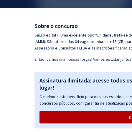
Pós
Graduação
Sobre o concurso
OAB
Saiu o edital !!! Uma excelente oportunidade, trata-s
(AMM). São oferecidas 04 vagas imediatas + 15 (CR) par
Mentorias
Assessoria e Consultoria LTDA e as inscrições ficarão a
Então, vamos unir nossas forças! Vamos estudar juntos
Questões grátis
Conteúdo gratuito
Assinatura Ilimitada: acesse todos o
Blog
lugar!
Aprovados
O melhor custo benefício para os seus estudos e seu
concursos públicos, com garantia de atualização pós
Atendimento
C