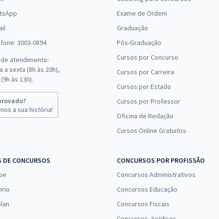
tsApp
Exame de Ordem
il
Graduação
efone: 3003-0894
Pós-Graduação
Cursos por Concurso
 de atendimento:
 a sexta (8h às 20h),
Cursos por Carreira
(9h às 13h).
Cursos por Estado
provado?
Cursos por Professor
nos a sua história!
Oficina de Redação
Cursos Online Gratuitos
S DE CONCURSOS
CONCURSOS POR PROFISSÃO
pe
Concursos Administrativos
nrio
Concursos Educação
lan
Concursos Fiscais
Concursos Jurídicos