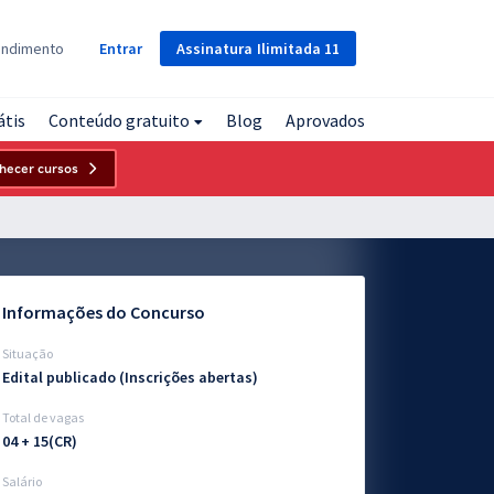
Assinatura
Ilimitada
11
endimento
Entrar
átis
Conteúdo gratuito
Blog
Aprovados
hecer cursos
Informações do Concurso
Situação
Edital publicado (Inscrições abertas)
Total de vagas
04 + 15(CR)
Salário