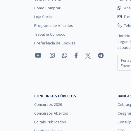
Como Comprar
Wha
Loja Social
E-ma
Programa de Afiliados
Tel
Trabalhe Conosco
Horário
segunda
Preferência de Cookies
sábado 
Foi a
Envie-
CONCURSOS PÚBLICOS
BANCA
Concursos 2026
Cebras
Concursos Abertos
Cesgra
Editais Publicados
Consulp
Histórias Visuais
FCC