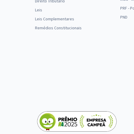
Direito Tributário
PRF - P
Leis
PND
Leis Complementares
Remédios Constitucionais