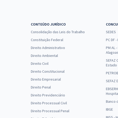
CONTEÚDO JURÍDICO
CONCU
Consolidação das Leis do Trabalho
SEDES
Constituição Federal
PC DF -
Direito Administrativo
PM AL - 
Alagoa
Direito Ambiental
SEFAZ C
Direito Civil
Estado
Direito Constitucional
PETRO
Direito Empresarial
SEFAZ 
Direito Penal
EBSERH 
Hospita
Direito Previdenciário
Banco d
Direito Processual Civil
IBGE
Direito Processual Penal
INSS - 