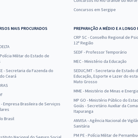
Concursos no Rio Grande do Norte
Concursos em Sergipe
RSOS MAIS PROCURADOS
PREPARAÇÃO A MÉDIO E A LONGO
CRP SC - Conselho Regional de Psic
12ª Região
 DELTA
SEDF - Professor Temporário
Polícia Militar do Estado de
s
MEC - Ministério da Educação
E - Secretaria da Fazenda do
SEDUC/MT - Secretaria de Estado 
 do Ceará
Educação, Esporte e Lazer do est
Mato Grosso
BRAS
MME - Ministério de Minas e Energi
DF
MP GO - Ministério Público do Esta
- Empresa Brasileira de Serviços
Goiás - Secretário Auxiliar da Com
lares
Itapuranga
o Brasil
ANVISA - Agência Nacional de Vigilâ
Sanitária
PM PE - Polícia Militar de Pernamb
Instituto Nacional do Seguro Social