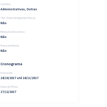
Carreira
Administrativas, Outras
TAF (Teste de Aptidão Física)
Não
Redação Discursiva
Não
Prova de títulos
Não
Cronograma
Inscrições
24/10/2017 até 24/11/2017
Data da Prova
17/12/2017