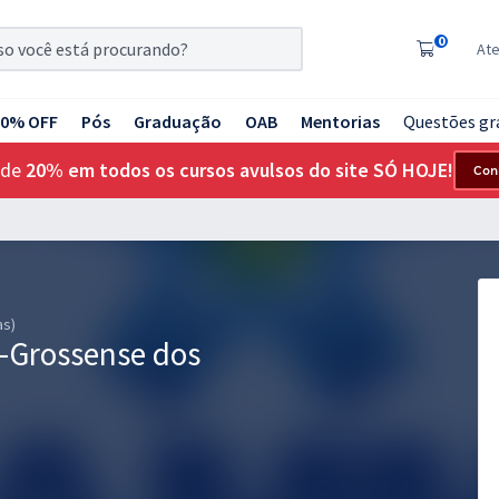
0
At
20% OFF
Pós
Graduação
OAB
Mentorias
Questões gr
 de
20% em todos os cursos avulsos do site SÓ HOJE!
Con
as)
-Grossense dos