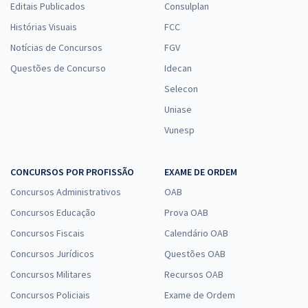
Editais Publicados
Consulplan
Histórias Visuais
FCC
Notícias de Concursos
FGV
Questões de Concurso
Idecan
Selecon
Uniase
Vunesp
CONCURSOS POR PROFISSÃO
EXAME DE ORDEM
Concursos Administrativos
OAB
Concursos Educação
Prova OAB
Concursos Fiscais
Calendário OAB
Concursos Jurídicos
Questões OAB
Concursos Militares
Recursos OAB
Concursos Policiais
Exame de Ordem