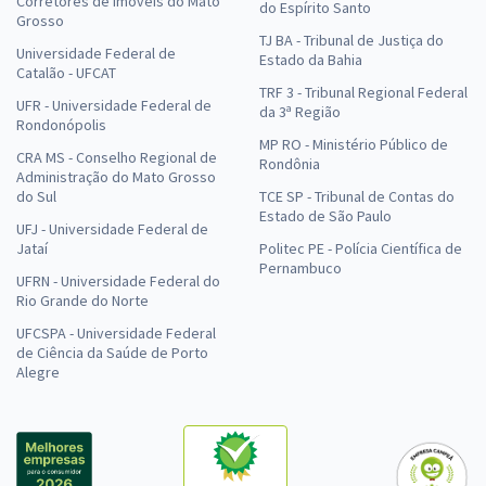
Corretores de Imóveis do Mato
do Espírito Santo
Grosso
TJ BA - Tribunal de Justiça do
Universidade Federal de
Estado da Bahia
Catalão - UFCAT
TRF 3 - Tribunal Regional Federal
UFR - Universidade Federal de
da 3ª Região
Rondonópolis
MP RO - Ministério Público de
CRA MS - Conselho Regional de
Rondônia
Administração do Mato Grosso
do Sul
TCE SP - Tribunal de Contas do
Estado de São Paulo
UFJ - Universidade Federal de
Jataí
Politec PE - Polícia Científica de
Pernambuco
UFRN - Universidade Federal do
Rio Grande do Norte
UFCSPA - Universidade Federal
de Ciência da Saúde de Porto
Alegre