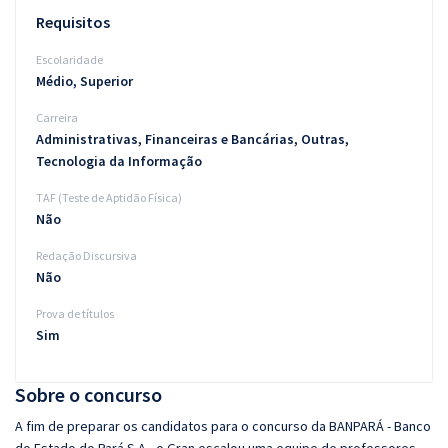
Requisitos
Escolaridade
Médio, Superior
Carreira
Administrativas, Financeiras e Bancárias, Outras,
Tecnologia da Informação
TAF (Teste de Aptidão Física)
Não
Redação Discursiva
Não
Prova de títulos
Sim
Sobre o concurso
A fim de preparar os candidatos para o concurso da BANPARÁ - Banco