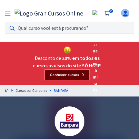
0
Assinatura Ilimitada 11
Acesso a todos os cursos. Teste grátis por 7 dias!
Assinatura OAB Até Passar
Acesso ilimitado a toda preparação para o Exame da
Desconto de
20% em todos os
Ordem, até você passar!
cursos avulsos do site SÓ HOJE!
Conhecer cursos
Residências Multiprofissionais
Preparação completa e intensiva para as principais
Cursos por Concurso
BANPARÁ
residências em saúde do Brasil
Concursos
Assinatura Ilimitada
Cursos 20% OFF