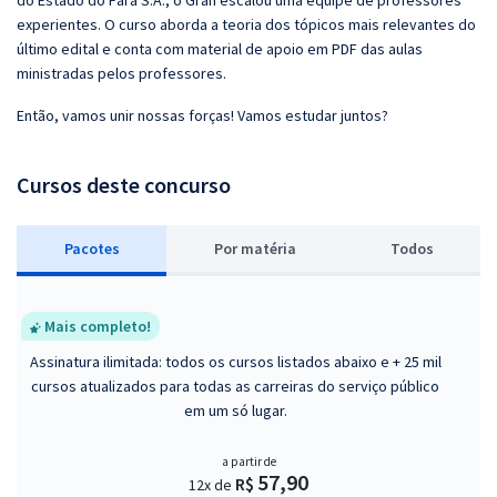
do Estado do Pará S.A., o Gran escalou uma equipe de professores
experientes. O curso aborda a teoria dos tópicos mais relevantes do
último edital e conta com material de apoio em PDF das aulas
ministradas pelos professores.
Então, vamos unir nossas forças! Vamos estudar juntos?
Cursos deste concurso
Pacotes
P
or matéria
Todos
Mais completo!
Assinatura ilimitada: todos os cursos listados abaixo e + 25 mil
cursos atualizados para todas as carreiras do serviço público
em um só lugar.
a partir de
57,90
R$
12x de