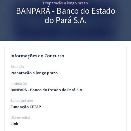
Preparação a longo prazo
Pós
BANPARÁ - Banco do Estado
Graduação
do Pará S.A.
OAB
Mentorias
Informações do Concurso
Questões grátis
Situação
Conteúdo gratuito
Preparação a longo prazo
Instituição
Blog
BANPARÁ - Banco do Estado do Pará S.A.
Aprovados
Banca anterior
Fundação CETAP
Atendimento
Último edital
Link