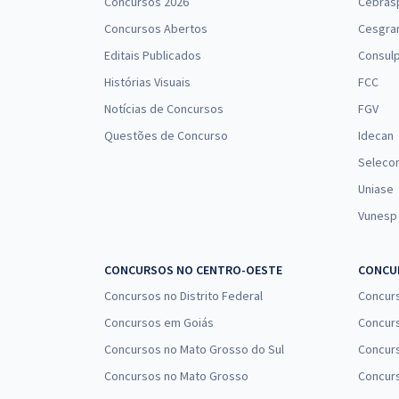
Concursos 2026
Cebras
Concursos Abertos
Cesgra
Editais Publicados
Consulp
Histórias Visuais
FCC
Notícias de Concursos
FGV
Questões de Concurso
Idecan
Seleco
Uniase
Vunesp
CONCURSOS NO CENTRO-OESTE
CONCUR
Concursos no Distrito Federal
Concur
Concursos em Goiás
Concurs
Concursos no Mato Grosso do Sul
Concurs
Concursos no Mato Grosso
Concurs