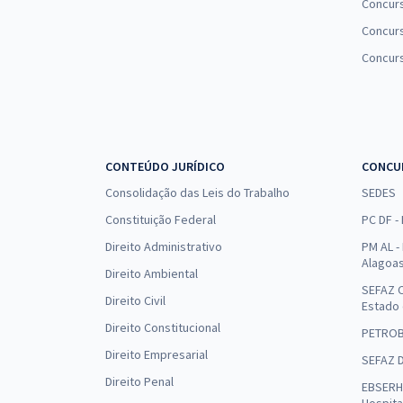
Concur
Concurs
Concur
CONTEÚDO JURÍDICO
CONCU
Consolidação das Leis do Trabalho
SEDES
Constituição Federal
PC DF -
Direito Administrativo
PM AL - 
Alagoa
Direito Ambiental
SEFAZ C
Direito Civil
Estado
Direito Constitucional
PETRO
Direito Empresarial
SEFAZ 
Direito Penal
EBSERH 