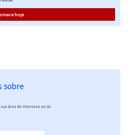
-edital.
omece hoje
s sobre
sua área de interesse ou da