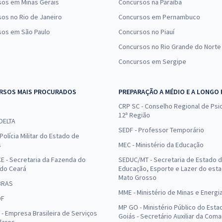
sos em Minas Gerais
Concursos na Paraíba
os no Rio de Janeiro
Concursos em Pernambuco
sos em São Paulo
Concursos no Piauí
Concursos no Rio Grande do Norte
Concursos em Sergipe
RSOS MAIS PROCURADOS
PREPARAÇÃO A MÉDIO E A LONGO
CRP SC - Conselho Regional de Psic
12ª Região
 DELTA
SEDF - Professor Temporário
Polícia Militar do Estado de
s
MEC - Ministério da Educação
E - Secretaria da Fazenda do
SEDUC/MT - Secretaria de Estado 
 do Ceará
Educação, Esporte e Lazer do est
Mato Grosso
BRAS
MME - Ministério de Minas e Energi
DF
MP GO - Ministério Público do Esta
- Empresa Brasileira de Serviços
Goiás - Secretário Auxiliar da Com