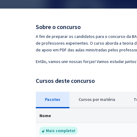
Pós
Graduação
Sobre o concurso
OAB
A fim de preparar os candidatos para o concurso da BA
de professores experientes. O curso aborda a teoria d
Mentorias
de apoio em PDF das aulas ministradas pelos professo
Então, vamos unir nossas forças! Vamos estudar juntos
Questões grátis
Conteúdo gratuito
Cursos deste concurso
Blog
Pacotes
Cursos
p
or matéria
T
Aprovados
Nome
Atendimento
Mais completo!