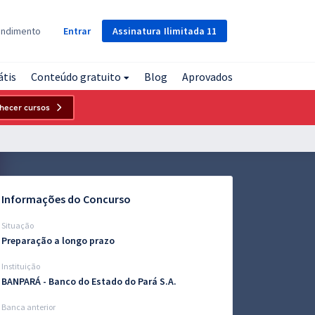
Assinatura
Ilimitada
11
endimento
Entrar
átis
Conteúdo gratuito
Blog
Aprovados
hecer cursos
Informações do Concurso
Situação
Preparação a longo prazo
Instituição
BANPARÁ - Banco do Estado do Pará S.A.
Banca anterior