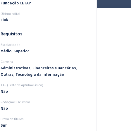
Fundação CETAP
Último edital
Link
Requisitos
Escolaridade
Médio, Superior
Carreira
Administrativas, Financeiras e Bancárias,
Outras, Tecnologia da Informação
TAF (Teste de Aptidão Física)
Não
Redação Discursiva
Não
Prova de títulos
Sim