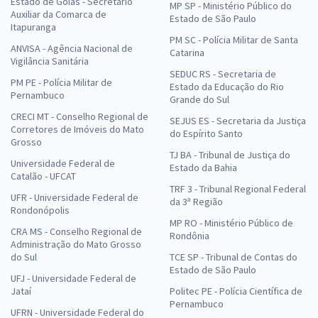
Estado de Goiás - Secretário
MP SP - Ministério Público do
Auxiliar da Comarca de
Estado de São Paulo
Itapuranga
PM SC - Polícia Militar de Santa
ANVISA - Agência Nacional de
Catarina
Vigilância Sanitária
SEDUC RS - Secretaria de
PM PE - Polícia Militar de
Estado da Educação do Rio
Pernambuco
Grande do Sul
CRECI MT - Conselho Regional de
SEJUS ES - Secretaria da Justiça
Corretores de Imóveis do Mato
do Espírito Santo
Grosso
TJ BA - Tribunal de Justiça do
Universidade Federal de
Estado da Bahia
Catalão - UFCAT
TRF 3 - Tribunal Regional Federal
UFR - Universidade Federal de
da 3ª Região
Rondonópolis
MP RO - Ministério Público de
CRA MS - Conselho Regional de
Rondônia
Administração do Mato Grosso
do Sul
TCE SP - Tribunal de Contas do
Estado de São Paulo
UFJ - Universidade Federal de
Jataí
Politec PE - Polícia Científica de
Pernambuco
UFRN - Universidade Federal do