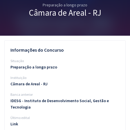
Preparação a longo prazo
Pós
Câmara de Areal - RJ
Graduação
OAB
Mentorias
Informações do Concurso
Questões grátis
Situação
Preparação a longo prazo
Conteúdo gratuito
Instituição
Blog
Câmara de Areal - RJ
Aprovados
Banca anterior
IDESG - Instituto de Desenvolvimento Social, Gestão e
Tecnologia
Atendimento
Último edital
Link