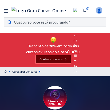
0
Assinatura Ilimitada 11
Acesso a todos os cursos. Teste grátis por 7 dias!
Assinatura OAB Até Passar
Acesso ilimitado a toda preparação para o Exame da
Desconto de
20% em todos os
Ordem, até você passar!
cursos avulsos do site SÓ HOJE!
Conhecer cursos
Residências Multiprofissionais
Preparação completa e intensiva para as principais
Cursos por Concurso
residências em saúde do Brasil
Concursos
Assinatura Ilimitada
Cursos 20% OFF