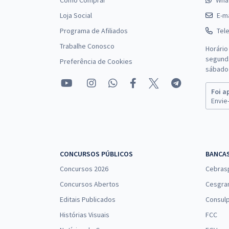
Como Comprar
Wha
Loja Social
E-ma
Programa de Afiliados
Tel
Trabalhe Conosco
Horário
segunda
Preferência de Cookies
sábado 
Foi a
Envie-
CONCURSOS PÚBLICOS
BANCA
Concursos 2026
Cebras
Concursos Abertos
Cesgra
Editais Publicados
Consulp
Histórias Visuais
FCC