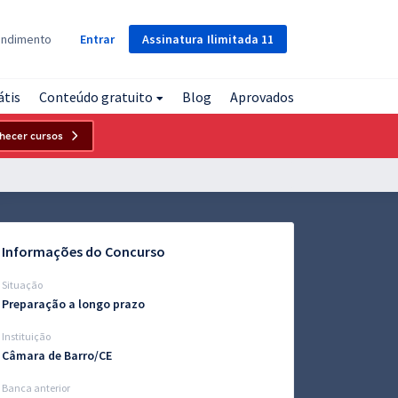
Assinatura
Ilimitada
11
endimento
Entrar
átis
Conteúdo gratuito
Blog
Aprovados
hecer cursos
Informações do Concurso
Situação
Preparação a longo prazo
Instituição
Câmara de Barro/CE
Banca anterior