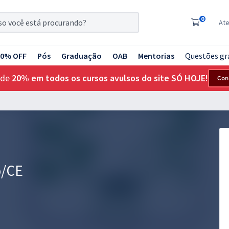
0
At
20% OFF
Pós
Graduação
OAB
Mentorias
Questões gr
 de
20% em todos os cursos avulsos do site SÓ HOJE!
Con
o/CE