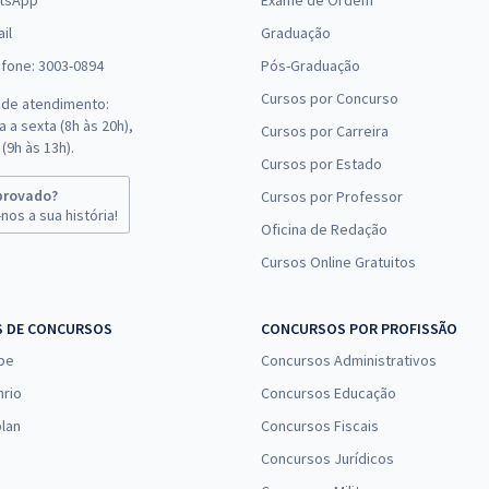
tsApp
Exame de Ordem
il
Graduação
efone: 3003-0894
Pós-Graduação
Cursos por Concurso
 de atendimento:
 a sexta (8h às 20h),
Cursos por Carreira
(9h às 13h).
Cursos por Estado
provado?
Cursos por Professor
nos a sua história!
Oficina de Redação
Cursos Online Gratuitos
S DE CONCURSOS
CONCURSOS POR PROFISSÃO
pe
Concursos Administrativos
nrio
Concursos Educação
lan
Concursos Fiscais
Concursos Jurídicos