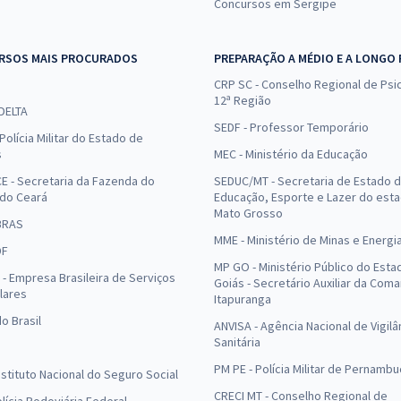
Concursos em Sergipe
RSOS MAIS PROCURADOS
PREPARAÇÃO A MÉDIO E A LONGO
CRP SC - Conselho Regional de Psic
12ª Região
 DELTA
SEDF - Professor Temporário
Polícia Militar do Estado de
s
MEC - Ministério da Educação
E - Secretaria da Fazenda do
SEDUC/MT - Secretaria de Estado 
 do Ceará
Educação, Esporte e Lazer do est
Mato Grosso
BRAS
MME - Ministério de Minas e Energi
DF
MP GO - Ministério Público do Esta
- Empresa Brasileira de Serviços
Goiás - Secretário Auxiliar da Com
lares
Itapuranga
o Brasil
ANVISA - Agência Nacional de Vigilâ
Sanitária
PM PE - Polícia Militar de Pernamb
Instituto Nacional do Seguro Social
CRECI MT - Conselho Regional de