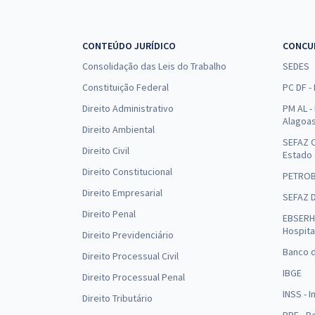
CONTEÚDO JURÍDICO
CONCU
Consolidação das Leis do Trabalho
SEDES
Constituição Federal
PC DF -
Direito Administrativo
PM AL - 
Alagoa
Direito Ambiental
SEFAZ C
Direito Civil
Estado
Direito Constitucional
PETRO
Direito Empresarial
SEFAZ 
Direito Penal
EBSERH 
Hospita
Direito Previdenciário
Banco d
Direito Processual Civil
IBGE
Direito Processual Penal
INSS - 
Direito Tributário