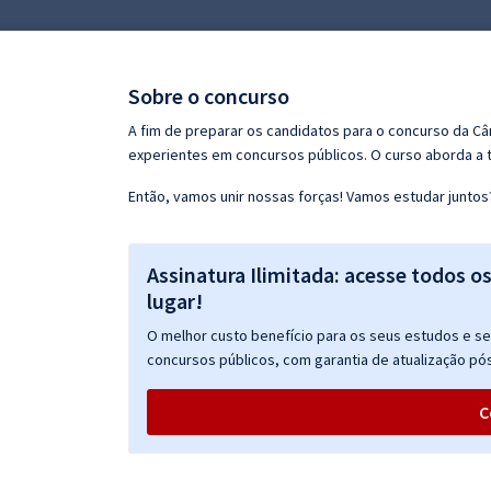
Pós
Graduação
Sobre o concurso
OAB
A fim de preparar os candidatos para o concurso da C
experientes em concursos públicos. O curso aborda a t
Mentorias
Então, vamos unir nossas forças! Vamos estudar juntos
Questões grátis
Assinatura Ilimitada: acesse todos o
Conteúdo gratuito
lugar!
Blog
O melhor custo benefício para os seus estudos e seu
Aprovados
concursos públicos, com garantia de atualização pós
C
Atendimento