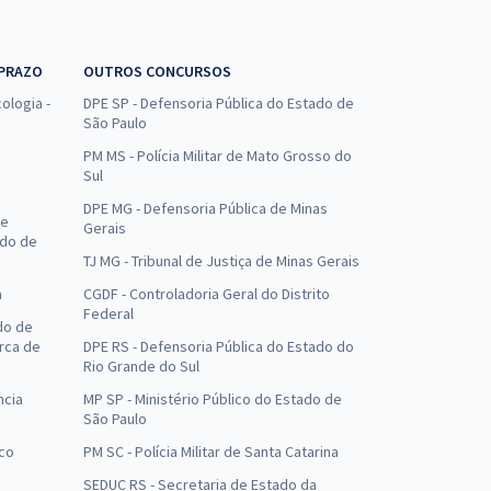
 PRAZO
OUTROS CONCURSOS
ologia -
DPE SP - Defensoria Pública do Estado de
São Paulo
PM MS - Polícia Militar de Mato Grosso do
Sul
DPE MG - Defensoria Pública de Minas
de
Gerais
ado de
TJ MG - Tribunal de Justiça de Minas Gerais
a
CGDF - Controladoria Geral do Distrito
Federal
do de
arca de
DPE RS - Defensoria Pública do Estado do
Rio Grande do Sul
ncia
MP SP - Ministério Público do Estado de
São Paulo
uco
PM SC - Polícia Militar de Santa Catarina
SEDUC RS - Secretaria de Estado da