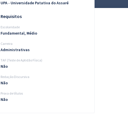
UPA - Universidade Patativa do Assaré
Requisitos
Escolaridade
Fundamental, Médio
Carreira
Administrativas
TAF (Teste de Aptidão Física)
Não
Redação Discursiva
Não
Prova de títulos
Não