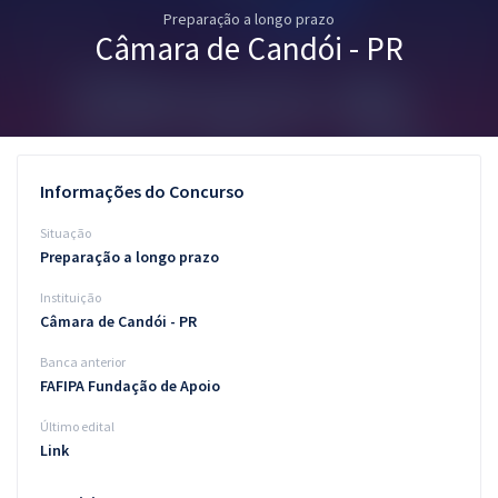
Preparação a longo prazo
Pós
Câmara de Candói - PR
Graduação
OAB
Mentorias
Informações do Concurso
Questões grátis
Situação
Preparação a longo prazo
Conteúdo gratuito
Instituição
Blog
Câmara de Candói - PR
Aprovados
Banca anterior
FAFIPA Fundação de Apoio
Atendimento
Último edital
Link