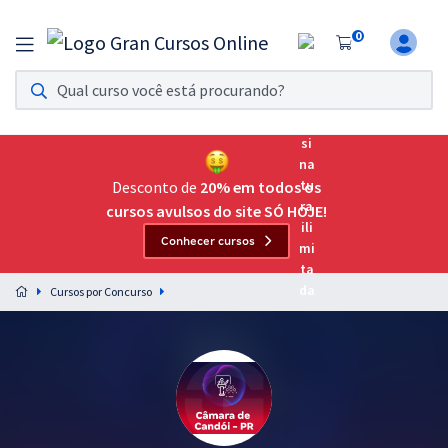
0
Assinatura Ilimitada 11
Acesso a todos os cursos. Teste grátis por 7 dias!
Assinatura OAB Até Passar
Acesso ilimitado a toda preparação para o Exame da
Desconto de
20% em todos os
Ordem, até você passar!
cursos avulsos do site SÓ HOJE!
Conhecer cursos
Residências Multiprofissionais
Preparação completa e intensiva para as principais
Cursos por Concurso
residências em saúde do Brasil
Concursos
Assinatura Ilimitada
Cursos 20% OFF