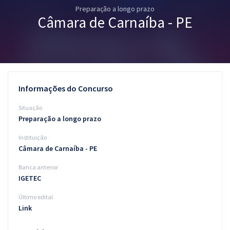
Preparação a longo prazo
Pós
Câmara de Carnaíba - PE
Graduação
OAB
Mentorias
Informações do Concurso
Questões grátis
Situação
Preparação a longo prazo
Conteúdo gratuito
Instituição
Blog
Câmara de Carnaíba - PE
Aprovados
Banca anterior
IGETEC
Atendimento
Último edital
Link