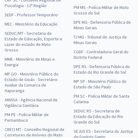
CRP SC - Conselho Regional de
Psicologia - 12ª Região
PM MS - Polícia Militar de Mato
Grosso do Sul
SEDF - Professor Temporário
DPE MG - Defensoria Pública de
MEC - Ministério da Educação
Minas Gerais
SEDUC/MT - Secretaria de
TJ MG - Tribunal de Justiça de
Estado de Educação, Esporte e
Minas Gerais
Lazer do estado de Mato
Grosso
CGDF - Controladoria Geral do
Distrito Federal
MME - Ministério de Minas e
Energia
DPE RS - Defensoria Pública do
Estado do Rio Grande do Sul
MP GO - Ministério Público do
Estado de Goiás - Secretário
MP SP - Ministério Público do
Auxiliar da Comarca de
Estado de São Paulo
Itapuranga
PM SC - Polícia Militar de Santa
ANVISA - Agência Nacional de
Catarina
Vigilância Sanitária
SEDUC RS - Secretaria de
PM PE - Polícia Militar de
Estado da Educação do Rio
Pernambuco
Grande do Sul
CRECI MT - Conselho Regional de
SEJUS ES - Secretaria da Justiça
Corretores de Imóveis do Mato
do Espírito Santo