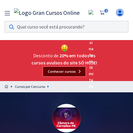
0
Assinatura Ilimitada 11
Acesso a todos os cursos. Teste grátis por 7 dias!
Assinatura OAB Até Passar
Acesso ilimitado a toda preparação para o Exame da
Desconto de
20% em todos os
Ordem, até você passar!
cursos avulsos do site SÓ HOJE!
Conhecer cursos
Residências Multiprofissionais
Preparação completa e intensiva para as principais
Cursos por Concurso
residências em saúde do Brasil
Concursos
Assinatura Ilimitada
Cursos 20% OFF