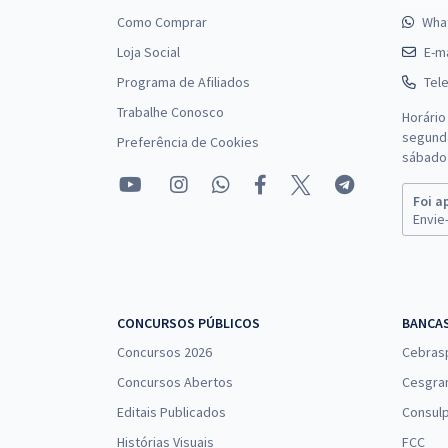
Como Comprar
Wha
Loja Social
E-ma
Programa de Afiliados
Tel
Trabalhe Conosco
Horário
segunda
Preferência de Cookies
sábado 
Foi a
Envie-
CONCURSOS PÚBLICOS
BANCA
Concursos 2026
Cebras
Concursos Abertos
Cesgra
Editais Publicados
Consulp
Histórias Visuais
FCC