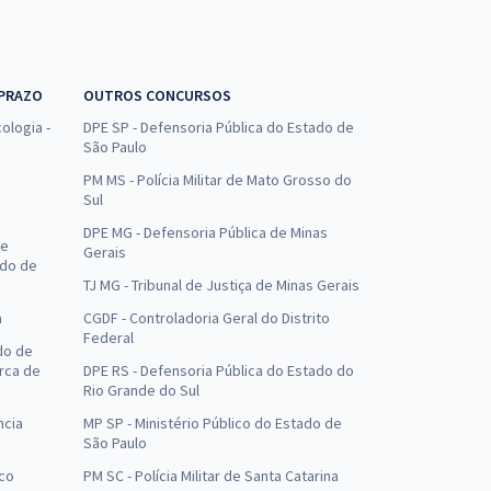
 PRAZO
OUTROS CONCURSOS
ologia -
DPE SP - Defensoria Pública do Estado de
São Paulo
PM MS - Polícia Militar de Mato Grosso do
Sul
DPE MG - Defensoria Pública de Minas
de
Gerais
ado de
TJ MG - Tribunal de Justiça de Minas Gerais
a
CGDF - Controladoria Geral do Distrito
Federal
do de
arca de
DPE RS - Defensoria Pública do Estado do
Rio Grande do Sul
ncia
MP SP - Ministério Público do Estado de
São Paulo
uco
PM SC - Polícia Militar de Santa Catarina