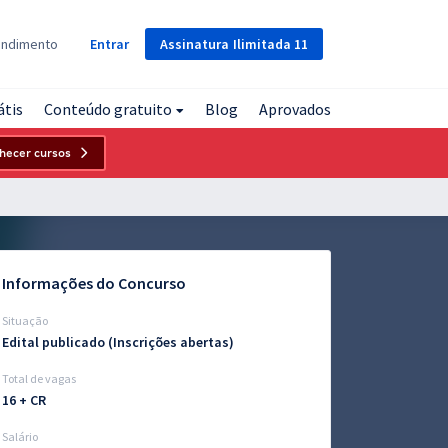
Assinatura
Ilimitada
11
endimento
Entrar
átis
Conteúdo gratuito
Blog
Aprovados
hecer cursos
Informações do Concurso
Situação
Edital publicado (Inscrições abertas)
Total de vagas
16 + CR
Salário