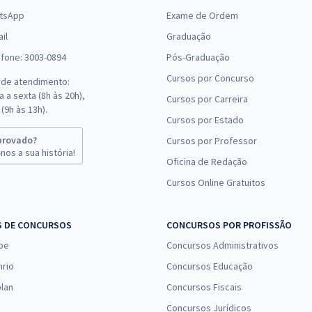
tsApp
Exame de Ordem
il
Graduação
efone: 3003-0894
Pós-Graduação
Cursos por Concurso
 de atendimento:
 a sexta (8h às 20h),
Cursos por Carreira
(9h às 13h).
Cursos por Estado
provado?
Cursos por Professor
nos a sua história!
Oficina de Redação
Cursos Online Gratuitos
S DE CONCURSOS
CONCURSOS POR PROFISSÃO
pe
Concursos Administrativos
nrio
Concursos Educação
lan
Concursos Fiscais
Concursos Jurídicos