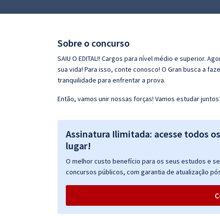
Pós
Graduação
Sobre o concurso
OAB
SAIU O EDITAL!! Cargos para nível médio e superior. Ag
sua vida! Para isso, conte conosco! O Gran busca a faz
Mentorias
tranquilidade para enfrentar a prova.
Então, vamos unir nossas forças! Vamos estudar juntos
Questões grátis
Conteúdo gratuito
Assinatura Ilimitada: acesse todos o
Blog
lugar!
Aprovados
O melhor custo benefício para os seus estudos e seu
concursos públicos, com garantia de atualização pós
Atendimento
C