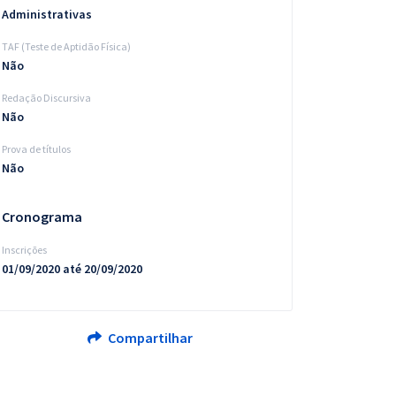
Administrativas
TAF (Teste de Aptidão Física)
Não
Redação Discursiva
Não
Prova de títulos
Não
Cronograma
Inscrições
01/09/2020 até 20/09/2020
Compartilhar