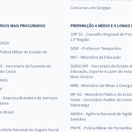
Concursos em Sergipe
RSOS MAIS PROCURADOS
PREPARAÇÃO A MÉDIO E A LONGO
CRP SC - Conselho Regional de Psic
12ª Região
 DELTA
SEDF - Professor Temporário
Polícia Militar do Estado de
s
MEC - Ministério da Educação
E - Secretaria da Fazenda do
SEDUC/MT - Secretaria de Estado 
 do Ceará
Educação, Esporte e Lazer do est
Mato Grosso
BRAS
MME - Ministério de Minas e Energi
DF
MP GO - Ministério Público do Esta
- Empresa Brasileira de Serviços
Goiás - Secretário Auxiliar da Com
lares
Itapuranga
o Brasil
ANVISA - Agência Nacional de Vigilâ
Sanitária
PM PE - Polícia Militar de Pernamb
Instituto Nacional do Seguro Social