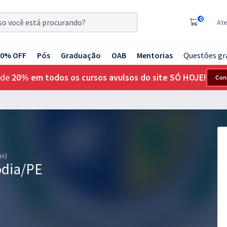
0
At
20% OFF
Pós
Graduação
OAB
Mentorias
Questões gr
 de
20% em todos os cursos avulsos do site SÓ HOJE!
Con
as)
ódia/PE