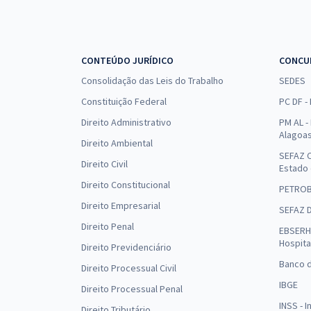
CONTEÚDO JURÍDICO
CONCU
Consolidação das Leis do Trabalho
SEDES
Constituição Federal
PC DF -
Direito Administrativo
PM AL - 
Alagoa
Direito Ambiental
SEFAZ C
Direito Civil
Estado
Direito Constitucional
PETRO
Direito Empresarial
SEFAZ 
Direito Penal
EBSERH 
Hospita
Direito Previdenciário
Banco d
Direito Processual Civil
IBGE
Direito Processual Penal
INSS - 
Direito Tributário