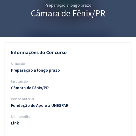
Preparação a longo prazo
Pós
Câmara de Fênix/PR
Graduação
OAB
Mentorias
Informações do Concurso
Questões grátis
Situação
Preparação a longo prazo
Conteúdo gratuito
Instituição
Blog
Câmara de Fênix/PR
Aprovados
Banca anterior
Fundação de Apoio à UNESPAR
Atendimento
Último edital
Link