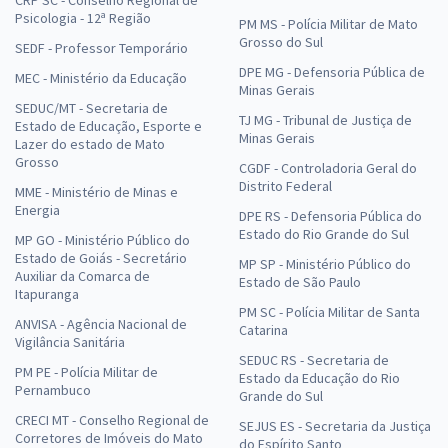
CRP SC - Conselho Regional de
Psicologia - 12ª Região
PM MS - Polícia Militar de Mato
Grosso do Sul
SEDF - Professor Temporário
DPE MG - Defensoria Pública de
MEC - Ministério da Educação
Minas Gerais
SEDUC/MT - Secretaria de
TJ MG - Tribunal de Justiça de
Estado de Educação, Esporte e
Minas Gerais
Lazer do estado de Mato
Grosso
CGDF - Controladoria Geral do
Distrito Federal
MME - Ministério de Minas e
Energia
DPE RS - Defensoria Pública do
Estado do Rio Grande do Sul
MP GO - Ministério Público do
Estado de Goiás - Secretário
MP SP - Ministério Público do
Auxiliar da Comarca de
Estado de São Paulo
Itapuranga
PM SC - Polícia Militar de Santa
ANVISA - Agência Nacional de
Catarina
Vigilância Sanitária
SEDUC RS - Secretaria de
PM PE - Polícia Militar de
Estado da Educação do Rio
Pernambuco
Grande do Sul
CRECI MT - Conselho Regional de
SEJUS ES - Secretaria da Justiça
Corretores de Imóveis do Mato
do Espírito Santo