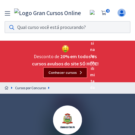
0
Assinatura Ilimitada 11
Acesso a todos os cursos. Teste grátis por 7 dias!
Assinatura OAB Até Passar
Acesso ilimitado a toda preparação para o Exame da
Desconto de
20% em todos os
Ordem, até você passar!
cursos avulsos do site SÓ HOJE!
Conhecer cursos
Residências Multiprofissionais
Preparação completa e intensiva para as principais
Cursos por Concurso
residências em saúde do Brasil
Concursos
Assinatura Ilimitada
Cursos 20% OFF