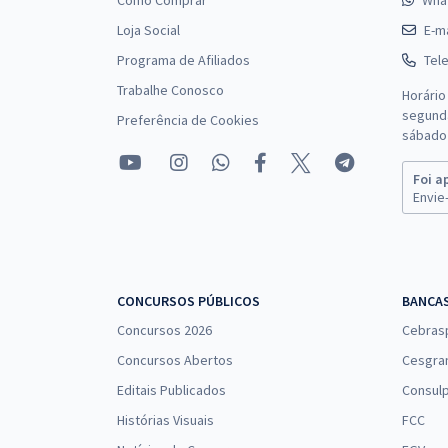
Como Comprar
Wha
Loja Social
E-ma
Programa de Afiliados
Tel
Trabalhe Conosco
Horário
segunda
Preferência de Cookies
sábado 
Foi a
Envie-
CONCURSOS PÚBLICOS
BANCA
Concursos 2026
Cebras
Concursos Abertos
Cesgra
Editais Publicados
Consulp
Histórias Visuais
FCC