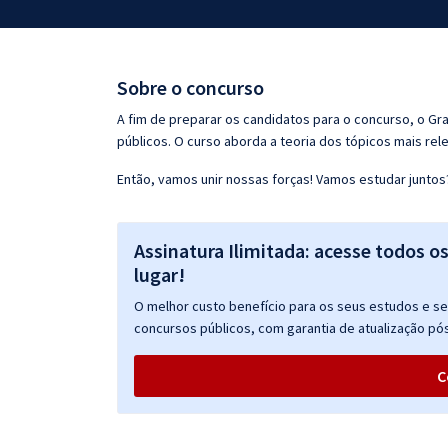
Pós
Graduação
Sobre o concurso
OAB
A fim de preparar os candidatos para o concurso, o G
públicos. O curso aborda a teoria dos tópicos mais rele
Mentorias
Então, vamos unir nossas forças! Vamos estudar juntos
Questões grátis
Assinatura Ilimitada: acesse todos o
Conteúdo gratuito
lugar!
Blog
O melhor custo benefício para os seus estudos e seu
Aprovados
concursos públicos, com garantia de atualização pós
C
Atendimento