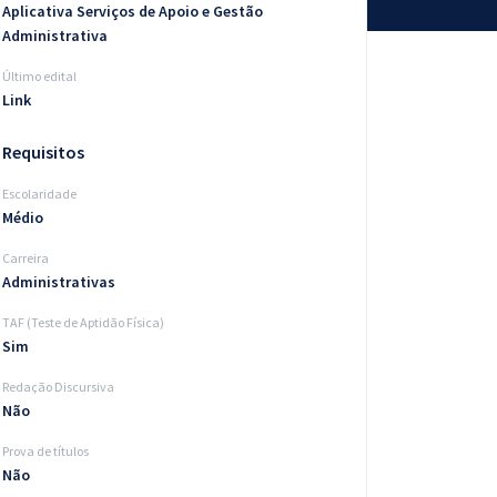
Aplicativa Serviços de Apoio e Gestão
Administrativa
Último edital
Link
Requisitos
Escolaridade
Médio
Carreira
Administrativas
TAF (Teste de Aptidão Física)
Sim
Redação Discursiva
Não
Prova de títulos
Não