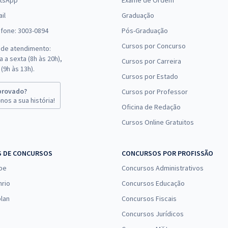
tsApp
Exame de Ordem
il
Graduação
efone: 3003-0894
Pós-Graduação
Cursos por Concurso
 de atendimento:
 a sexta (8h às 20h),
Cursos por Carreira
(9h às 13h).
Cursos por Estado
provado?
Cursos por Professor
nos a sua história!
Oficina de Redação
Cursos Online Gratuitos
S DE CONCURSOS
CONCURSOS POR PROFISSÃO
pe
Concursos Administrativos
nrio
Concursos Educação
lan
Concursos Fiscais
Concursos Jurídicos