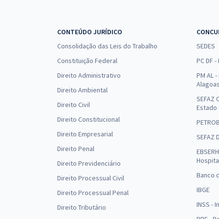
CONTEÚDO JURÍDICO
CONCU
Consolidação das Leis do Trabalho
SEDES
Constituição Federal
PC DF -
Direito Administrativo
PM AL - 
Alagoa
Direito Ambiental
SEFAZ C
Direito Civil
Estado
Direito Constitucional
PETRO
Direito Empresarial
SEFAZ 
Direito Penal
EBSERH 
Hospita
Direito Previdenciário
Banco d
Direito Processual Civil
IBGE
Direito Processual Penal
INSS - 
Direito Tributário