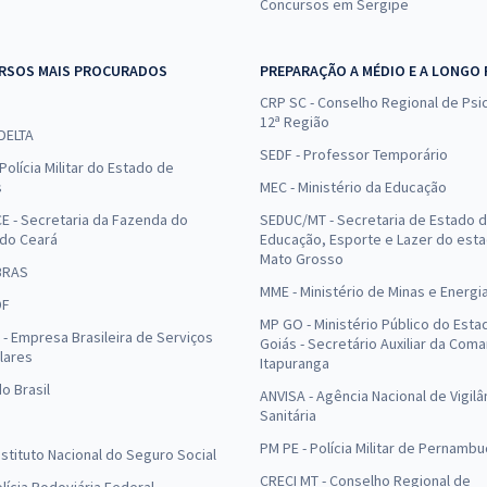
Concursos em Sergipe
RSOS MAIS PROCURADOS
PREPARAÇÃO A MÉDIO E A LONGO
CRP SC - Conselho Regional de Psic
12ª Região
 DELTA
SEDF - Professor Temporário
Polícia Militar do Estado de
s
MEC - Ministério da Educação
E - Secretaria da Fazenda do
SEDUC/MT - Secretaria de Estado 
 do Ceará
Educação, Esporte e Lazer do est
Mato Grosso
BRAS
MME - Ministério de Minas e Energi
DF
MP GO - Ministério Público do Esta
- Empresa Brasileira de Serviços
Goiás - Secretário Auxiliar da Com
lares
Itapuranga
o Brasil
ANVISA - Agência Nacional de Vigilâ
Sanitária
PM PE - Polícia Militar de Pernamb
Instituto Nacional do Seguro Social
CRECI MT - Conselho Regional de