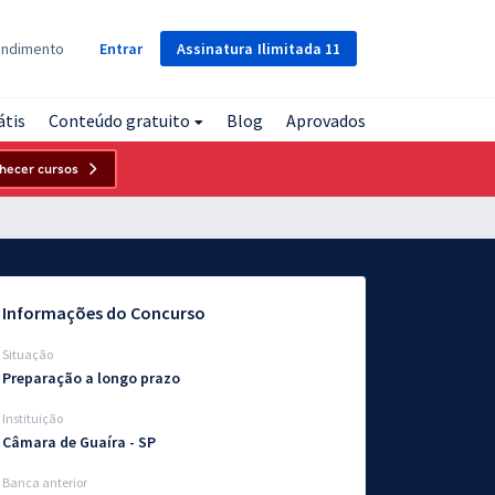
Assinatura
Ilimitada
11
endimento
Entrar
átis
Conteúdo gratuito
Blog
Aprovados
hecer cursos
Informações do Concurso
Situação
Preparação a longo prazo
Instituição
Câmara de Guaíra - SP
Banca anterior