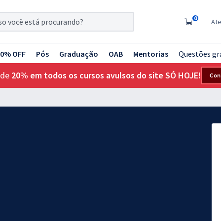
0
At
20% OFF
Pós
Graduação
OAB
Mentorias
Questões gr
 de
20% em todos os cursos avulsos do site SÓ HOJE!
Con