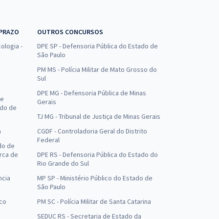
 PRAZO
OUTROS CONCURSOS
ologia -
DPE SP - Defensoria Pública do Estado de
São Paulo
PM MS - Polícia Militar de Mato Grosso do
Sul
DPE MG - Defensoria Pública de Minas
de
Gerais
ado de
TJ MG - Tribunal de Justiça de Minas Gerais
a
CGDF - Controladoria Geral do Distrito
Federal
do de
arca de
DPE RS - Defensoria Pública do Estado do
Rio Grande do Sul
ncia
MP SP - Ministério Público do Estado de
São Paulo
uco
PM SC - Polícia Militar de Santa Catarina
SEDUC RS - Secretaria de Estado da