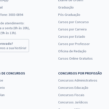
tsApp
Exame de Ordem
il
Graduação
efone: 3003-0894
Pós-Graduação
Cursos por Concurso
 de atendimento:
 a sexta (8h às 20h),
Cursos por Carreira
(9h às 13h).
Cursos por Estado
provado?
Cursos por Professor
nos a sua história!
Oficina de Redação
Cursos Online Gratuitos
S DE CONCURSOS
CONCURSOS POR PROFISSÃO
pe
Concursos Administrativos
nrio
Concursos Educação
lan
Concursos Fiscais
Concursos Jurídicos