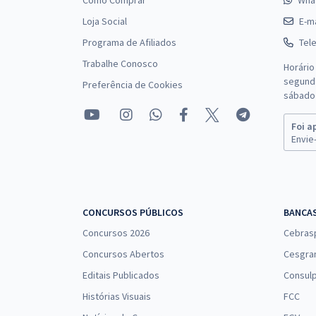
Como Comprar
Wha
Loja Social
E-ma
Programa de Afiliados
Tel
Trabalhe Conosco
Horário
segunda
Preferência de Cookies
sábado 
Foi a
Envie-
CONCURSOS PÚBLICOS
BANCA
Concursos 2026
Cebras
Concursos Abertos
Cesgra
Editais Publicados
Consulp
Histórias Visuais
FCC