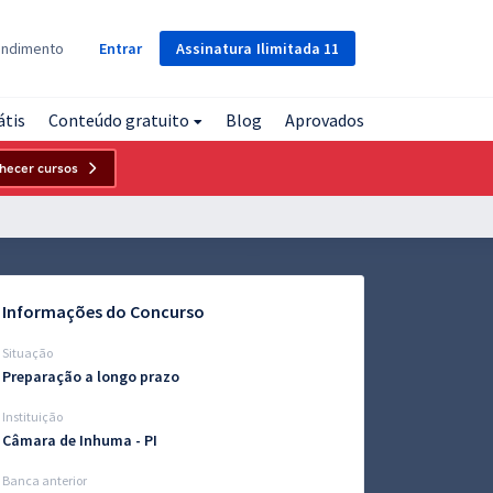
Assinatura
Ilimitada
11
endimento
Entrar
átis
Conteúdo gratuito
Blog
Aprovados
hecer cursos
Informações do Concurso
Situação
Preparação a longo prazo
Instituição
Câmara de Inhuma - PI
Banca anterior