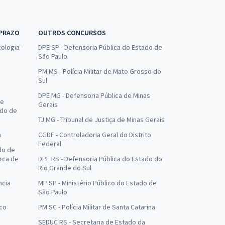
 PRAZO
OUTROS CONCURSOS
ologia -
DPE SP - Defensoria Pública do Estado de
São Paulo
PM MS - Polícia Militar de Mato Grosso do
Sul
DPE MG - Defensoria Pública de Minas
de
Gerais
ado de
TJ MG - Tribunal de Justiça de Minas Gerais
a
CGDF - Controladoria Geral do Distrito
Federal
do de
arca de
DPE RS - Defensoria Pública do Estado do
Rio Grande do Sul
ncia
MP SP - Ministério Público do Estado de
São Paulo
uco
PM SC - Polícia Militar de Santa Catarina
SEDUC RS - Secretaria de Estado da