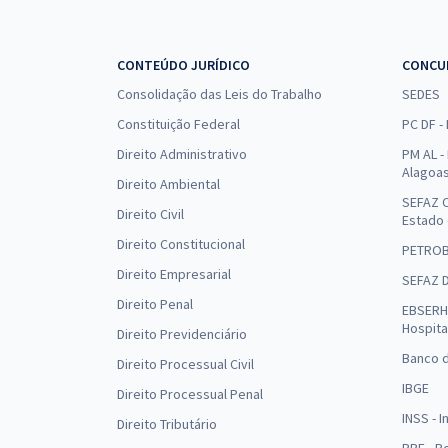
CONTEÚDO JURÍDICO
CONCU
Consolidação das Leis do Trabalho
SEDES
Constituição Federal
PC DF -
Direito Administrativo
PM AL - 
Alagoa
Direito Ambiental
SEFAZ C
Direito Civil
Estado
Direito Constitucional
PETRO
Direito Empresarial
SEFAZ 
Direito Penal
EBSERH 
Hospita
Direito Previdenciário
Banco d
Direito Processual Civil
IBGE
Direito Processual Penal
INSS - 
Direito Tributário