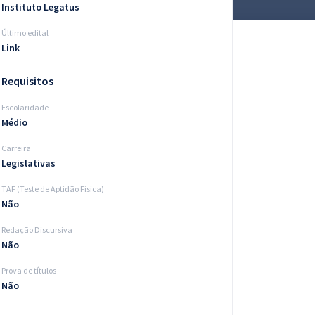
Instituto Legatus
Último edital
Link
Requisitos
Escolaridade
Médio
Carreira
Legislativas
TAF (Teste de Aptidão Física)
Não
Redação Discursiva
Não
Prova de títulos
Não