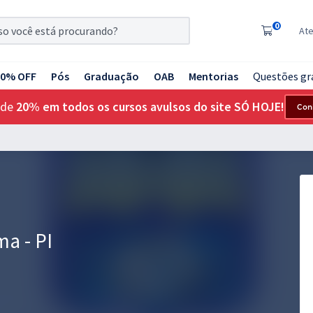
0
At
20% OFF
Pós
Graduação
OAB
Mentorias
Questões gr
 de
20% em todos os cursos avulsos do site SÓ HOJE!
Con
a - PI