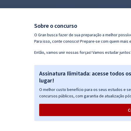
Pós
Graduação
Sobre o concurso
OAB
O Gran busca fazer de sua preparação a melhor possíve
Para isso, conte conosco! Prepare-se com quem mais 
Mentorias
Então, vamos unir nossas forças! Vamos estudar juntos
Questões grátis
Assinatura Ilimitada: acesse todos o
Conteúdo gratuito
lugar!
Blog
O melhor custo benefício para os seus estudos e seu
Aprovados
concursos públicos, com garantia de atualização pós
C
Atendimento