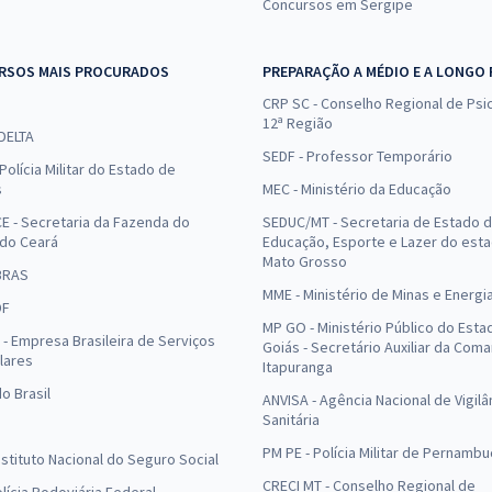
Concursos em Sergipe
RSOS MAIS PROCURADOS
PREPARAÇÃO A MÉDIO E A LONGO
CRP SC - Conselho Regional de Psic
12ª Região
 DELTA
SEDF - Professor Temporário
Polícia Militar do Estado de
s
MEC - Ministério da Educação
E - Secretaria da Fazenda do
SEDUC/MT - Secretaria de Estado 
 do Ceará
Educação, Esporte e Lazer do est
Mato Grosso
BRAS
MME - Ministério de Minas e Energi
DF
MP GO - Ministério Público do Esta
- Empresa Brasileira de Serviços
Goiás - Secretário Auxiliar da Com
lares
Itapuranga
o Brasil
ANVISA - Agência Nacional de Vigilâ
Sanitária
PM PE - Polícia Militar de Pernamb
Instituto Nacional do Seguro Social
CRECI MT - Conselho Regional de