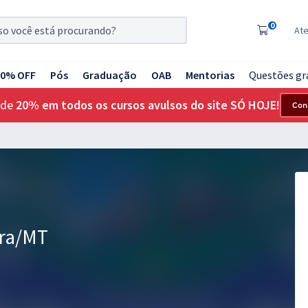
0
At
20% OFF
Pós
Graduação
OAB
Mentorias
Questões gr
 de
20% em todos os cursos avulsos do site SÓ HOJE!
Con
ira/MT