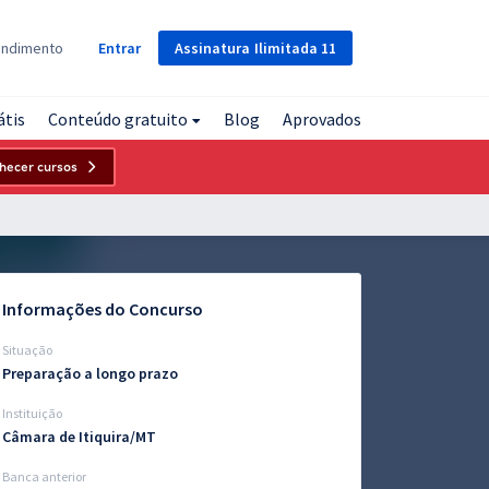
Assinatura
Ilimitada
11
endimento
Entrar
átis
Conteúdo gratuito
Blog
Aprovados
hecer cursos
Informações do Concurso
Situação
Preparação a longo prazo
Instituição
Câmara de Itiquira/MT
Banca anterior