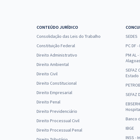
CONTEÚDO JURÍDICO
CONCU
Consolidação das Leis do Trabalho
SEDES
Constituição Federal
PC DF -
Direito Administrativo
PM AL - 
Alagoa
Direito Ambiental
SEFAZ C
Direito Civil
Estado
Direito Constitucional
PETRO
Direito Empresarial
SEFAZ 
Direito Penal
EBSERH 
Hospita
Direito Previdenciário
Banco d
Direito Processual Civil
IBGE
Direito Processual Penal
INSS - 
Direito Tributário