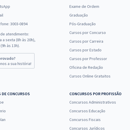
tsApp
Exame de Ordem
il
Graduação
efone: 3003-0894
Pós-Graduação
Cursos por Concurso
 de atendimento:
 a sexta (8h às 20h),
Cursos por Carreira
(9h às 13h).
Cursos por Estado
provado?
Cursos por Professor
nos a sua história!
Oficina de Redação
Cursos Online Gratuitos
S DE CONCURSOS
CONCURSOS POR PROFISSÃO
pe
Concursos Administrativos
nrio
Concursos Educação
lan
Concursos Fiscais
Concursos Jurídicos