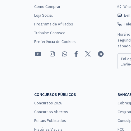
Como Comprar
Wha
Loja Social
E-ma
Programa de Afiliados
Tel
Trabalhe Conosco
Horário
segunda
Preferência de Cookies
sábado 
Foi a
Envie-
CONCURSOS PÚBLICOS
BANCA
Concursos 2026
Cebras
Concursos Abertos
Cesgra
Editais Publicados
Consulp
Histórias Visuais
FCC