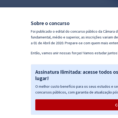
Pós
Graduação
Sobre o concurso
OAB
Foi publicado o edital do concurso público da Câmara d
fundamental, médio e superior, as inscrições variam de
Mentorias
a 01 de Abril de 2020. Prepare-se com quem mais ente
Então, vamos unir nossas forças! Vamos estudar juntos
Questões grátis
Conteúdo gratuito
Assinatura Ilimitada: acesse todos o
Blog
lugar!
Aprovados
O melhor custo benefício para os seus estudos e seu
concursos públicos, com garantia de atualização pós
Atendimento
C