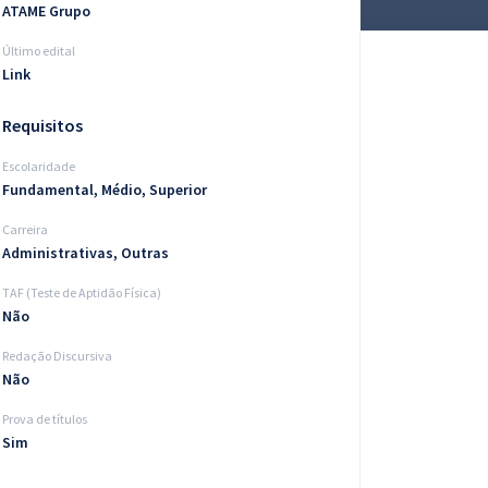
ATAME Grupo
Último edital
Link
Requisitos
Escolaridade
Fundamental, Médio, Superior
Carreira
Administrativas, Outras
TAF (Teste de Aptidão Física)
Não
Redação Discursiva
Não
Prova de títulos
Sim