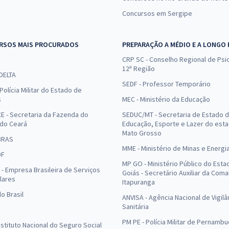
Concursos em Sergipe
RSOS MAIS PROCURADOS
PREPARAÇÃO A MÉDIO E A LONGO
CRP SC - Conselho Regional de Psic
12ª Região
 DELTA
SEDF - Professor Temporário
Polícia Militar do Estado de
s
MEC - Ministério da Educação
E - Secretaria da Fazenda do
SEDUC/MT - Secretaria de Estado 
 do Ceará
Educação, Esporte e Lazer do est
Mato Grosso
BRAS
MME - Ministério de Minas e Energi
DF
MP GO - Ministério Público do Esta
- Empresa Brasileira de Serviços
Goiás - Secretário Auxiliar da Com
lares
Itapuranga
o Brasil
ANVISA - Agência Nacional de Vigilâ
Sanitária
PM PE - Polícia Militar de Pernamb
Instituto Nacional do Seguro Social