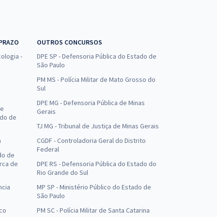
 PRAZO
OUTROS CONCURSOS
ologia -
DPE SP - Defensoria Pública do Estado de
São Paulo
PM MS - Polícia Militar de Mato Grosso do
Sul
DPE MG - Defensoria Pública de Minas
de
Gerais
ado de
TJ MG - Tribunal de Justiça de Minas Gerais
a
CGDF - Controladoria Geral do Distrito
Federal
do de
arca de
DPE RS - Defensoria Pública do Estado do
Rio Grande do Sul
ncia
MP SP - Ministério Público do Estado de
São Paulo
uco
PM SC - Polícia Militar de Santa Catarina