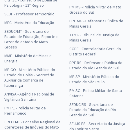
CRP SC - Conselho Regional de
Psicologia - 12ª Região
PM MS - Polícia Militar de Mato
Grosso do Sul
SEDF - Professor Temporário
DPE MG - Defensoria Pública de
MEC - Ministério da Educação
Minas Gerais
SEDUC/MT - Secretaria de
TJ MG - Tribunal de Justiça de
Estado de Educação, Esporte e
Minas Gerais
Lazer do estado de Mato
Grosso
CGDF - Controladoria Geral do
Distrito Federal
MME - Ministério de Minas e
Energia
DPE RS - Defensoria Pública do
Estado do Rio Grande do Sul
MP GO - Ministério Público do
Estado de Goiás - Secretário
MP SP - Ministério Público do
Auxiliar da Comarca de
Estado de São Paulo
Itapuranga
PM SC - Polícia Militar de Santa
ANVISA - Agência Nacional de
Catarina
Vigilância Sanitária
SEDUC RS - Secretaria de
PM PE - Polícia Militar de
Estado da Educação do Rio
Pernambuco
Grande do Sul
CRECI MT - Conselho Regional de
SEJUS ES - Secretaria da Justiça
Corretores de Imóveis do Mato
do Espírito Santo