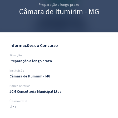
Preparação a longo prazo
Pós
Câmara de Itumirim - MG
Graduação
OAB
Mentorias
Informações do Concurso
Questões grátis
Situação
Preparação a longo prazo
Conteúdo gratuito
Instituição
Blog
Câmara de Itumirim - MG
Aprovados
Banca anterior
JCM Consultoria Municipal Ltda
Atendimento
Último edital
Link