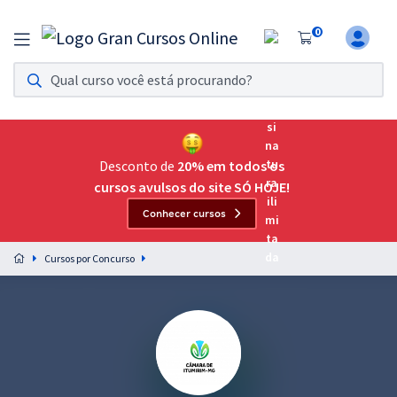
0
Assinatura Ilimitada 11
Acesso a todos os cursos. Teste grátis por 7 dias!
Assinatura OAB Até Passar
Acesso ilimitado a toda preparação para o Exame da
Desconto de
20% em todos os
Ordem, até você passar!
cursos avulsos do site SÓ HOJE!
Conhecer cursos
Residências Multiprofissionais
Preparação completa e intensiva para as principais
Cursos por Concurso
residências em saúde do Brasil
Concursos
Assinatura Ilimitada
Cursos 20% OFF