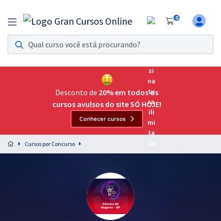
0
Assinatura Ilimitada 11
Acesso a todos os cursos. Teste grátis por 7 dias!
Assinatura OAB Até Passar
Acesso ilimitado a toda preparação para o Exame da
Desconto de
20% em todos os
Ordem, até você passar!
cursos avulsos do site SÓ HOJE!
Conhecer cursos
Residências Multiprofissionais
Preparação completa e intensiva para as principais
Cursos por Concurso
residências em saúde do Brasil
Concursos
Assinatura Ilimitada
Cursos 20% OFF