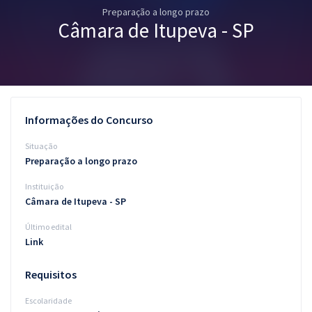
Preparação a longo prazo
Pós
Câmara de Itupeva - SP
Graduação
OAB
Mentorias
Informações do Concurso
Questões grátis
Situação
Preparação a longo prazo
Conteúdo gratuito
Instituição
Blog
Câmara de Itupeva - SP
Aprovados
Último edital
Link
Atendimento
Requisitos
Escolaridade