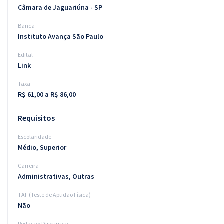
Câmara de Jaguariúna - SP
Banca
Instituto Avança São Paulo
Edital
Link
Taxa
R$ 61,00 a R$ 86,00
Requisitos
Escolaridade
Médio, Superior
Carreira
Administrativas, Outras
TAF (Teste de Aptidão Física)
Não
Redação Discursiva