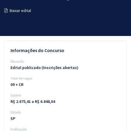
Pós
Baixar edital
Graduação
OAB
Mentorias
Informações do Concurso
Questões grátis
Situação
Edital publicado (Inscrições abertas)
Conteúdo gratuito
Total de vagas
Blog
09 + CR
Aprovados
Salário
R$ 2.675,41 a R$ 6.848,04
Atendimento
Estado
SP
Instituição