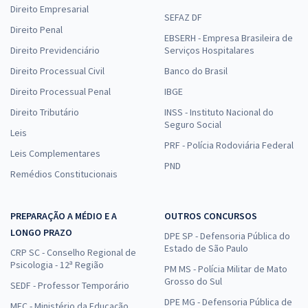
Direito Empresarial
SEFAZ DF
Direito Penal
EBSERH - Empresa Brasileira de
Direito Previdenciário
Serviços Hospitalares
Direito Processual Civil
Banco do Brasil
Direito Processual Penal
IBGE
Direito Tributário
INSS - Instituto Nacional do
Seguro Social
Leis
PRF - Polícia Rodoviária Federal
Leis Complementares
PND
Remédios Constitucionais
PREPARAÇÃO A MÉDIO E A
OUTROS CONCURSOS
LONGO PRAZO
DPE SP - Defensoria Pública do
Estado de São Paulo
CRP SC - Conselho Regional de
Psicologia - 12ª Região
PM MS - Polícia Militar de Mato
Grosso do Sul
SEDF - Professor Temporário
DPE MG - Defensoria Pública de
MEC - Ministério da Educação