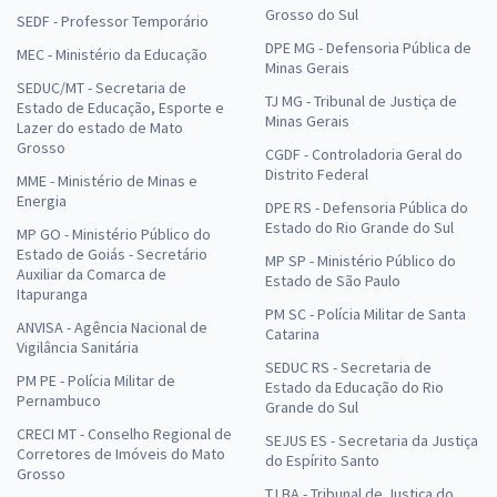
Grosso do Sul
SEDF - Professor Temporário
DPE MG - Defensoria Pública de
MEC - Ministério da Educação
Minas Gerais
SEDUC/MT - Secretaria de
TJ MG - Tribunal de Justiça de
Estado de Educação, Esporte e
Minas Gerais
Lazer do estado de Mato
Grosso
CGDF - Controladoria Geral do
Distrito Federal
MME - Ministério de Minas e
Energia
DPE RS - Defensoria Pública do
Estado do Rio Grande do Sul
MP GO - Ministério Público do
Estado de Goiás - Secretário
MP SP - Ministério Público do
Auxiliar da Comarca de
Estado de São Paulo
Itapuranga
PM SC - Polícia Militar de Santa
ANVISA - Agência Nacional de
Catarina
Vigilância Sanitária
SEDUC RS - Secretaria de
PM PE - Polícia Militar de
Estado da Educação do Rio
Pernambuco
Grande do Sul
CRECI MT - Conselho Regional de
SEJUS ES - Secretaria da Justiça
Corretores de Imóveis do Mato
do Espírito Santo
Grosso
TJ BA - Tribunal de Justiça do