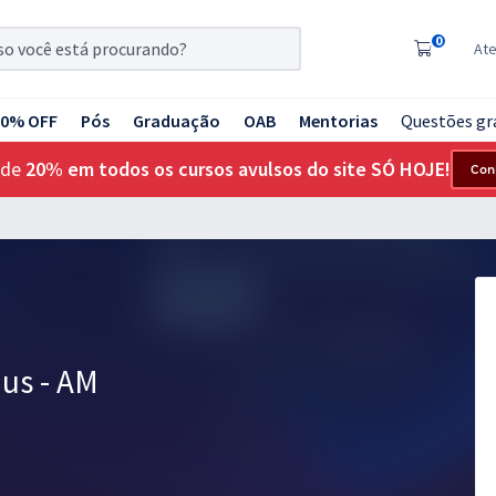
0
At
20% OFF
Pós
Graduação
OAB
Mentorias
Questões gr
 de
20% em todos os cursos avulsos do site SÓ HOJE!
Con
us - AM