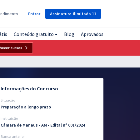
Assinatura
Ilimitada
11
endimento
Entrar
átis
Conteúdo gratuito
Blog
Aprovados
hecer cursos
Informações do Concurso
Situação
Preparação a longo prazo
Instituição
Câmara de Manaus - AM - Edital nº 001/2024
Banca anterior