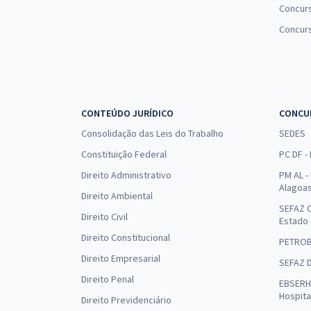
Concurs
Concur
CONTEÚDO JURÍDICO
CONCU
Consolidação das Leis do Trabalho
SEDES
Constituição Federal
PC DF -
Direito Administrativo
PM AL - 
Alagoa
Direito Ambiental
SEFAZ C
Direito Civil
Estado
Direito Constitucional
PETRO
Direito Empresarial
SEFAZ 
Direito Penal
EBSERH 
Hospita
Direito Previdenciário