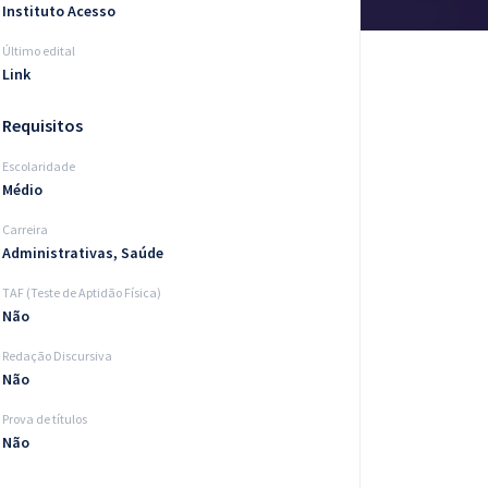
Instituto Acesso
Último edital
Link
Requisitos
Escolaridade
Médio
Carreira
Administrativas, Saúde
TAF (Teste de Aptidão Física)
Não
Redação Discursiva
Não
Prova de títulos
Não