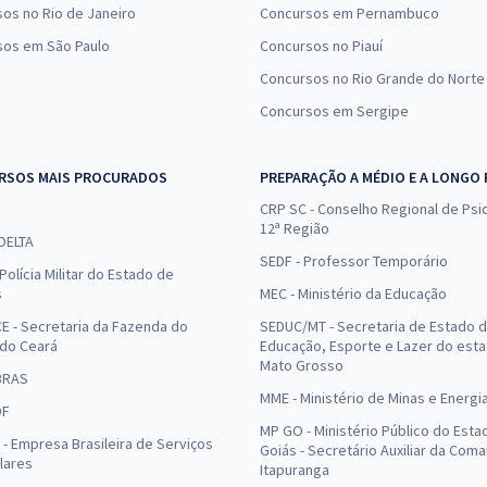
os no Rio de Janeiro
Concursos em Pernambuco
sos em São Paulo
Concursos no Piauí
Concursos no Rio Grande do Norte
Concursos em Sergipe
RSOS MAIS PROCURADOS
PREPARAÇÃO A MÉDIO E A LONGO
CRP SC - Conselho Regional de Psic
12ª Região
 DELTA
SEDF - Professor Temporário
Polícia Militar do Estado de
s
MEC - Ministério da Educação
E - Secretaria da Fazenda do
SEDUC/MT - Secretaria de Estado 
 do Ceará
Educação, Esporte e Lazer do est
Mato Grosso
BRAS
MME - Ministério de Minas e Energi
DF
MP GO - Ministério Público do Esta
- Empresa Brasileira de Serviços
Goiás - Secretário Auxiliar da Com
lares
Itapuranga