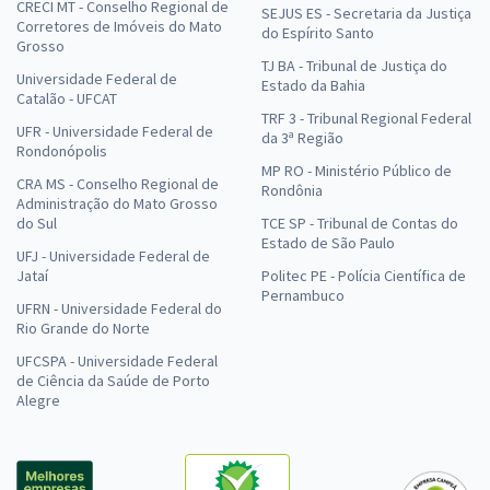
CRECI MT - Conselho Regional de
SEJUS ES - Secretaria da Justiça
Corretores de Imóveis do Mato
do Espírito Santo
Grosso
TJ BA - Tribunal de Justiça do
Universidade Federal de
Estado da Bahia
Catalão - UFCAT
TRF 3 - Tribunal Regional Federal
UFR - Universidade Federal de
da 3ª Região
Rondonópolis
MP RO - Ministério Público de
CRA MS - Conselho Regional de
Rondônia
Administração do Mato Grosso
do Sul
TCE SP - Tribunal de Contas do
Estado de São Paulo
UFJ - Universidade Federal de
Jataí
Politec PE - Polícia Científica de
Pernambuco
UFRN - Universidade Federal do
Rio Grande do Norte
UFCSPA - Universidade Federal
de Ciência da Saúde de Porto
Alegre