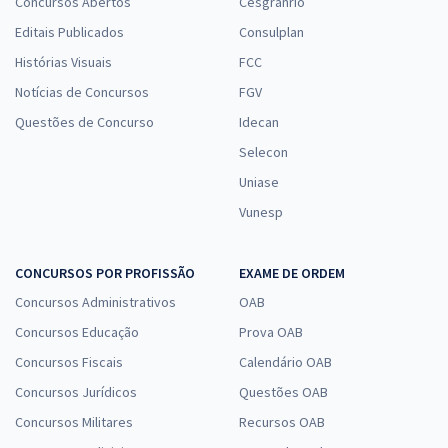
Concursos Abertos
Cesgranrio
Editais Publicados
Consulplan
Histórias Visuais
FCC
Notícias de Concursos
FGV
Questões de Concurso
Idecan
Selecon
Uniase
Vunesp
CONCURSOS POR PROFISSÃO
EXAME DE ORDEM
Concursos Administrativos
OAB
Concursos Educação
Prova OAB
Concursos Fiscais
Calendário OAB
Concursos Jurídicos
Questões OAB
Concursos Militares
Recursos OAB