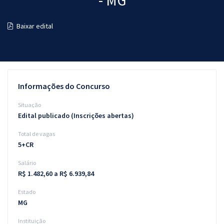
- MG
Pós
Baixar edital
Graduação
OAB
Mentorias
Informações do Concurso
Questões grátis
Situação
Edital publicado (Inscrições abertas)
Conteúdo gratuito
Total de vagas
Blog
5+CR
Aprovados
Salário
R$ 1.482,60 a R$ 6.939,84
Atendimento
Estado
MG
Instituição