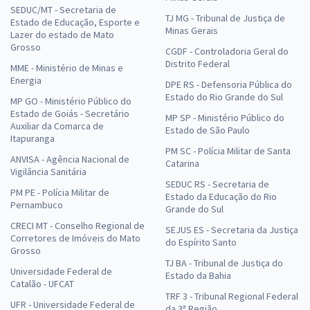
SEDUC/MT - Secretaria de
TJ MG - Tribunal de Justiça de
Estado de Educação, Esporte e
Minas Gerais
Lazer do estado de Mato
Grosso
CGDF - Controladoria Geral do
Distrito Federal
MME - Ministério de Minas e
Energia
DPE RS - Defensoria Pública do
Estado do Rio Grande do Sul
MP GO - Ministério Público do
Estado de Goiás - Secretário
MP SP - Ministério Público do
Auxiliar da Comarca de
Estado de São Paulo
Itapuranga
PM SC - Polícia Militar de Santa
ANVISA - Agência Nacional de
Catarina
Vigilância Sanitária
SEDUC RS - Secretaria de
PM PE - Polícia Militar de
Estado da Educação do Rio
Pernambuco
Grande do Sul
CRECI MT - Conselho Regional de
SEJUS ES - Secretaria da Justiça
Corretores de Imóveis do Mato
do Espírito Santo
Grosso
TJ BA - Tribunal de Justiça do
Universidade Federal de
Estado da Bahia
Catalão - UFCAT
TRF 3 - Tribunal Regional Federal
UFR - Universidade Federal de
da 3ª Região