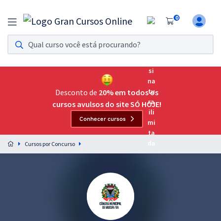
0
Assinatura Ilimitada 11
Acesso a todos os cursos. Teste grátis por 7 dias!
Assinatura OAB Até Passar
Acesso ilimitado a toda preparação para o Exame da
Desconto de
20% em todos os
Ordem, até você passar!
cursos avulsos do site SÓ HOJE!
Conhecer cursos
Residências Multiprofissionais
Preparação completa e intensiva para as principais
Cursos por Concurso
residências em saúde do Brasil
Concursos
Assinatura Ilimitada
Cursos 20% OFF