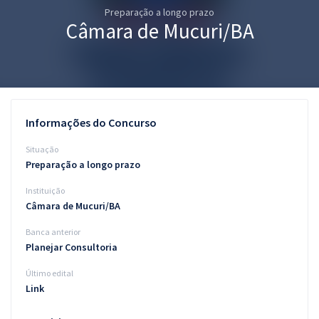
Preparação a longo prazo
Pós
Câmara de Mucuri/BA
Graduação
OAB
Mentorias
Informações do Concurso
Questões grátis
Situação
Preparação a longo prazo
Conteúdo gratuito
Instituição
Blog
Câmara de Mucuri/BA
Aprovados
Banca anterior
Planejar Consultoria
Atendimento
Último edital
Link