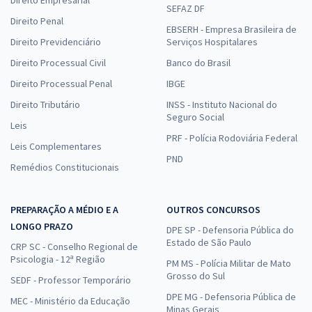
Direito Empresarial
SEFAZ DF
Direito Penal
EBSERH - Empresa Brasileira de
Direito Previdenciário
Serviços Hospitalares
Direito Processual Civil
Banco do Brasil
Direito Processual Penal
IBGE
Direito Tributário
INSS - Instituto Nacional do
Seguro Social
Leis
PRF - Polícia Rodoviária Federal
Leis Complementares
PND
Remédios Constitucionais
PREPARAÇÃO A MÉDIO E A
OUTROS CONCURSOS
LONGO PRAZO
DPE SP - Defensoria Pública do
Estado de São Paulo
CRP SC - Conselho Regional de
Psicologia - 12ª Região
PM MS - Polícia Militar de Mato
Grosso do Sul
SEDF - Professor Temporário
DPE MG - Defensoria Pública de
MEC - Ministério da Educação
Minas Gerais