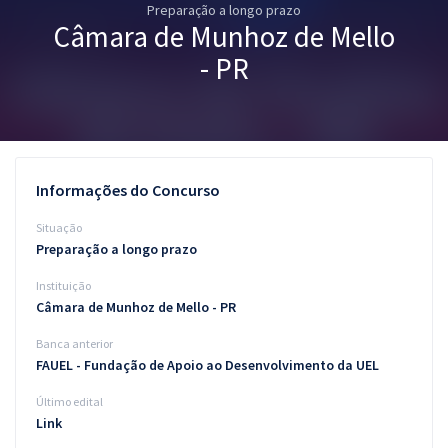
Preparação a longo prazo
Pós
Câmara de Munhoz de Mello
Graduação
- PR
OAB
Mentorias
Informações do Concurso
Questões grátis
Situação
Conteúdo gratuito
Preparação a longo prazo
Instituição
Blog
Câmara de Munhoz de Mello - PR
Aprovados
Banca anterior
FAUEL - Fundação de Apoio ao Desenvolvimento da UEL
Atendimento
Último edital
Link