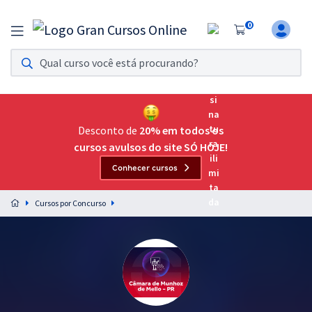
0
Assinatura Ilimitada 11
Acesso a todos os cursos. Teste grátis por 7 dias!
Assinatura OAB Até Passar
Acesso ilimitado a toda preparação para o Exame da
Desconto de
20% em todos os
Ordem, até você passar!
cursos avulsos do site SÓ HOJE!
Conhecer cursos
Residências Multiprofissionais
Preparação completa e intensiva para as principais
Cursos por Concurso
residências em saúde do Brasil
Concursos
Assinatura Ilimitada
Cursos 20% OFF