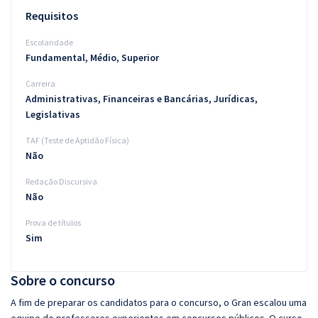
Requisitos
Escolaridade
Fundamental, Médio, Superior
Carreira
Administrativas, Financeiras e Bancárias, Jurídicas,
Legislativas
TAF (Teste de Aptidão Física)
Não
Redação Discursiva
Não
Prova de títulos
Sim
Sobre o concurso
A fim de preparar os candidatos para o concurso, o Gran escalou uma