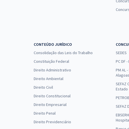
Concurs
Concur
CONTEÚDO JURÍDICO
CONCU
Consolidação das Leis do Trabalho
SEDES
Constituição Federal
PC DF -
Direito Administrativo
PM AL - 
Alagoa
Direito Ambiental
SEFAZ C
Direito Civil
Estado
Direito Constitucional
PETRO
Direito Empresarial
SEFAZ 
Direito Penal
EBSERH 
Hospita
Direito Previdenciário
Banco d