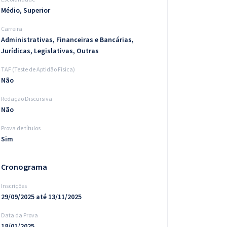
Médio, Superior
Carreira
Administrativas, Financeiras e Bancárias,
Jurídicas, Legislativas, Outras
TAF (Teste de Aptidão Física)
Não
Redação Discursiva
Não
Prova de títulos
Sim
Cronograma
Inscrições
29/09/2025 até 13/11/2025
Data da Prova
18/01/2025