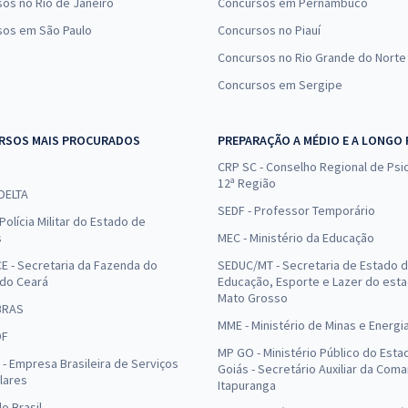
os no Rio de Janeiro
Concursos em Pernambuco
sos em São Paulo
Concursos no Piauí
Concursos no Rio Grande do Norte
Concursos em Sergipe
RSOS MAIS PROCURADOS
PREPARAÇÃO A MÉDIO E A LONGO
CRP SC - Conselho Regional de Psic
12ª Região
 DELTA
SEDF - Professor Temporário
Polícia Militar do Estado de
s
MEC - Ministério da Educação
E - Secretaria da Fazenda do
SEDUC/MT - Secretaria de Estado 
 do Ceará
Educação, Esporte e Lazer do est
Mato Grosso
BRAS
MME - Ministério de Minas e Energi
DF
MP GO - Ministério Público do Esta
- Empresa Brasileira de Serviços
Goiás - Secretário Auxiliar da Com
lares
Itapuranga
o Brasil