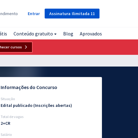
Assinatura
Ilimitada
11
endimento
Entrar
átis
Conteúdo gratuito
Blog
Aprovados
hecer cursos
Informações do Concurso
Situação
Edital publicado (Inscrições abertas)
Total de vagas
2+CR
Salário