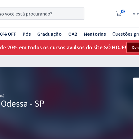
0
At
20% OFF
Pós
Graduação
OAB
Mentorias
Questões gr
 de
20% em todos os cursos avulsos do site SÓ HOJE!
Con
as)
Odessa - SP