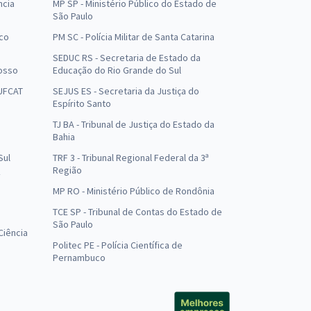
ncia
MP SP - Ministério Público do Estado de
São Paulo
uco
PM SC - Polícia Militar de Santa Catarina
SEDUC RS - Secretaria de Estado da
osso
Educação do Rio Grande do Sul
 UFCAT
SEJUS ES - Secretaria da Justiça do
Espírito Santo
TJ BA - Tribunal de Justiça do Estado da
Bahia
Sul
TRF 3 - Tribunal Regional Federal da 3ª
Região
MP RO - Ministério Público de Rondônia
o
TCE SP - Tribunal de Contas do Estado de
São Paulo
Ciência
Politec PE - Polícia Científica de
Pernambuco