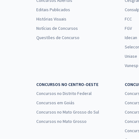
Concursos Abertos
Cesgra
Editais Publicados
Consulp
Histórias Visuais
FCC
Notícias de Concursos
FGV
Questões de Concurso
Idecan
Seleco
Uniase
Vunesp
CONCURSOS NO CENTRO-OESTE
CONCUR
Concursos no Distrito Federal
Concur
Concursos em Goiás
Concurs
Concursos no Mato Grosso do Sul
Concurs
Concursos no Mato Grosso
Concurs
Concur