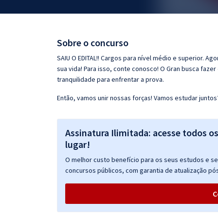
Pós
Graduação
Sobre o concurso
OAB
SAIU O EDITAL!! Cargos para nível médio e superior. Ag
sua vida! Para isso, conte conosco! O Gran busca faze
Mentorias
tranquilidade para enfrentar a prova.
Então, vamos unir nossas forças! Vamos estudar juntos
Questões grátis
Conteúdo gratuito
Assinatura Ilimitada: acesse todos o
Blog
lugar!
Aprovados
O melhor custo benefício para os seus estudos e seu
concursos públicos, com garantia de atualização pós
Atendimento
C