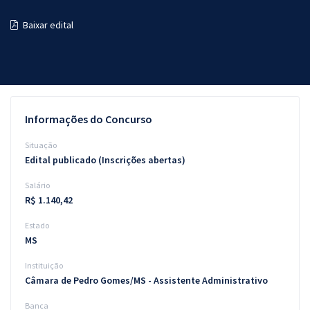
Pós
Baixar edital
Graduação
OAB
Mentorias
Informações do Concurso
Questões grátis
Situação
Edital publicado (Inscrições abertas)
Conteúdo gratuito
Salário
Blog
R$ 1.140,42
Aprovados
Estado
MS
Atendimento
Instituição
Câmara de Pedro Gomes/MS - Assistente Administrativo
Banca