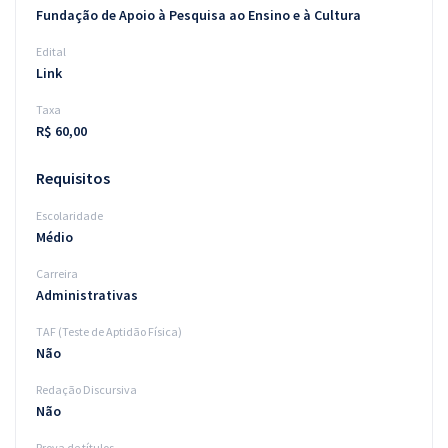
Fundação de Apoio à Pesquisa ao Ensino e à Cultura
Edital
Link
Taxa
R$ 60,00
Requisitos
Escolaridade
Médio
Carreira
Administrativas
TAF (Teste de Aptidão Física)
Não
Redação Discursiva
Não
Prova de títulos